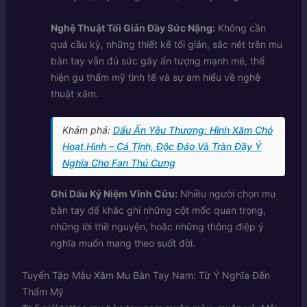
Nghệ Thuật Tối Giản Đầy Sức Nặng:
Không cần
quá cầu kỳ, những thiết kế tối giản, sắc nét trên mu
bàn tay vẫn đủ sức gây ấn tượng mạnh mẽ, thể
hiện gu thẩm mỹ tinh tế và sự am hiểu về nghệ
thuật xăm.
Khám phá:
Dấu Ấn Yêu Thương: Hình Xăm Chó
Hoạt Hình – Cá Tính, Độc Đáo Và Tràn Đầy Ý
Nghĩa Cho Fan Thú Cưng
Ghi Dấu Kỷ Niệm Vĩnh Cửu:
Nhiều người chọn mu
bàn tay để khắc ghi những cột mốc quan trọng,
những lời thề nguyện, hoặc những thông điệp ý
nghĩa muốn mang theo suốt đời.
Tuyển Tập Mẫu Xăm Mu Bàn Tay Nam: Từ Ý Nghĩa Đến
Thẩm Mỹ