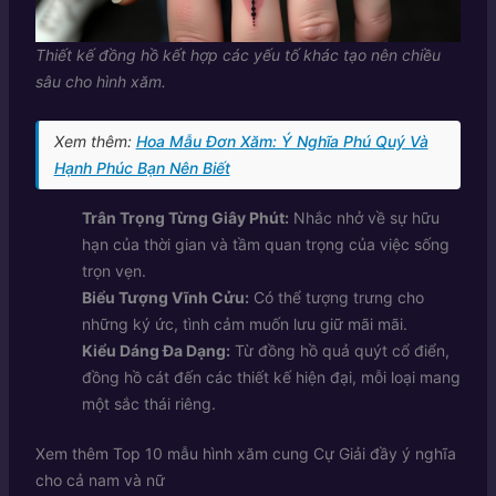
Thiết kế đồng hồ kết hợp các yếu tố khác tạo nên chiều
sâu cho hình xăm.
Xem thêm:
Hoa Mẫu Đơn Xăm: Ý Nghĩa Phú Quý Và
Hạnh Phúc Bạn Nên Biết
Trân Trọng Từng Giây Phút:
Nhắc nhở về sự hữu
hạn của thời gian và tầm quan trọng của việc sống
trọn vẹn.
Biểu Tượng Vĩnh Cửu:
Có thể tượng trưng cho
những ký ức, tình cảm muốn lưu giữ mãi mãi.
Kiểu Dáng Đa Dạng:
Từ đồng hồ quả quýt cổ điển,
đồng hồ cát đến các thiết kế hiện đại, mỗi loại mang
một sắc thái riêng.
Xem thêm
Top 10 mẫu hình xăm cung Cự Giải đầy ý nghĩa
cho cả nam và nữ