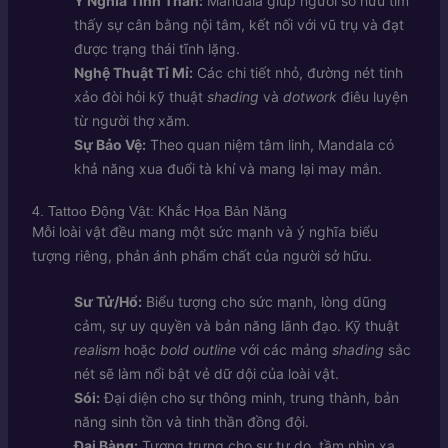
Ý Nghĩa Tinh Thần:
Mandala giúp người sở hữu tìm
thấy sự cân bằng nội tâm, kết nối với vũ trụ và đạt
được trạng thái tĩnh lặng.
Nghệ Thuật Tỉ Mỉ:
Các chi tiết nhỏ, đường nét tinh
xảo đòi hỏi kỹ thuật
shading
và
dotwork
điêu luyện
từ người thợ xăm.
Sự Bảo Vệ:
Theo quan niệm tâm linh, Mandala có
khả năng xua đuổi tà khí và mang lại may mắn.
4. Tattoo Động Vật: Khắc Họa Bản Năng
Mỗi loài vật đều mang một sức mạnh và ý nghĩa biểu
tượng riêng, phản ánh phẩm chất của người sở hữu.
Sư Tử/Hổ:
Biểu tượng cho sức mạnh, lòng dũng
cảm, sự uy quyền và bản năng lãnh đạo. Kỹ thuật
realism
hoặc
bold outline
với các mảng
shading
sắc
nét sẽ làm nổi bật vẻ dữ dội của loài vật.
Sói:
Đại diện cho sự thông minh, trung thành, bản
năng sinh tồn và tinh thần đồng đội.
Đại Bàng:
Tượng trưng cho sự tự do, tầm nhìn xa,