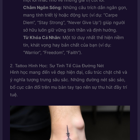
Châm Ngôn Sống:
Những câu trích dẫn ngắn gọn,
mang tính triết lý hoặc động lực (ví dụ: “Carpe
Diem”, “Stay Strong”, “Never Give Up”) giúp người
sở hữu luôn giữ vững tinh thần và định hướng.
Từ Khóa Cá Nhân:
Một từ duy nhất thể hiện niềm
tin, khát vọng hay bản chất của bạn (ví dụ:
“Warrior”, “Freedom”, “Faith”).
2. Tattoo Hình Học: Sự Tinh Tế Của Đường Nét
Hình học mang đến vẻ đẹp hiện đại, cấu trúc chặt chẽ và
ý nghĩa tượng trưng sâu sắc. Những đường nét sắc sảo,
bố cục cân đối trên mu bàn tay tạo nên sự thu hút đầy trí
tuệ.