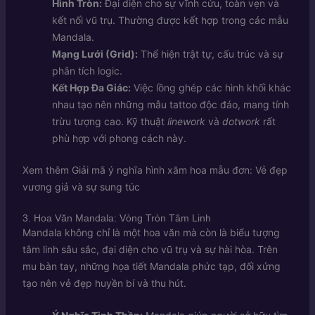
Hình Tròn:
Đại diện cho sự vĩnh cửu, toàn vẹn và
kết nối vũ trụ. Thường được kết hợp trong các mẫu
Mandala.
Mạng Lưới (Grid):
Thể hiện trật tự, cấu trúc và sự
phân tích logic.
Kết Hợp Đa Giác:
Việc lồng ghép các hình khối khác
nhau tạo nên những mẫu tattoo độc đáo, mang tính
trừu tượng cao. Kỹ thuật
linework
và
dotwork
rất
phù hợp với phong cách này.
Xem thêm
Giải mã ý nghĩa hình xăm hoa mẫu đơn: Vẻ đẹp
vương giả và sự sung túc
3. Hoa Văn Mandala: Vòng Tròn Tâm Linh
Mandala không chỉ là một hoa văn mà còn là biểu tượng
tâm linh sâu sắc, đại diện cho vũ trụ và sự hài hòa. Trên
mu bàn tay, những họa tiết Mandala phức tạp, đối xứng
tạo nên vẻ đẹp huyền bí và thu hút.