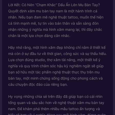
Lời Kết: Có Nên “Chạm Khắc” Dấu Ấn Lên Mu Bàn Tay?
Quyết định xăm mu bàn tay nam là một hành trình cá
nhân. Nếu bạn đam mê nghệ thuật tattoo, muốn thể hiện
cá tính mạnh mẽ, tự tin vào bản thân và sẵn sàng đón
nhận những ý nghĩa mà hình xăm mang lại, thì đây chắc
chắn là một lựa chọn đáng cân nhắc.
Hãy nhớ rằng, một hình xăm đẹp không chỉ nằm ở thiết kế
mà còn ở sự đầu tư về thời gian, công sức và sự thấu hiểu.
Lựa chọn đúng studio, thợ xăm tài năng, một thiết kế ý
nghĩa và quy trình chăm sóc hậu kỳ nghiêm ngặt sẽ giúp
bạn sở hữu một tác phẩm nghệ thuật thực thụ trên mu
bàn tay, một minh chứng sống động cho phong cách và
câu chuyện độc đáo của riêng bạn.
Hy vọng những chia sẻ trên đây đã giúp bạn có cái nhìn
tổng quan và sâu sắc hơn về nghệ thuật xăm mu bàn tay
nam. Để khám phá thêm nhiều mẫu tattoo ấn tượng và
hiểu rõ hơn về ý nghĩa đằng sau mỗi hình xăm, đừng quên