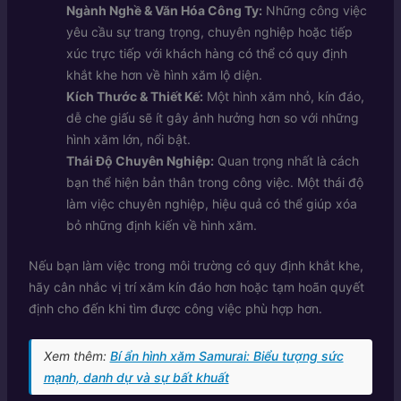
Ngành Nghề & Văn Hóa Công Ty:
Những công việc
yêu cầu sự trang trọng, chuyên nghiệp hoặc tiếp
xúc trực tiếp với khách hàng có thể có quy định
khắt khe hơn về hình xăm lộ diện.
Kích Thước & Thiết Kế:
Một hình xăm nhỏ, kín đáo,
dễ che giấu sẽ ít gây ảnh hưởng hơn so với những
hình xăm lớn, nổi bật.
Thái Độ Chuyên Nghiệp:
Quan trọng nhất là cách
bạn thể hiện bản thân trong công việc. Một thái độ
làm việc chuyên nghiệp, hiệu quả có thể giúp xóa
bỏ những định kiến về hình xăm.
Nếu bạn làm việc trong môi trường có quy định khắt khe,
hãy cân nhắc vị trí xăm kín đáo hơn hoặc tạm hoãn quyết
định cho đến khi tìm được công việc phù hợp hơn.
Xem thêm:
Bí ẩn hình xăm Samurai: Biểu tượng sức
mạnh, danh dự và sự bất khuất