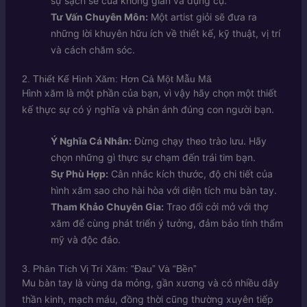
sự sạch sẽ của không gian và dụng cụ.
Tư Vấn Chuyên Môn:
Một artist giỏi sẽ đưa ra
những lời khuyên hữu ích về thiết kế, kỹ thuật, vị trí
và cách chăm sóc.
2. Thiết Kế Hình Xăm: Hơn Cả Một Mẫu Mã
Hình xăm là một phần của bạn, vì vậy hãy chọn một thiết
kế thực sự có ý nghĩa và phản ánh đúng con người bạn.
Ý Nghĩa Cá Nhân:
Đừng chạy theo trào lưu. Hãy
chọn những gì thực sự chạm đến trái tim bạn.
Sự Phù Hợp:
Cân nhắc kích thước, độ chi tiết của
hình xăm sao cho hài hòa với diện tích mu bàn tay.
Tham Khảo Chuyên Gia:
Trao đổi cởi mở với thợ
xăm để cùng phát triển ý tưởng, đảm bảo tính thẩm
mỹ và độc đáo.
3. Phân Tích Vị Trí Xăm: “Đau” Và “Bền”
Mu bàn tay là vùng da mỏng, gần xương và có nhiều dây
thần kinh, mạch máu, đồng thời cũng thường xuyên tiếp