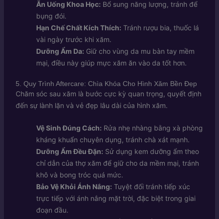
Ăn Uống Khoa Học:
Bổ sung năng lượng, tránh để
bụng đói.
Hạn Chế Chất Kích Thích:
Tránh rượu bia, thuốc lá
vài ngày trước khi xăm.
Dưỡng Ẩm Da:
Giữ cho vùng da mu bàn tay mềm
mại, điều này giúp mực xăm ăn vào da tốt hơn.
5. Quy Trình Aftercare: Chìa Khóa Cho Hình Xăm Bền Đẹp
Chăm sóc sau xăm là bước cực kỳ quan trọng, quyết định
đến sự lành lặn và vẻ đẹp lâu dài của hình xăm.
Vệ Sinh Đúng Cách:
Rửa nhẹ nhàng bằng xà phòng
kháng khuẩn chuyên dụng, tránh chà xát mạnh.
Dưỡng Ẩm Đều Đặn:
Sử dụng kem dưỡng ẩm theo
chỉ dẫn của thợ xăm để giữ cho da mềm mại, tránh
khô và bong tróc quá mức.
Bảo Vệ Khỏi Ánh Nắng:
Tuyệt đối tránh tiếp xúc
trực tiếp với ánh nắng mặt trời, đặc biệt trong giai
đoạn đầu.