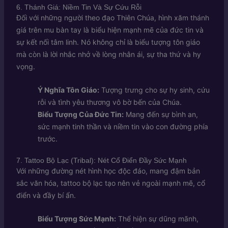
6. Thánh Giá: Niềm Tin Và Sự Cứu Rỗi
Đối với những người theo đạo Thiên Chúa, hình xăm thánh
giá trên mu bàn tay là biểu hiện mạnh mẽ của đức tin và
sự kết nối tâm linh. Nó không chỉ là biểu tượng tôn giáo
mà còn là lời nhắc nhở về lòng nhân ái, sự tha thứ và hy
vọng.
Ý Nghĩa Tôn Giáo:
Tượng trưng cho sự hy sinh, cứu
rỗi và tình yêu thương vô bờ bến của Chúa.
Biểu Tượng Của Đức Tin:
Mang đến sự bình an,
sức mạnh tinh thần và niềm tin vào con đường phía
trước.
7. Tattoo Bộ Lạc (Tribal): Nét Cổ Điển Đầy Sức Mạnh
Với những đường nét hình học độc đáo, mang đậm bản
sắc văn hóa, tattoo bộ lạc tạo nên vẻ ngoài mạnh mẽ, cổ
điển và đầy bí ẩn.
Biểu Tượng Sức Mạnh:
Thể hiện sự dũng mãnh,