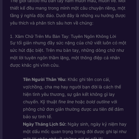
Thế giới tattoo mu bàn tay nam muôn màu, muôn vẻ. Mỗi
thiết kế đều mang trong mình một câu chuyện riêng, một
tầng ý nghĩa độc đáo. Dưới đây là những xu hướng được
yêu thích và phân tích sâu hơn về chúng:
1. Xăm Chữ Trên Mu Bàn Tay: Tuyên Ngôn Không Lời
Sự tối giản nhưng đầy sức nặng của chữ viết luôn có một
sức hút đặc biệt. Trên mu bàn tay, những dòng chữ như
một lời tuyên ngôn thầm lặng, một thông điệp cá nhân
được khắc ghi vĩnh cửu.
Tên Người Thân Yêu:
Khắc ghi tên con cái,
vợ/chồng, cha mẹ hay người bạn đời là cách thể
hiện tình yêu thương, sự gắn kết không gì lay
chuyển. Kỹ thuật
fine line
hoặc
bold outline
với
phông chữ đơn giản thường được ưu tiên để đảm
bảo sự tinh tế.
Ngày Tháng Lịch Sử:
Ngày sinh, ngày kỷ niệm hay
một dấu mốc quan trọng trong đời được ghi lại như
một lời nhắc nhở về những giá trị cốt lõi.