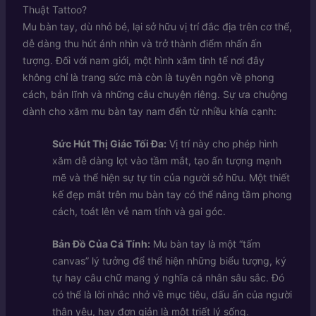
Thuật Tattoo?
Mu bàn tay, dù nhỏ bé, lại sở hữu vị trí đắc địa trên cơ thể,
dễ dàng thu hút ánh nhìn và trở thành điểm nhấn ấn
tượng. Đối với nam giới, một hình xăm tinh tế nơi đây
không chỉ là trang sức mà còn là tuyên ngôn về phong
cách, bản lĩnh và những câu chuyện riêng. Sự ưa chuộng
dành cho xăm mu bàn tay nam đến từ nhiều khía cạnh:
Sức Hút Thị Giác Tối Đa:
Vị trí này cho phép hình
xăm dễ dàng lọt vào tầm mắt, tạo ấn tượng mạnh
mẽ và thể hiện sự tự tin của người sở hữu. Một thiết
kế đẹp mắt trên mu bàn tay có thể nâng tầm phong
cách, toát lên vẻ nam tính và gai góc.
Bản Đồ Của Cá Tính:
Mu bàn tay là một “tấm
canvas” lý tưởng để thể hiện những biểu tượng, ký
tự hay câu chữ mang ý nghĩa cá nhân sâu sắc. Đó
có thể là lời nhắc nhở về mục tiêu, dấu ấn của người
thân yêu, hay đơn giản là một triết lý sống.