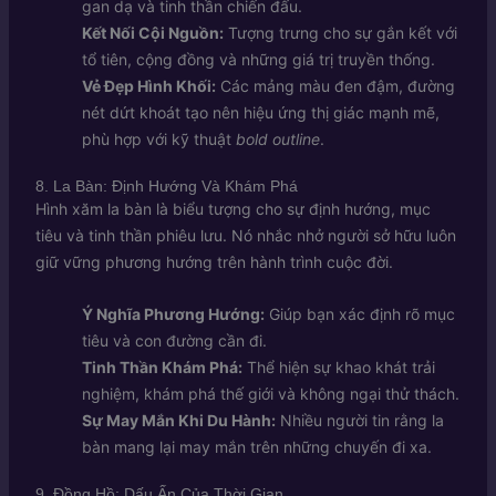
gan dạ và tinh thần chiến đấu.
Kết Nối Cội Nguồn:
Tượng trưng cho sự gắn kết với
tổ tiên, cộng đồng và những giá trị truyền thống.
Vẻ Đẹp Hình Khối:
Các mảng màu đen đậm, đường
nét dứt khoát tạo nên hiệu ứng thị giác mạnh mẽ,
phù hợp với kỹ thuật
bold outline
.
8. La Bàn: Định Hướng Và Khám Phá
Hình xăm la bàn là biểu tượng cho sự định hướng, mục
tiêu và tinh thần phiêu lưu. Nó nhắc nhở người sở hữu luôn
giữ vững phương hướng trên hành trình cuộc đời.
Ý Nghĩa Phương Hướng:
Giúp bạn xác định rõ mục
tiêu và con đường cần đi.
Tinh Thần Khám Phá:
Thể hiện sự khao khát trải
nghiệm, khám phá thế giới và không ngại thử thách.
Sự May Mắn Khi Du Hành:
Nhiều người tin rằng la
bàn mang lại may mắn trên những chuyến đi xa.
9. Đồng Hồ: Dấu Ấn Của Thời Gian