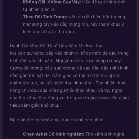
Không Gãi, Không Cạy Vảy:
Hãy để quá trình lành
tự nhiên diễn ra.
Theo Dõi Tình Trạng:
Nếu có dấu hiệu bất thường
như sưng tấy kéo dài, mưng mủ, hãy tham khảo ý
kiến bác sĩ hoặc thợ xăm.
Đánh Giá Mức Độ “Đau” Của Xăm Mu Bàn Tay
Mu bàn tay được xếp vào nhóm vị trí có mức độ đau trung
bình đến cao khi xăm. Nguyên nhân là do vùng da này
tương đối mỏng, cấu trúc xương và các đầu dây thần kinh
nằm gần bề mặt da. Cảm giác có thể mô tả như bị kim
châm liên tục, hơi rát hoặc đau nhức âm ỉ. Tuy nhiên, khả
năng chịu đau của mỗi người là khác nhau, và tay nghề
của thợ xăm cũng đóng vai trò quan trọng trong việc giảm
thiểu cảm giác khó chịu.
Để giảm bớt sự khó chịu, bạn có thể cân nhắc:
Chọn Artist Có Kinh Nghiệm:
Thợ xăm lành nghề