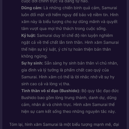
cuộc đời chính trực và đáng tự hào.
Dũng cảm:
Là những chiến binh quả cảm, Samurai
luôn đối mặt với hiểm nguy để bảo vệ niềm tin. Hình
xăm này là biểu tượng cho sự dũng mãnh và quyết
tâm vượt qua mọi thử thách trong cuộc sống.
Kỷ luật:
Samurai duy trì chế độ rèn luyện nghiêm
ngặt cả về thể chất lẫn tinh thần. Hình xăm Samurai
thể hiện sự kỷ luật, ý chí tự hoàn thiện bản thân
không ngừng.
Sự hy sinh:
Sẵn sàng hy sinh bản thân vì chủ nhân,
gia đình và lý tưởng là phẩm chất cao quý của
Samurai. Hình xăm có thể là lời nhắc nhở về sự hy
sinh cao cả và lòng vị tha.
Tinh thần võ sĩ đạo (Bushido):
Bộ quy tắc đạo đức
Bushido bao gồm lòng trung thành, danh dự, dũng
cảm, nhân ái và chính trực. Hình xăm Samurai thể
hiện sự cam kết sống theo những nguyên tắc này.
Tóm lại, hình xăm Samurai là một biểu tượng mạnh mẽ, đại