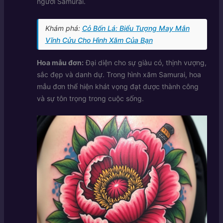
người Samurai.
Khám phá:
Cỏ Bốn Lá: Biểu Tượng May Mắn
Vĩnh Cửu Cho Hình Xăm Của Bạn
Hoa mẫu đơn:
Đại diện cho sự giàu có, thịnh vượng,
sắc đẹp và danh dự. Trong hình xăm Samurai, hoa
mẫu đơn thể hiện khát vọng đạt được thành công
và sự tôn trọng trong cuộc sống.