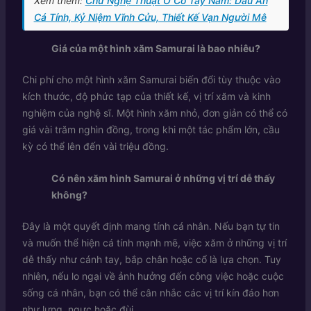
Xem thêm:
Chữ Nghệ Thuật Ở Cổ Tay Nam: Dấu Ấn
Cá Tính, Kỷ Niệm Vĩnh Cửu, Thiết Kế Vạn Người Mê
Giá của một hình xăm Samurai là bao nhiêu?
Chi phí cho một hình xăm Samurai biến đổi tùy thuộc vào
kích thước, độ phức tạp của thiết kế, vị trí xăm và kinh
nghiệm của nghệ sĩ. Một hình xăm nhỏ, đơn giản có thể có
giá vài trăm nghìn đồng, trong khi một tác phẩm lớn, cầu
kỳ có thể lên đến vài triệu đồng.
Có nên xăm hình Samurai ở những vị trí dễ thấy
không?
Đây là một quyết định mang tính cá nhân. Nếu bạn tự tin
và muốn thể hiện cá tính mạnh mẽ, việc xăm ở những vị trí
dễ thấy như cánh tay, bắp chân hoặc cổ là lựa chọn. Tuy
nhiên, nếu lo ngại về ảnh hưởng đến công việc hoặc cuộc
sống cá nhân, bạn có thể cân nhắc các vị trí kín đáo hơn
như lưng, ngực hoặc đùi.