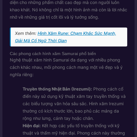
diện cho những phẩm chất cao đẹp mà con người luôn
khao khát. Nó không chỉ là một hình ảnh mà còn là lời nhắc
nhở về những giá trị cốt lõi và lý tưởng sống.
Xem thêm:
Hình Xăm Rune: Chạm Khắc Sức Mạnh,
Giải Mã Cổ Ngữ Thời Gian
Các phong cách hình xăm Samurai phổ biến
Nghệ thuật xăm hình Samurai đa dạng với nhiều phong
cách khác nhau, mỗi phong cách mang một vẻ đẹp và ý
nghĩa riêng:
Truyền thống Nhật Bản (Irezumi):
Phong cách cổ
điển này sử dụng kỹ thuật xăm tay truyền thống và
các biểu tượng văn hóa sâu sắc. Hình xăm Irezumi
thường có kích thước lớn, bao phủ các mảng da
rộng như lưng, cánh tay hoặc chân.
Hiện đại:
Kết hợp các yếu tố truyền thống với kỹ
thuật và thẩm mỹ hiện đại. Phong cách này thường