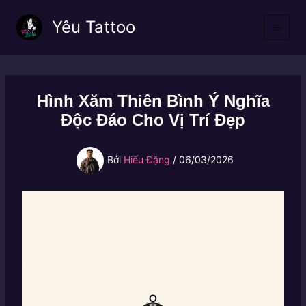
Nhảy
Yêu Tattoo
tới
nội
dung
Hình Xăm Thiên Bình Ý Nghĩa
Độc Đáo Cho Vị Trí Đẹp
Bởi
Hiếu Đặng
/
06/03/2026