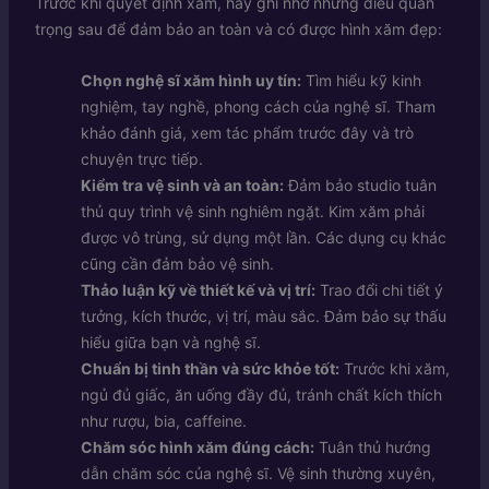
Trước khi quyết định xăm, hãy ghi nhớ những điều quan
trọng sau để đảm bảo an toàn và có được hình xăm đẹp:
Chọn nghệ sĩ xăm hình uy tín:
Tìm hiểu kỹ kinh
nghiệm, tay nghề, phong cách của nghệ sĩ. Tham
khảo đánh giá, xem tác phẩm trước đây và trò
chuyện trực tiếp.
Kiểm tra vệ sinh và an toàn:
Đảm bảo studio tuân
thủ quy trình vệ sinh nghiêm ngặt. Kim xăm phải
được vô trùng, sử dụng một lần. Các dụng cụ khác
cũng cần đảm bảo vệ sinh.
Thảo luận kỹ về thiết kế và vị trí:
Trao đổi chi tiết ý
tưởng, kích thước, vị trí, màu sắc. Đảm bảo sự thấu
hiểu giữa bạn và nghệ sĩ.
Chuẩn bị tinh thần và sức khỏe tốt:
Trước khi xăm,
ngủ đủ giấc, ăn uống đầy đủ, tránh chất kích thích
như rượu, bia, caffeine.
Chăm sóc hình xăm đúng cách:
Tuân thủ hướng
dẫn chăm sóc của nghệ sĩ. Vệ sinh thường xuyên,