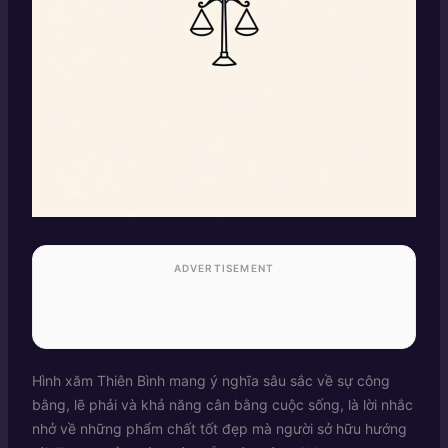
ADVERTISEMENT
Hình xăm Thiên Bình mang ý nghĩa sâu sắc về sự công
bằng, lẽ phải và khả năng cân bằng cuộc sống, là lời nhắc
nhở về những phẩm chất tốt đẹp mà người sở hữu hướng