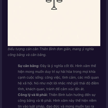
Biểu tượng cán cân Thiên Bình đơn giản, mang ý nghĩa
công bằng và cân bằng.
Sự cân bằng:
Đây là ý nghĩa cốt lõi. Hình xăm thể
hiện mong muốn duy trì sự hài hòa trong mọi khía
cạnh cuộc sống: công việc, tình cảm, các mối quan
hệ xã hội. Nó như một lời nhắc nhở giữ thái độ điềm
tĩnh, khách quan, tránh để cảm xúc lấn át.
Công lý và lẽ phải:
Thiên Bình luôn hướng đến sự
công bằng và lẽ phải. Hình xăm này thể hiện niềm
tin vào luật pháp, đạo đức và mong muốn tạo ra