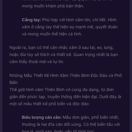
mong muốn khám phá bản thân.
Cẳng tay:
Phù hợp với hình xăm lớn, chi tiết. Hình
xăm ở cẳng tay thể hiện sự mạnh mẽ, quyết đoán
và mong muốn thể hiện cá tính.
Ngoài ra, bạn có thể cân nhắc xăm ở sau tai, eo, lưng,
hoặc đùi tùy sở thích và thiết kế. Quan trọng nhất là bạn
cảm thấy thoải mái và tự tin.
Những Mẫu Thiết Kế Hình Xăm Thiên Bình Độc Đáo và Phổ
Biến
Thế giới hình xăm Thiên Bình vô cùng đa dạng, từ đơn
giản đến phức tạp, truyền thống đến hiện đại. Dưới đây là
một số mẫu thiết kế phổ biến và độc đáo:
Biểu tượng cán cân:
Mẫu đơn giản, phổ biến nhất,
thường là hai đĩa cân đối xứng. Có thể biến tấu với
hoa lá, ngôi sao, hoặc yếu tố hình học.