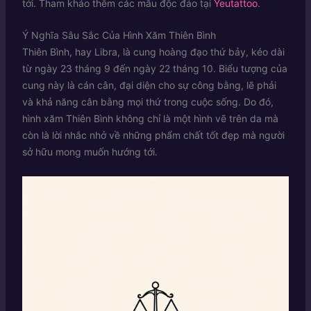
tới. Tham khảo thêm các mẫu độc đáo tại
Yeutattoo
.
Ý Nghĩa Sâu Sắc Của Hình Xăm Thiên Bình
Thiên Bình, hay Libra, là cung hoàng đạo thứ bảy, kéo dài
từ ngày 23 tháng 9 đến ngày 22 tháng 10. Biểu tượng của
cung này là cán cân, đại diện cho sự công bằng, lẽ phải
và khả năng cân bằng mọi thứ trong cuộc sống. Do đó,
hình xăm Thiên Bình không chỉ là một hình vẽ trên da mà
còn là lời nhắc nhở về những phẩm chất tốt đẹp mà người
sở hữu mong muốn hướng tới.