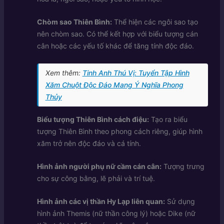
Chòm sao Thiên Bình:
Thể hiện các ngôi sao tạo
nên chòm sao. Có thể kết hợp với biểu tượng cán
cân hoặc các yếu tố khác để tăng tính độc đáo.
Xem thêm:
Tinh Anh Thú Vị: Tuyển Tập Hình
Xăm Chuột Độc Đáo Mang Ý Nghĩa Phong
Thủy
Biểu tượng Thiên Bình cách điệu:
Tạo ra biểu
tượng Thiên Bình theo phong cách riêng, giúp hình
xăm trở nên độc đáo và cá tính.
Hình ảnh người phụ nữ cầm cán cân:
Tượng trưng
cho sự công bằng, lẽ phải và trí tuệ.
Hình ảnh các vị thần Hy Lạp liên quan:
Sử dụng
hình ảnh Themis (nữ thần công lý) hoặc Dike (nữ