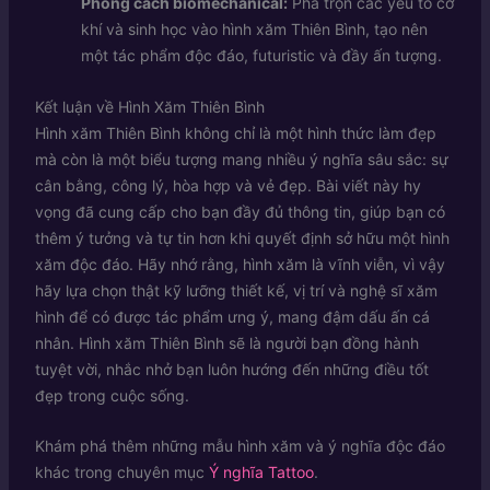
Phong cách biomechanical:
Pha trộn các yếu tố cơ
khí và sinh học vào hình xăm Thiên Bình, tạo nên
một tác phẩm độc đáo, futuristic và đầy ấn tượng.
Kết luận về Hình Xăm Thiên Bình
Hình xăm Thiên Bình không chỉ là một hình thức làm đẹp
mà còn là một biểu tượng mang nhiều ý nghĩa sâu sắc: sự
cân bằng, công lý, hòa hợp và vẻ đẹp. Bài viết này hy
vọng đã cung cấp cho bạn đầy đủ thông tin, giúp bạn có
thêm ý tưởng và tự tin hơn khi quyết định sở hữu một hình
xăm độc đáo. Hãy nhớ rằng, hình xăm là vĩnh viễn, vì vậy
hãy lựa chọn thật kỹ lưỡng thiết kế, vị trí và nghệ sĩ xăm
hình để có được tác phẩm ưng ý, mang đậm dấu ấn cá
nhân. Hình xăm Thiên Bình sẽ là người bạn đồng hành
tuyệt vời, nhắc nhở bạn luôn hướng đến những điều tốt
đẹp trong cuộc sống.
Khám phá thêm những mẫu hình xăm và ý nghĩa độc đáo
khác trong chuyên mục
Ý nghĩa Tattoo
.