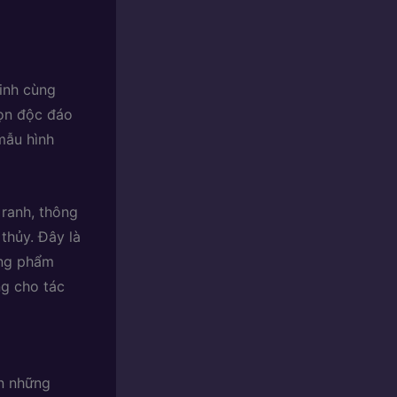
minh cùng
họn độc đáo
mẫu hình
 ranh, thông
thủy. Đây là
ững phẩm
ng cho tác
ến những