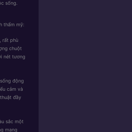
ộc sống.
ch thẩm mỹ:
 rất phù
ượng chuột
i nét tương
h sống động
iểu cảm và
 thuật đầy
àu sắc một
ờng mang