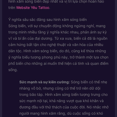
hình xăm sóng biển đẹp nhất và vị trí lựa chọn hoàn hảo
trên
Website Yêu Tattoo
.
Ý nghĩa sâu sắc đằng sau hình xăm sóng biển
Sóng biển, với sự chuyển động không ngừng nghỉ, mang
trong mình nhiều tầng ý nghĩa khác nhau, phản ánh sự kỳ
vĩ và bí ẩn của đại dương. Từ xa xưa, biển cả đã là nguồn
cảm hứng bất tận cho nghệ thuật và văn hóa của nhiều
dân tộc. Hình xăm sóng biển, do đó, cũng kế thừa những
ý nghĩa biểu tượng phong phú này, trở thành một lựa chọn
phổ biến cho những ai muốn thể hiện cá tính và quan điểm
sống.
Sức mạnh và sự kiên cường:
Sóng biển có thể nhẹ
nhàng vỗ bờ, nhưng cũng có thể trở nên dữ dội
trong bão táp. Hình xăm sóng biển tượng trưng cho
sức mạnh nội tại, khả năng vượt qua khó khăn và
đương đầu với thử thách của cuộc đời. Nó nhắc nhở
người mang hình xăm rằng, dù cuộc sống có khó