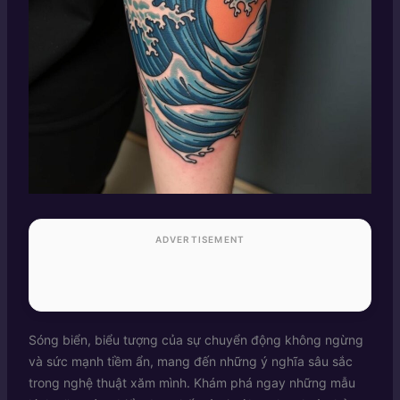
ADVERTISEMENT
Sóng biển, biểu tượng của sự chuyển động không ngừng
và sức mạnh tiềm ẩn, mang đến những ý nghĩa sâu sắc
trong nghệ thuật xăm mình. Khám phá ngay những mẫu