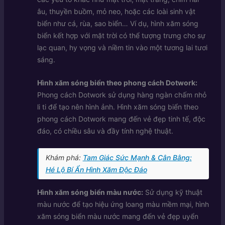
âu, thuyền buồm, mỏ neo, hoặc các loài sinh vật
biển như cá, rùa, sao biển… Ví dụ, hình xăm sóng
biển kết hợp với mặt trời có thể tượng trưng cho sự
lạc quan, hy vọng và niềm tin vào một tương lai tươi
sáng.
Hình xăm sóng biển theo phong cách Dotwork:
Phong cách Dotwork sử dụng hàng ngàn chấm nhỏ
li ti để tạo nên hình ảnh. Hình xăm sóng biển theo
phong cách Dotwork mang đến vẻ đẹp tinh tế, độc
đáo, có chiều sâu và đầy tính nghệ thuật.
Khám phá:
Tam Giác Sức Mạnh & Cân Bằng:
Hé Lộ Bí Ẩn Hình Xăm Độc Đáo
Hình xăm sóng biển màu nước:
Sử dụng kỹ thuật
màu nước để tạo hiệu ứng loang màu mềm mại, hình
xăm sóng biển màu nước mang đến vẻ đẹp uyển