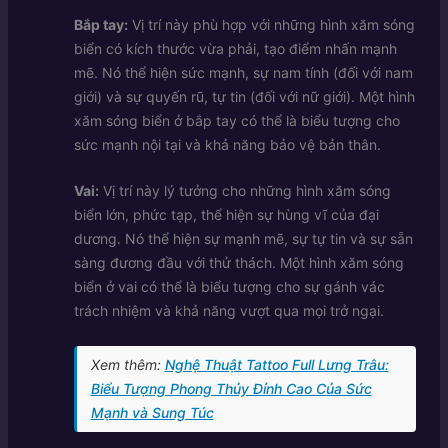
Bắp tay:
Vị trí này phù hợp với những hình xăm sóng
biển có kích thước vừa phải, tạo điểm nhấn mạnh
mẽ. Nó thể hiện sức mạnh, sự nam tính (đối với nam
giới) và sự quyến rũ, tự tin (đối với nữ giới). Một hình
xăm sóng biển ở bắp tay có thể là biểu tượng cho
sức mạnh nội tại và khả năng bảo vệ bản thân.
Vai:
Vị trí này lý tưởng cho những hình xăm sóng
biển lớn, phức tạp, thể hiện sự hùng vĩ của đại
dương. Nó thể hiện sự mạnh mẽ, sự tự tin và sự sẵn
sàng đương đầu với thử thách. Một hình xăm sóng
biển ở vai có thể là biểu tượng cho sự gánh vác
trách nhiệm và khả năng vượt qua mọi trở ngại.
Xem thêm:
Nghệ Thuật Tattoo Full Lưng Trâu:
Biểu Tượng Phong Thủy Đỉnh Cao Của Sức
Mạnh và Sung Túc