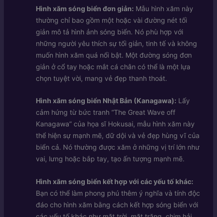
Hình xăm sóng biển đơn giản:
Mẫu hình xăm này
thường chỉ bao gồm một hoặc vài đường nét tối
giản mô tả hình ảnh sóng biển. Nó phù hợp với
những người yêu thích sự tối giản, tinh tế và không
muốn hình xăm quá nổi bật. Một đường sóng đơn
giản ở cổ tay hoặc mắt cá chân có thể là một lựa
chọn tuyệt vời, mang vẻ đẹp thanh thoát.
Hình xăm sóng biển Nhật Bản (Kanagawa):
Lấy
cảm hứng từ bức tranh “The Great Wave off
Kanagawa” của họa sĩ Hokusai, mẫu hình xăm này
thể hiện sự mạnh mẽ, dữ dội và vẻ đẹp hùng vĩ của
biển cả. Nó thường được xăm ở những vị trí lớn như
vai, lưng hoặc bắp tay, tạo ấn tượng mạnh mẽ.
Hình xăm sóng biển kết hợp với các yếu tố khác:
Bạn có thể làm phong phú thêm ý nghĩa và tính độc
đáo cho hình xăm bằng cách kết hợp sóng biển với
các yếu tố khác như mặt trời, mặt trăng, chim hải