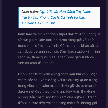
Xem thêm:
Nghệ Thuật Nửa Cánh Tay Nam:
Tuyển Tập Phong Cách, Cá Tính Và Câu
Chuyện Đầy Sức Hút
Đảm bảo vệ sinh an toàn tuyệt đối:
Yêu cầu nghệ sĩ
sử dụng kim xăm mới, đã được đóng gói và khử
trùng theo đúng quy định. Các dụng cụ khác cũng
cần được vệ sinh sạch sẽ. Đảm bảo studio xăm hình
sạch sẽ, thoáng khí và tuân thủ các quy trình vệ
sinh an toàn tiêu chuẩn.
Chăm sóc hình xăm đúng cách sau khi xăm:
Việc
chăm sóc sau xăm đóng vai trò cực kỳ quan trọng
trong việc hình xăm mau lành và giữ được màu sắc,
đường nét đẹp theo thời gian. Hãy tuân thủ đúng
hướng dẫn chăm sóc hình xăm của nghệ sĩ. Tránh
tiếp xúc trực tiếp với ánh nắng mặt trời, không gãi