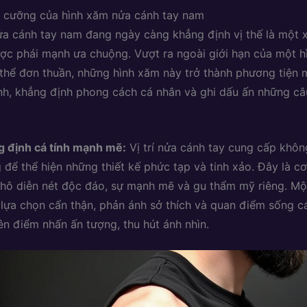
ó cưỡng của hình xăm nửa cánh tay nam
a cánh tay nam đang ngày càng khẳng định vị thế là một 
c phái mạnh ưa chuộng. Vượt ra ngoài giới hạn của một h
ơ thể đơn thuần, những hình xăm này trở thành phương tiện
ính, khẳng định phong cách cá nhân và ghi dấu ấn những c
 định cá tính mạnh mẽ:
Vị trí nửa cánh tay cung cấp không
 để thể hiện những thiết kế phức tạp và tinh xảo. Đây là c
phô diễn nét độc đáo, sự mạnh mẽ và gu thẩm mỹ riêng. Mộ
lựa chọn cẩn thận, phản ánh sở thích và quan điểm sống c
ên điểm nhấn ấn tượng, thu hút ánh nhìn.