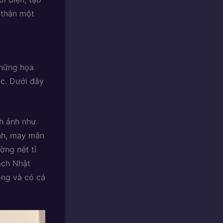
 thân một
những họa
ắc. Dưới đây
h ảnh như
ạnh, may mắn
ờng nét tỉ
ách Nhật
ông và có cá