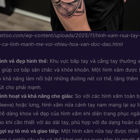
tattoo.com/wp-content/uploads/2025/11/hinh-xam-nua-tay
-ca-tinh-manh-me-voi-nhieu-hoa-van-doc-dao.html
inh vẻ đẹp hình thể:
Khu vực bắp tay và cẳng tay thường 
 giúp cơ bắp săn chắc và khỏe khoắn. Một hình xăm được b
ó khả năng làm nổi bật những đường nét cơ thể, tăng thêm s
út cho phái mạnh.
linh hoạt và khả năng che giấu:
So với các hình xăm toàn b
 sleeve) hoặc lưng, hình xăm nửa cánh tay nam mang lại sự l
Dễ dàng khoe vẻ đẹp của hình xăm khi diện trang phục ngắ
áo khi cần thiết với áo dài tay, phù hợp với đa dạng hoàn c
gợi sự tò mò và giao tiếp:
Một hình xăm nửa tay được thiết
ng ý nghĩa sâu sắc có thể khơi gợi sự quan tâm từ người đố