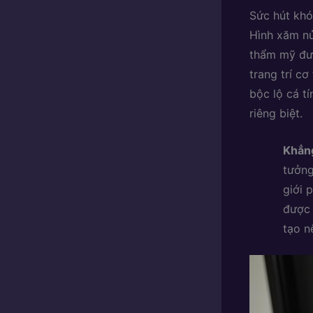
Sức hút kh
Hình xăm nử
thẩm mỹ đượ
trang trí c
bộc lộ cá t
riêng biệt.
Khẳng
tưởng
giới 
được 
tạo n