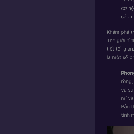
cơ hộ
cách 
Khám phá th
Thế giới hì
tiết tối gi
là một số p
Phong
rồng,
và sự
mỉ và
Bản t
tính 