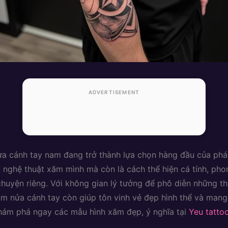
ADVERTISEMENT
a cánh tay nam đang trở thành lựa chọn hàng đầu của phá
à nghệ thuật xăm mình mà còn là cách thể hiện cá tính, ph
huyện riêng. Với không gian lý tưởng để phô diễn những th
ăm nửa cánh tay còn giúp tôn vinh vẻ đẹp hình thể và mang l
hám phá ngay các mẫu hình xăm đẹp, ý nghĩa tại
Yeu tatto