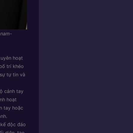
-nam-
xuyên hoạt
ố trí khéo
ự tự tin và
ộ cánh tay
inh hoạt
n tay hoặc
ảnh.
 kế độc đáo
i diện, tạo