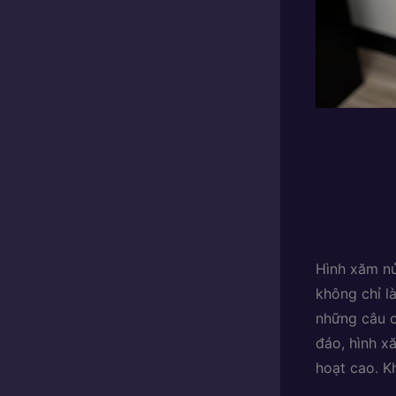
Hình xăm nử
không chỉ l
những câu c
đáo, hình x
hoạt cao. K