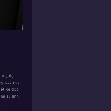
i mạnh,
ong cách và
iết kế độc
ại sự linh
o
!