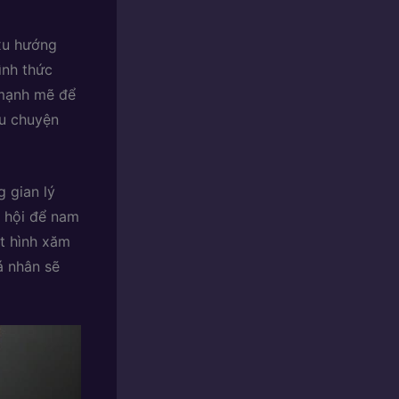
xu hướng
ình thức
 mạnh mẽ để
âu chuyện
 gian lý
ơ hội để nam
t hình xăm
á nhân sẽ