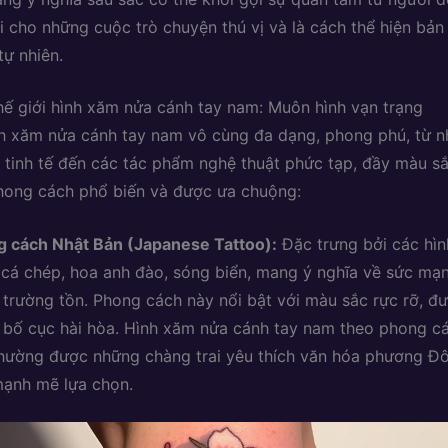
i cho những cuộc trò chuyện thú vị và là cách thể hiện bản
tự nhiên.
ế giới hình xăm nửa cánh tay nam: Muôn hình vạn trạng
nh xăm nửa cánh tay nam vô cùng đa dạng, phong phú, từ 
ản, tinh tế đến các tác phẩm nghệ thuật phức tạp, đầy màu s
hong cách phổ biến và được ưa chuộng:
 cách Nhật Bản (Japanese Tattoo):
Đặc trưng bởi các hìn
 cá chép, hoa anh đào, sóng biển, mang ý nghĩa về sức m
 trường tồn. Phong cách này nổi bật với màu sắc rực rỡ, đư
 bố cục hài hòa. Hình xăm nửa cánh tay nam theo phong c
hường được những chàng trai yêu thích văn hóa phương Đ
mạnh mẽ lựa chọn.