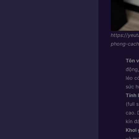
https://yeu
phong-cach
Tôn v
động,
léo c
sức h
Tính 
(full
cao. 
kín đ
Khơi 
và ma