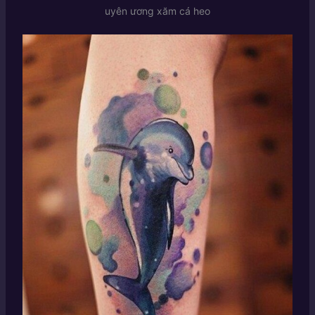
uyên ương xăm cá heo