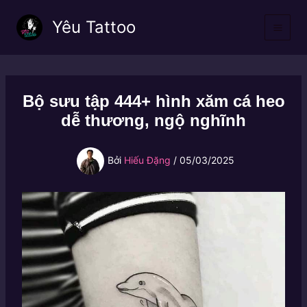
Nhảy
Yêu Tattoo
tới
nội
dung
Bộ sưu tập 444+ hình xăm cá heo
dễ thương, ngộ nghĩnh
Bởi
Hiếu Đặng
/
05/03/2025