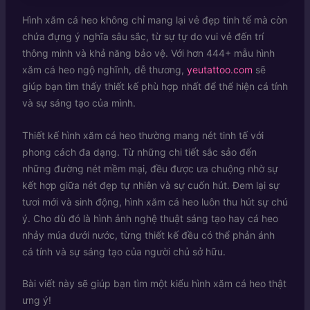
Hình xăm cá heo không chỉ mang lại vẻ đẹp tinh tế mà còn
chứa đựng ý nghĩa sâu sắc, từ sự tự do vui vẻ đến trí
thông minh và khả năng bảo vệ. Với hơn 444+ mẫu hình
xăm cá heo ngộ nghĩnh, dễ thương,
yeutattoo.com
sẽ
giúp bạn tìm thấy thiết kế phù hợp nhất để thể hiện cá tính
và sự sáng tạo của mình.
Thiết kế hình xăm cá heo thường mang nét tinh tế với
phong cách đa dạng. Từ những chi tiết sắc sảo đến
những đường nét mềm mại, đều được ưa chuộng nhờ sự
kết hợp giữa nét đẹp tự nhiên và sự cuốn hút. Đem lại sự
tươi mới và sinh động, hình xăm cá heo luôn thu hút sự chú
ý. Cho dù đó là hình ảnh nghệ thuật sáng tạo hay cá heo
nhảy múa dưới nước, từng thiết kế đều có thể phản ánh
cá tính và sự sáng tạo của người chủ sở hữu.
Bài viết này sẽ giúp bạn tìm một kiểu hình xăm cá heo thật
ưng ý!