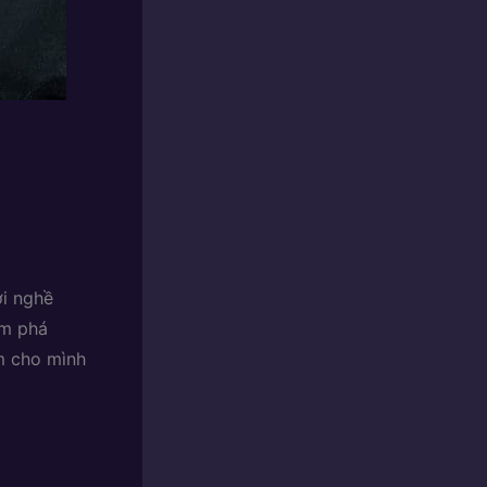
ới nghề
ám phá
m cho mình