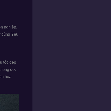
ên nghiệp.
y cùng Yêu
ểu tóc đẹp
c tông đơ,
hân hóa