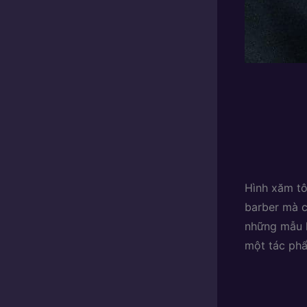
Hình xăm tô
barber mà c
những mẫu h
một tác phẩ