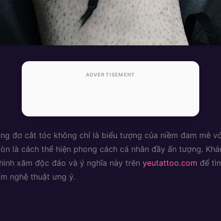
ADVERTISEMENT
ng đơ cắt tóc không chỉ là biểu tượng của niềm đam mê v
òn là cách thể hiện phong cách cá nhân đầy ấn tượng. Kh
ình xăm độc đáo và ý nghĩa này trên
yeutattoo.com
để tì
m nghệ thuật ưng ý.