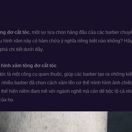
ng đơ cắt tóc
, một sự lựa chọn hàng đầu của các barber chuy
u hình xăm này có hàm chứa ý nghĩa riêng biệt nào không? Hã
phá chi tiết dưới đây.
 hình xăm tông đơ cắt tóc
tóc là một công cụ quen thuộc, giúp các barber tạo ra những ki
ó, nhiều barber đã chọn cách xăm lên cơ thể mình hình ảnh chiế
ể thể hiện niềm đam mê với ngành nghề mà còn để bộc lộ cá n
của họ.