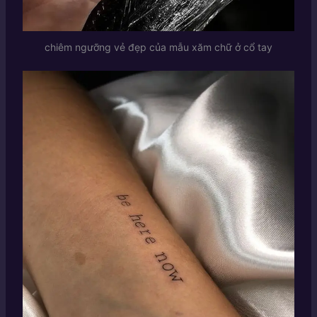
chiêm ngưỡng vẻ đẹp của mẫu xăm chữ ở cổ tay