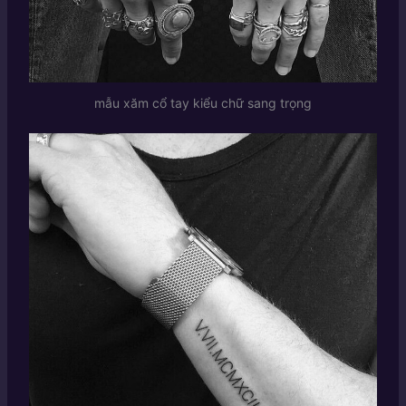
mẫu xăm cổ tay kiểu chữ sang trọng