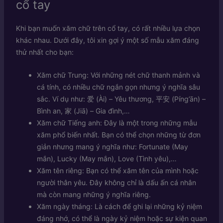
cổ tay
Khi bạn muốn xăm chữ trên cổ tay, có rất nhiều lựa chọn
khác nhau. Dưới đây, tôi xin gợi ý một số mẫu xăm đáng
thử nhất cho bạn:
Xăm chữ Trung: Với những nét chữ thanh mảnh và
cá tính, có nhiều chữ ngắn gọn nhưng ý nghĩa sâu
sắc. Ví dụ như: 爱 (Ài) – Yêu thương, 平安 (Píng’ān) –
Bình an, 家 (Jiā) – Gia đình,…
Xăm chữ Tiếng anh: Đây là một trong những mẫu
xăm phổ biến nhất. Bạn có thể chọn những từ đơn
giản nhưng mang ý nghĩa như: Fortunate (May
mắn), Lucky (May mắn), Love (Tình yêu),…
Xăm tên riêng: Bạn có thể xăm tên của mình hoặc
người thân yêu. Đây không chỉ là dấu ấn cá nhân
mà còn mang những ý nghĩa riêng.
Xăm ngày tháng: Là cách để ghi lại những kỷ niệm
đáng nhớ, có thể là ngày kỷ niệm hoặc sự kiện quan