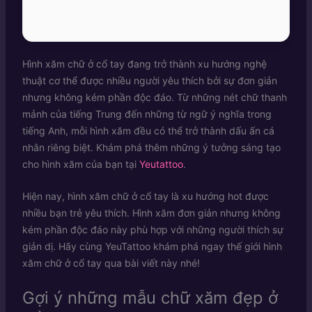
Hình xăm chữ ở cổ tay đang trở thành xu hướng nghệ
thuật cơ thể được nhiều người yêu thích bởi sự đơn giản
nhưng không kém phần độc đáo. Từ những nét chữ thanh
mảnh của tiếng Trung đến những từ ngữ ý nghĩa trong
tiếng Anh, mỗi hình xăm đều có thể trở thành dấu ấn cá
nhân riêng biệt. Khám phá thêm những ý tưởng sáng tạo
cho hình xăm của bạn tại
Yeutattoo
.
Hiện nay, hình xăm chữ ở cổ tay là xu hướng hot được
nhiều bạn trẻ yêu thích. Hình xăm đơn giản nhưng không
kém phần độc đáo này phù hợp với những người thích sự
giản dị. Hãy cùng YeuTattoo khám phá ngay thế giới hình
xăm chữ ở cổ tay qua bài viết này nhé!
Gợi ý những mẫu chữ xăm đẹp ở