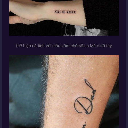
thể hiện cá tính với mẫu xăm chữ số La Mã ở cổ tay