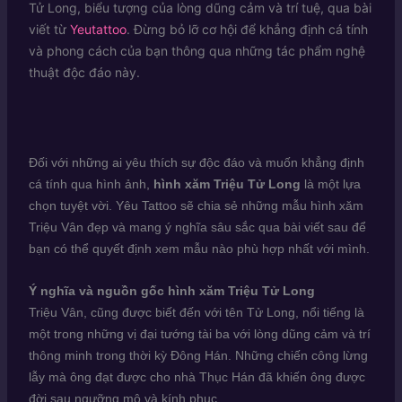
Tử Long, biểu tượng của lòng dũng cảm và trí tuệ, qua bài
viết từ
Yeutattoo
. Đừng bỏ lỡ cơ hội để khẳng định cá tính
và phong cách của bạn thông qua những tác phẩm nghệ
thuật độc đáo này.
Đối với những ai yêu thích sự độc đáo và muốn khẳng định
cá tính qua hình ảnh,
hình xăm Triệu Tử Long
là một lựa
chọn tuyệt vời. Yêu Tattoo sẽ chia sẻ những mẫu hình xăm
Triệu Vân đẹp và mang ý nghĩa sâu sắc qua bài viết sau để
bạn có thể quyết định xem mẫu nào phù hợp nhất với mình.
Ý nghĩa và nguồn gốc hình xăm Triệu Tử Long
Triệu Vân, cũng được biết đến với tên Tử Long, nổi tiếng là
một trong những vị đại tướng tài ba với lòng dũng cảm và trí
thông minh trong thời kỳ Đông Hán. Những chiến công lừng
lẫy mà ông đạt được cho nhà Thục Hán đã khiến ông được
đời sau ngưỡng mộ và kính phục.