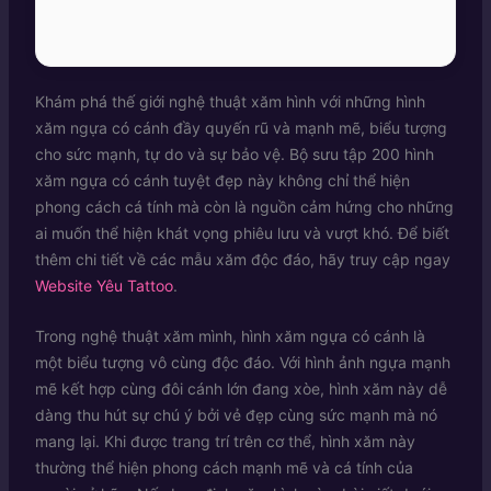
Khám phá thế giới nghệ thuật xăm hình với những hình
xăm ngựa có cánh đầy quyến rũ và mạnh mẽ, biểu tượng
cho sức mạnh, tự do và sự bảo vệ. Bộ sưu tập 200 hình
xăm ngựa có cánh tuyệt đẹp này không chỉ thể hiện
phong cách cá tính mà còn là nguồn cảm hứng cho những
ai muốn thể hiện khát vọng phiêu lưu và vượt khó. Để biết
thêm chi tiết về các mẫu xăm độc đáo, hãy truy cập ngay
Website Yêu Tattoo
.
Trong nghệ thuật xăm mình, hình xăm ngựa có cánh là
một biểu tượng vô cùng độc đáo. Với hình ảnh ngựa mạnh
mẽ kết hợp cùng đôi cánh lớn đang xòe, hình xăm này dễ
dàng thu hút sự chú ý bởi vẻ đẹp cùng sức mạnh mà nó
mang lại. Khi được trang trí trên cơ thể, hình xăm này
thường thể hiện phong cách mạnh mẽ và cá tính của