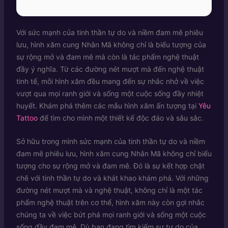
Với sức mạnh của tinh thần tự do và niềm đam mê phiêu
lưu, hình xăm cung Nhân Mã không chỉ là biểu tượng của
sự rộng mở và đam mê mà còn là tác phẩm nghệ thuật
đầy ý nghĩa. Từ các đường nét mượt mà đến nghệ thuật
tinh tế, mỗi hình xăm đều mang đến sự nhắc nhở về việc
vượt qua mọi ranh giới và sống một cuộc sống đầy nhiệt
huyết. Khám phá thêm các mẫu hình xăm ấn tượng tại
Yêu
Tattoo
để tìm cho mình một thiết kế độc đáo và sâu sắc.
Sở hữu trong mình sức mạnh của tinh thần tự do và niềm
đam mê phiêu lưu, hình xăm cung Nhân Mã không chỉ biểu
tượng cho sự rộng mở và đam mê. Đó là sự kết hợp chặt
chẽ với tinh thần tự do và khát khao khám phá. Với những
đường nét mượt mà và nghệ thuật, không chỉ là một tác
phẩm nghệ thuật trên cơ thể, hình xăm này còn gợi nhắc
chúng ta về việc bứt phá mọi ranh giới và sống một cuộc
sống đầy đam mê. Dù bạn đang tìm kiếm sự tự do của