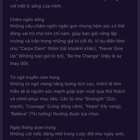
với triết lý sống của mình.
Châm ngôn sống
Những câu châm ngôn ngắn gọn nhưng hàm súc có thể
đóng vai trò như kim chỉ nam, giúp bạn giữ vững lập
trường và trân trọng những giá trị cốt lõi. Ví dụ điển hình
như “Carpe Diem” (Nắm bắt khoảnh khắc), “Never Give
Up” (Không bao giờ từ bỏ), “Be the Change” (Hãy là sự
thay đổi).
Từ ngữ truyền cảm hứng
Những từ ngữ mang năng lượng tích cực, khích lệ tinh
thần sẽ là nguồn sức mạnh giúp bạn vượt qua thử thách
và chinh phục mục tiêu. Các từ như “Strength” (Sức
mạnh), “Courage” (Lòng dũng cảm), “Hope” (Hy vọng),
“Believe” (Tin tưởng) thường được lựa chọn.
Ngày tháng quan trọng
Những cột mốc đáng nhớ trong cuộc đời như ngày sinh,