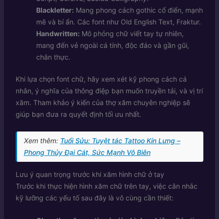
Blackletter:
Mang phong cách gothic cổ điển, mạnh
mẽ và bí ẩn. Các font như Old English Text, Fraktur.
Handwritten:
Mô phỏng chữ viết tay tự nhiên,
mang đến vẻ ngoài cá tính, độc đáo và gần gũi,
chân thực.
Khi lựa chọn font chữ, hãy xem xét kỹ phong cách cá
nhân, ý nghĩa của thông điệp bạn muốn truyền tải, và vị trí
xăm. Tham khảo ý kiến của thợ xăm chuyên nghiệp sẽ
giúp bạn đưa ra quyết định tối ưu nhất.
Xem thêm:
Tuổi Sửu: Tuyệt tác Tattoo Kín Lưng –
Phong Thủy Đại Cát, Sức Mạnh Vô Biên
Lưu ý quan trọng trước khi xăm hình chữ ở tay
Trước khi thực hiện hình xăm chữ trên tay, việc cân nhắc
kỹ lưỡng các yếu tố sau đây là vô cùng cần thiết: