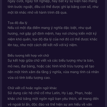
ngày cưới, ngày tốt nghiệp, hay bất kỳ sự kiện nào mang
tính bước ngoặt, đều có thể được ghi lại bằng con số, như
một lời nhắc nhở về hành trình đã qua.
Tọa độ địa lý
Nếu có một địa điểm mang ý nghĩa đặc biệt, như quê
hương, nơi gặp gỡ định mệnh, hay nơi chứng kiến một kỷ
niệm khó quên, tọa độ địa lý của nơi đó có thể được khắc
lên tay, như một cách để kết nối với kỷ niệm.
Biểu tượng kết hợp với chữ
Sự kết hợp giữa chữ viết và các biểu tượng như la bàn,
mỏ neo, đại bàng, hoặc các hình khối trừu tượng sẽ tạo
nên một hình xăm đa tầng ý nghĩa, vừa mang tính cá nhân
vừa có tính biểu tượng cao.
Chữ viết cổ hoặc ngôn ngữ khác
Sử dụng các hệ chữ cổ như Latin, Hy Lạp, Phạn, hoặc
khắc chữ bằng một ngôn ngữ bạn yêu thích, sẽ mang đến
vẻ ngoài bí ẩn, độc đáo và thể hiện sự am hiểu về văn