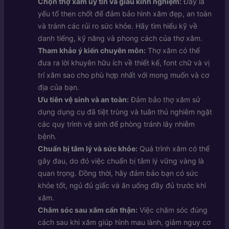
Chọn thợ xăm uy tín và giàu kinh nghiệm:
Đây là
yếu tố then chốt để đảm bảo hình xăm đẹp, an toàn
và tránh các rủi ro sức khỏe. Hãy tìm hiểu kỹ về
danh tiếng, kỹ năng và phong cách của thợ xăm.
Tham khảo ý kiến chuyên môn:
Thợ xăm có thể
đưa ra lời khuyên hữu ích về thiết kế, font chữ và vị
trí xăm sao cho phù hợp nhất với mong muốn và cơ
địa của bạn.
Ưu tiên vệ sinh và an toàn:
Đảm bảo thợ xăm sử
dụng dụng cụ đã tiệt trùng và tuân thủ nghiêm ngặt
các quy trình vệ sinh để phòng tránh lây nhiễm
bệnh.
Chuẩn bị tâm lý và sức khỏe:
Quá trình xăm có thể
gây đau, do đó việc chuẩn bị tâm lý vững vàng là
quan trọng. Đồng thời, hãy đảm bảo bạn có sức
khỏe tốt, ngủ đủ giấc và ăn uống đầy đủ trước khi
xăm.
Chăm sóc sau xăm cẩn thận:
Việc chăm sóc đúng
cách sau khi xăm giúp hình mau lành, giảm nguy cơ