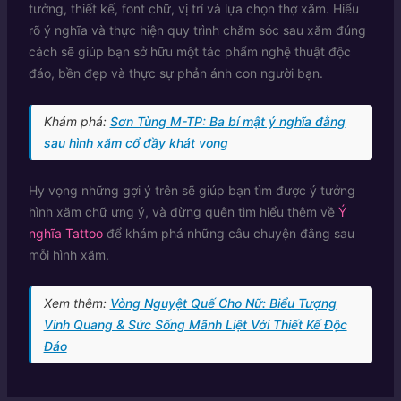
tưởng, thiết kế, font chữ, vị trí và lựa chọn thợ xăm. Hiểu
rõ ý nghĩa và thực hiện quy trình chăm sóc sau xăm đúng
cách sẽ giúp bạn sở hữu một tác phẩm nghệ thuật độc
đáo, bền đẹp và thực sự phản ánh con người bạn.
Khám phá:
Sơn Tùng M-TP: Ba bí mật ý nghĩa đằng
sau hình xăm cổ đầy khát vọng
Hy vọng những gợi ý trên sẽ giúp bạn tìm được ý tưởng
hình xăm chữ ưng ý, và đừng quên tìm hiểu thêm về
Ý
nghĩa Tattoo
để khám phá những câu chuyện đằng sau
mỗi hình xăm.
Xem thêm:
Vòng Nguyệt Quế Cho Nữ: Biểu Tượng
Vinh Quang & Sức Sống Mãnh Liệt Với Thiết Kế Độc
Đáo