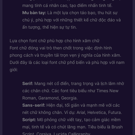
mang tính cá nhân cao, tạo điểm nhấn tinh tế.
Mu bàn tay:
Là một lựa chọn táo bạo, thu hút sự
chú ý, phù hợp với những thiết kế chữ độc đáo và
ấn tượng, thể hiện sự tự tin.
Lựa chọn font chữ phù hợp cho hình xăm chữ
Font chữ đóng vai trò then chốt trong việc định hình
phong cách và truyền tải trọn vẹn ý nghĩa của hình xăm.
Dưới đây là các loại font chữ phổ biến và phù hợp với nam
giới:
Serif:
Mang nét cổ điển, trang trọng và lịch lãm nhờ
các chân chữ. Các font tiêu biểu như Times New
Roman, Garamond, Georgia.
Sans-serif:
Hiện đại, tối giản và mạnh mẽ với các
nét chữ không chân. Ví dụ: Arial, Helvetica, Futura.
Script:
Mô phỏng chữ viết tay, tạo cảm giác mềm
mại, tinh tế và có chút lãng mạn. Tiêu biểu là Brush
Script, Corsiva, Lucida Calligraphy.