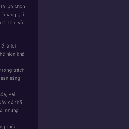
 là lựa chọn
hỉ mang giá
 nội tâm và
ể là lời
hể hiện khả
trọng trách
n sẵn sàng
óa, vai
đây có thể
ỏi những
ơng thức