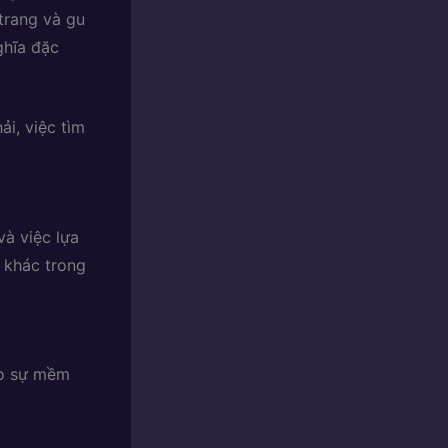
 trang và gu
ghĩa đặc
ải, việc tìm
và việc lựa
h khác trong
cho sự mềm