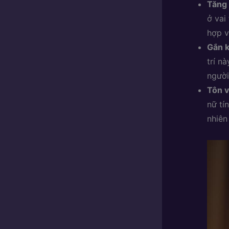
Tăng 
ở vai
hợp v
Gắn k
trí n
người
Tôn v
nữ tí
nhiên