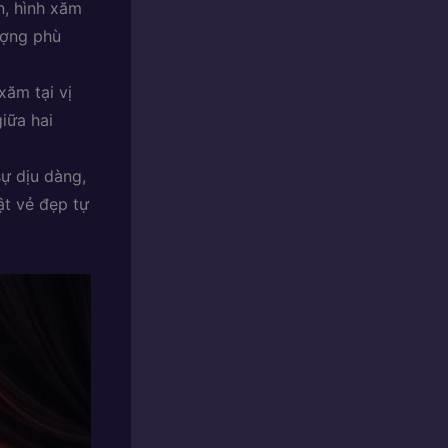
n, hình xăm
tượng phù
xăm tại vị
iữa hai
sự dịu dàng,
ật vẻ đẹp tự