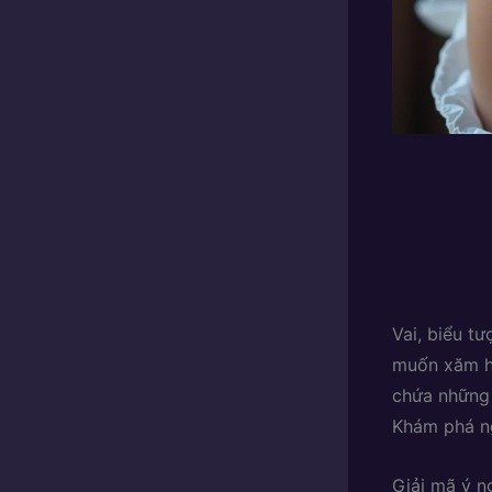
Vai, biểu t
muốn xăm hì
chứa những 
Khám phá ng
Giải mã ý n