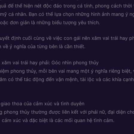
quả để thể hiện nét độc đáo trong cá tính, phong cách thời
mỹ cá nhân. Bạn có thể lựa chọn những hình ảnh mang ý n
hoặc đơn giản là những biểu tượng yêu thích.
uyết định cuối cùng về việc con gái nên xăm vai trái hay ph
 về ý nghĩa của từng bên là cần thiết.
 xăm vai trái hay phải: Góc nhìn phong thủy
iệm phong thủy, mỗi bên vai mang một ý nghĩa riêng biệt, 
 xăm có thể tác động đến vận mệnh, tài lộc và các khía cạn
ơi giao thoa của cảm xúc và tình duyên
ong phong thủy thường được liên kết với phái nữ, đại diện 
h, cảm xúc và đặc biệt là các mối quan hệ tình cảm.