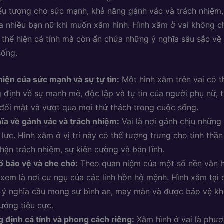
 biểu tượng cho sức mạnh, khả năng gánh vác và trách nhiệm,
a nhiều bạn nữ khi muốn xăm hình. Hình xăm ở vai không c
, thể hiện cá tính mà còn ẩn chứa những ý nghĩa sâu sắc về
sống.
hiện của sức mạnh và sự tự tin:
Một hình xăm trên vai có th
 định về sự mạnh mẽ, độc lập và tự tin của người phụ nữ, t
đối mặt và vượt qua mọi thử thách trong cuộc sống.
ĩa về gánh vác và trách nhiệm:
Vai là nơi gánh chịu những 
 lực. Hình xăm ở vị trí này có thể tượng trưng cho tinh thầ
hận trách nhiệm, sự kiên cường và bản lĩnh.
ố bảo vệ và che chở:
Theo quan niệm của một số nền văn h
xem là nơi cư ngụ của các linh hồn hộ mệnh. Hình xăm tại 
ý nghĩa cầu mong sự bình an, may mắn và được bảo vệ kh
ưởng tiêu cực.
 định cá tính và phong cách riêng:
Xăm hình ở vai là phư