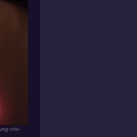
rưng-cho-