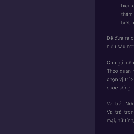
hiệu 
thẩm 
biệt 
Để đưa ra q
hiểu sâu hơn
Con gái nên
Theo quan n
chọn vị trí
cuộc sống.
Vai trái: N
Vai trái tr
mại, nữ tín