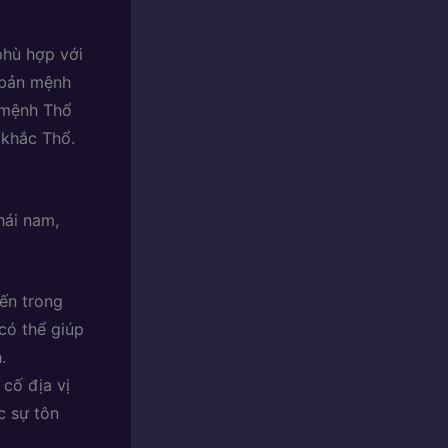
phù hợp với
 bản mệnh
 mệnh Thổ
 khắc Thổ.
hái nam,
ến trong
có thể giúp
.
 cố địa vị
c sự tôn