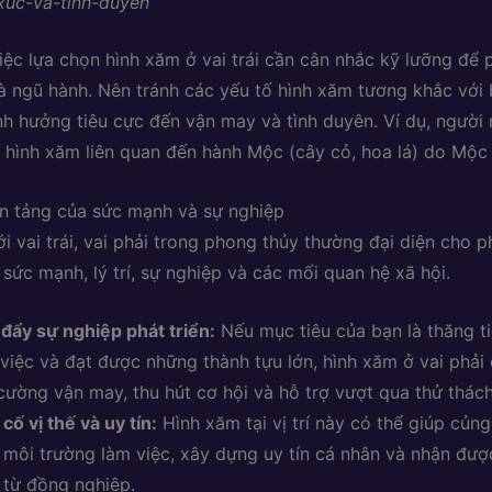
úc-và-tình-duyên
việc lựa chọn hình xăm ở vai trái cần cân nhắc kỹ lưỡng để 
 ngũ hành. Nên tránh các yếu tố hình xăm tương khắc với
h hưởng tiêu cực đến vận may và tình duyên. Ví dụ, người
 hình xăm liên quan đến hành Mộc (cây cỏ, hoa lá) do Mộc
ền tảng của sức mạnh và sự nghiệp
i vai trái, vai phải trong phong thủy thường đại diện cho p
 sức mạnh, lý trí, sự nghiệp và các mối quan hệ xã hội.
đẩy sự nghiệp phát triển:
Nếu mục tiêu của bạn là thăng ti
việc và đạt được những thành tựu lớn, hình xăm ở vai phải 
cường vận may, thu hút cơ hội và hỗ trợ vượt qua thử thách
cố vị thế và uy tín:
Hình xăm tại vị trí này có thể giúp củng
 môi trường làm việc, xây dựng uy tín cá nhân và nhận đượ
 từ đồng nghiệp.