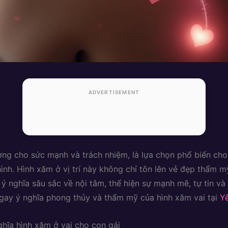
ADVERTISEMENT
ượng cho sức mạnh và trách nhiệm, là lựa chọn phổ biến cho
nh. Hình xăm ở vị trí này không chỉ tôn lên vẻ đẹp thẩm 
ý nghĩa sâu sắc về nội tâm, thể hiện sự mạnh mẽ, tự tin và 
ay ý nghĩa phong thủy và thẩm mỹ của hình xăm vai tại
Y
ghĩa hình xăm ở vai cho con gái