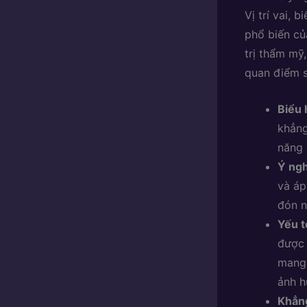
Vị trí vai,
phổ biến củ
trị thẩm mỹ
quan điểm 
Biểu 
khẳng
năng 
Ý ngh
và áp
đón n
Yếu t
được 
mang 
ảnh h
Khẳng