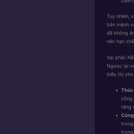
cảm-x
Tuy nhiên, 
bản mệnh và
để không ản
nên hạn chế
Vai phải: N
Ngược lại vớ
biểu thị cho
Thúc 
công 
tăng 
Củng 
trong
trọng