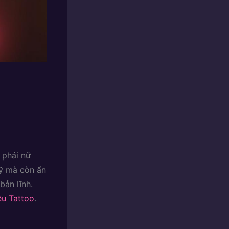
 phái nữ
mỹ mà còn ẩn
bản lĩnh.
êu Tattoo
.