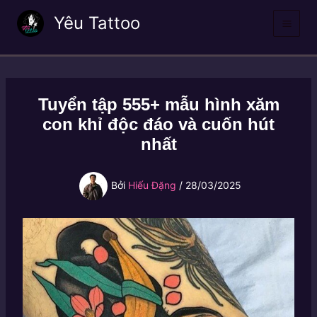
Nhảy
Yêu Tattoo
tới
nội
dung
Tuyển tập 555+ mẫu hình xăm
con khỉ độc đáo và cuốn hút
nhất
Bởi
Hiếu Đặng
/
28/03/2025