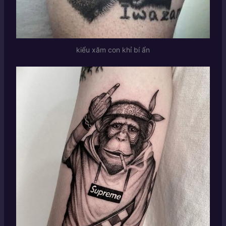
kiểu xăm con khỉ bí ẩn