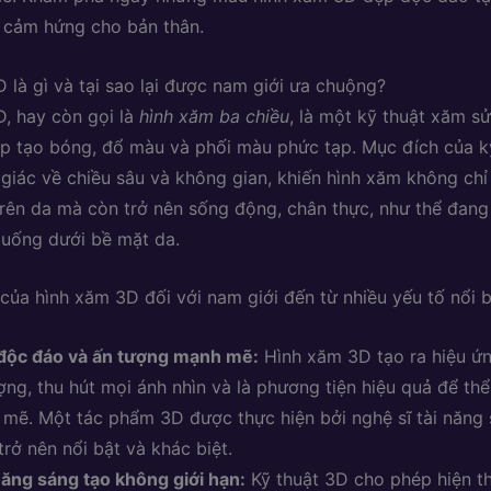
 cảm hứng cho bản thân.
 là gì và tại sao lại được nam giới ưa chuộng?
, hay còn gọi là
hình xăm ba chiều
, là một kỹ thuật xăm s
 tạo bóng, đổ màu và phối màu phức tạp. Mục đích của k
o giác về chiều sâu và không gian, khiến hình xăm không chỉ
rên da mà còn trở nên sống động, chân thực, như thể đang
uống dưới bề mặt da.
của hình xăm 3D đối với nam giới đến từ nhiều yếu tố nổi b
độc đáo và ấn tượng mạnh mẽ:
Hình xăm 3D tạo ra hiệu ứn
ợng, thu hút mọi ánh nhìn và là phương tiện hiệu quả để thể
mẽ. Một tác phẩm 3D được thực hiện bởi nghệ sĩ tài năng 
trở nên nổi bật và khác biệt.
ăng sáng tạo không giới hạn:
Kỹ thuật 3D cho phép hiện t