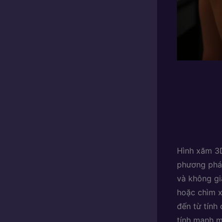
Hình xăm 3D
phương pháp
và không gi
hoặc chìm x
đến từ tính
tính mạnh 