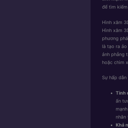
để tìm kiếm
Hình xăm 3D
Hình xăm 3D
phương pháp
là tạo ra ả
ảnh phẳng t
hoặc chìm x
Sự hấp dẫn 
Tính 
ấn tư
mạnh 
nhân 
Khả n