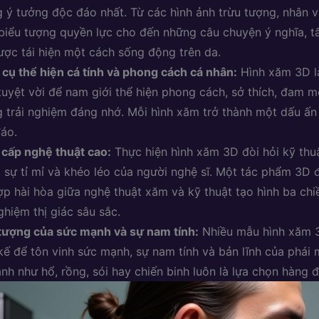
 ý tưởng độc đáo nhất. Từ các hình ảnh trừu tượng, nhân v
 biểu tượng quyền lực cho đến những câu chuyện ý nghĩa, t
ược tái hiện một cách sống động trên da.
cụ thể hiện cá tính và phong cách cá nhân:
Hình xăm 3D l
tuyệt vời để nam giới thể hiện phong cách, sở thích, đam 
 trải nghiệm đáng nhớ. Mỗi hình xăm trở thành một dấu ấn
áo.
cấp nghệ thuật cao:
Thực hiện hình xăm 3D đòi hỏi kỹ thu
, sự tỉ mỉ và khéo léo của người nghệ sĩ. Một tác phẩm 3D 
ợp hài hòa giữa nghệ thuật xăm và kỹ thuật tạo hình ba chi
nghiệm thị giác sâu sắc.
tượng của sức mạnh và sự nam tính:
Nhiều mẫu hình xăm 
 kế để tôn vinh sức mạnh, sự nam tính và bản lĩnh của phái
ảnh như hổ, rồng, sói hay chiến binh luôn là lựa chọn hàng đ