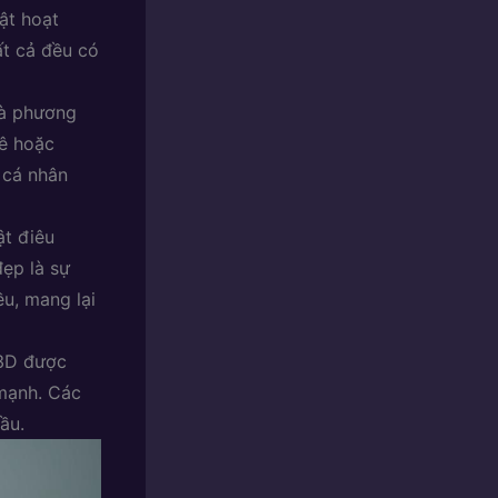
ật hoạt
ất cả đều có
à phương
mê hoặc
 cá nhân
ật điêu
đẹp là sự
ều, mang lại
3D được
 mạnh. Các
ầu.