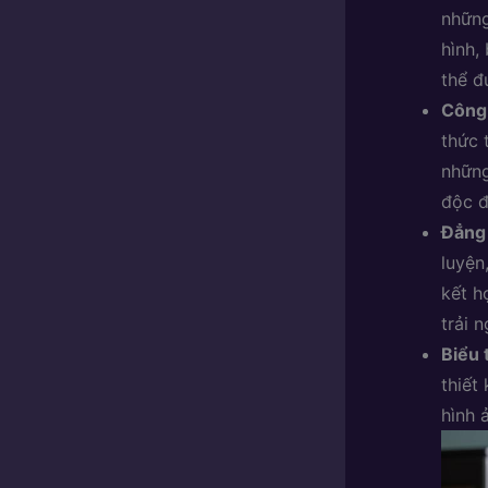
những
hình,
thể đ
Công 
thức 
những
độc đ
Đẳng 
luyện
kết h
trải 
Biểu 
thiết
hình 