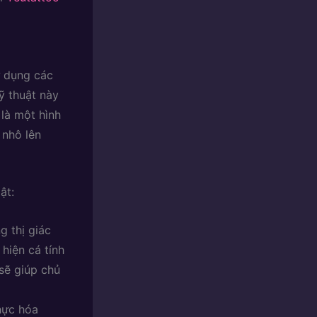
ử dụng các
ỹ thuật này
 là một hình
 nhô lên
ật:
g thị giác
 hiện cá tính
sẽ giúp chủ
hực hóa