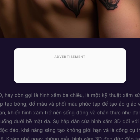
ADVERTISEMENT
, hay còn gọi là hình xăm ba chiều, là một kỹ thuật xăm s
 tạo bóng, đổ màu và phối màu phức tạp để tạo ảo giác v
an, khiến hình xăm trở nên sống động và chân thực như đa
uống dưới bề mặt da. Sự hấp dẫn của hình xăm 3D đối với
 độc đáo, khả năng sáng tạo không giới hạn và là công cụ t
mẽ. Khám phá ngay những mẫu hình xăm 3D đẹp độc đáo t