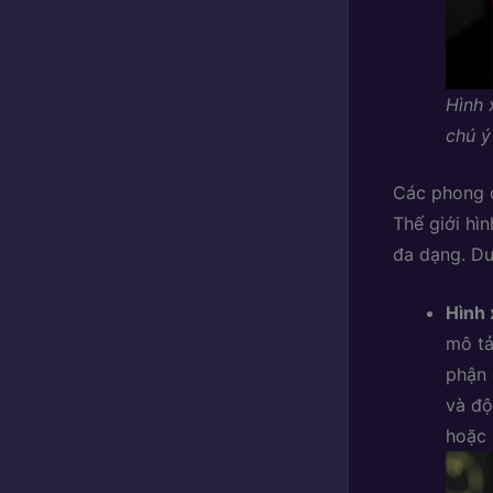
Hình 
chú ý
Các phong c
Thế giới hì
đa dạng. Dư
Hình 
mô tả
phận 
và độ
hoặc 