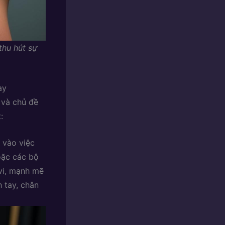
thu hút sự
ay
 và chủ đề
:
 vào việc
oặc các bộ
 vi, mạnh mẽ
h tay, chân