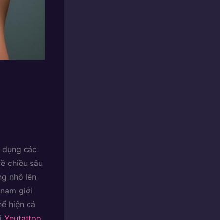
ử dụng các
ề chiều sâu
ng nhô lên
 nam giới
hể hiện cá
ại
Yeutattoo