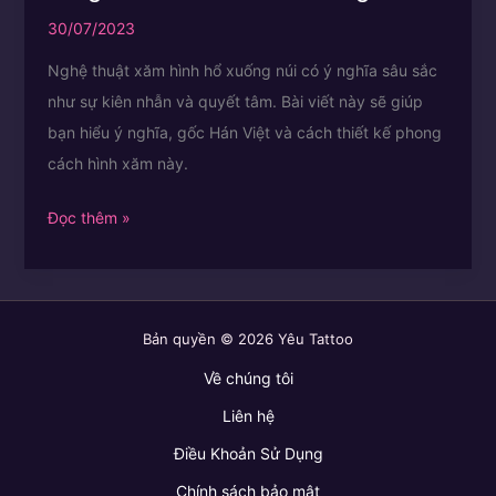
30/07/2023
Nghệ thuật xăm hình hổ xuống núi có ý nghĩa sâu sắc
như sự kiên nhẫn và quyết tâm. Bài viết này sẽ giúp
bạn hiểu ý nghĩa, gốc Hán Việt và cách thiết kế phong
cách hình xăm này.
Ý
Đọc thêm »
nghĩa
hình
xăm
Bản quyền © 2026 Yêu Tattoo
hổ
xuống
Về chúng tôi
núi
Liên hệ
Điều Khoản Sử Dụng
Chính sách bảo mật