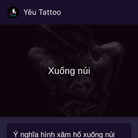
Nhảy
Yêu Tattoo
tới
nội
dung
Xuống núi
Ý nghĩa hình xăm hổ xuống núi