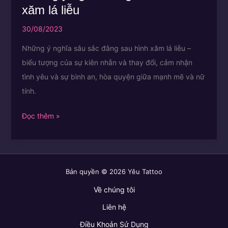
xăm lá liễu
30/08/2023
Những ý nghĩa sâu sắc đằng sau hình xăm lá liễu –
biểu tượng của sự kiên nhẫn và thay đổi, cảm nhận
tình yêu và sự bình an, hòa quyện giữa mạnh mẽ và nữ
tính.
Những
Đọc thêm »
ý
nghĩa
đằng
Bản quyền © 2026 Yêu Tattoo
sau
hình
Về chúng tôi
xăm
Liên hệ
lá
Điều Khoản Sử Dụng