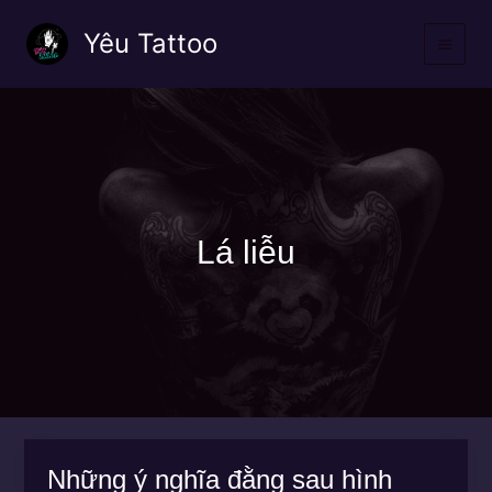
Nhảy
Yêu Tattoo
tới
nội
dung
Lá liễu
Những ý nghĩa đằng sau hình