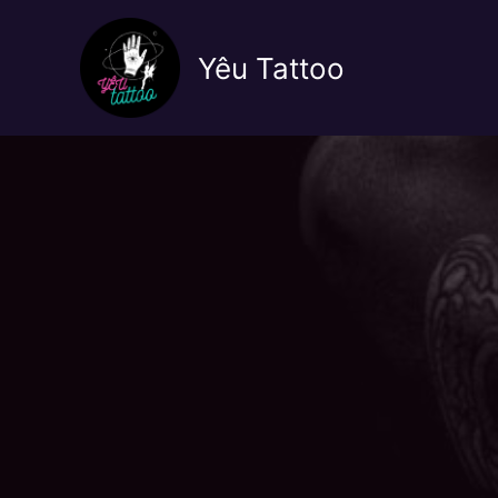
Nhảy
tới
Yêu Tattoo
nội
dung