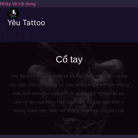
Nhảy tới nội dung
Yêu Tattoo
Cổ tay
Yêu Tattoo – Chuyên thiết kế và thực hiện hình xăm cổ tay
độc đáo. Đến với chúng tôi, bạn sẽ được trải nghiệm những
mẫu hình xăm độc đáo, tinh tế và mang ý nghĩa sâu sắc
cho cổ tay của mình. Hãy để chúng tôi giúp bạn biến ý
tưởng thành hiện thực với những hình xăm đẹp và chất
lượng.