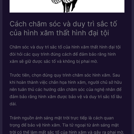
Cách chăm sóc và duy trì sắc tố
của hình xăm thất hình đại tội
Chăm sóc và duy trì sắc tố của hình xăm thất hình đại tội
đòi hỏi các quy trình đúng cách để đảm bảo rằng hình
xăm sẽ giữ được sắc tố và không bị phai mờ.
Trước tiên, chọn đúng quy trình chăm sóc hình xăm. Sau
khi hoàn thành việc chắn họa hình xăm, người chủ sở hữu
nên tuân thủ các hướng dẫn chăm sóc của nghệ nhân để
đảm bảo rằng hình xăm được bảo vệ và duy trì sắc tố lâu
dài.
Tránh nguồn ánh sáng mặt trời trực tiếp là cách quan
trọng để bảo vệ hình xăm. Tia tử ngoại từ ánh sáng mặt
trời có thể làm mất sắc tố của hình xăm và gây ra phai mờ.