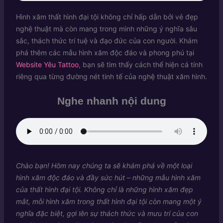
Hình xăm thất hình đại tội không chỉ hấp dẫn bởi vẻ đẹp
nghệ thuật mà còn mang trong mình những ý nghĩa sâu
sắc, thách thức trí tuệ và đạo đức của con người. Khám
phá thêm các mẫu hình xăm độc đáo và phong phú tại
Website Yêu Tattoo
, bạn sẽ tìm thấy cách thể hiện cá tính
riêng qua từng đường nét tinh tế của nghệ thuật xăm hình.
Nghe nhanh nội dung
Chào bạn! Hôm nay chúng ta sẽ khám phá về một loại
hình xăm độc đáo và đầy sức hút – những mẫu hình xăm
của thất hình đại tội. Không chỉ là những hình xăm đẹp
mắt, mỗi hình xăm trong thất hình đại tội còn mang một ý
nghĩa đặc biệt, gợi lên sự thách thức và mưu trí của con