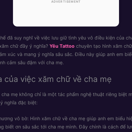
ADVERTISEMENT
hể đã suy nghĩ về việc lưu giữ tình yêu vô điều kiện của c
 xăm chữ đầy ý nghĩa?
Yêu Tattoo
chuyên tạo hình xăm chữ
m xúc và mang ý nghĩa sâu sắc. Điều này giúp anh em biể
tình cảm sâu đậm với cha mẹ.
a của việc xăm chữ về cha mẹ
cha mẹ không chỉ là một tác phẩm nghệ thuật riêng biệt 
ý nghĩa đặc biệt:
hương vô bờ: Hình xăm chữ về cha mẹ giúp anh em biểu hiệ
ng biết ơn sâu sắc tới cha mẹ mình. Đây chính là cách để lư