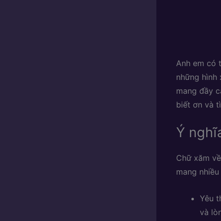
Anh em có t
những hình
mang đầy cả
biết ơn và 
Ý nghĩ
Chữ xăm về 
mang nhiều 
Yêu t
và lò