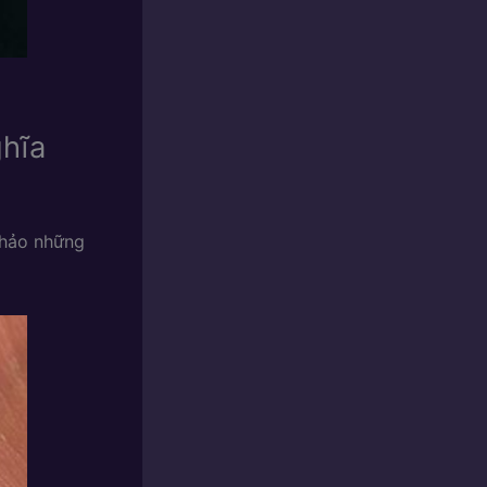
hĩa
khảo những