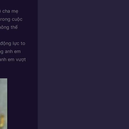
ề cha mẹ
trong cuộc
hông thể
động lực to
ằng anh em
 anh em vượt