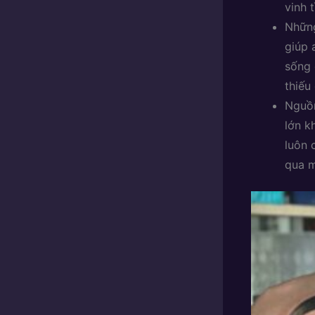
vinh 
Những
giúp 
sống 
thiếu
Nguồn
lớn k
luôn 
qua m