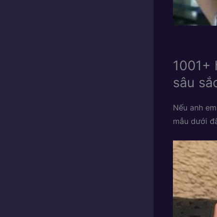
1001+ 
sâu sắ
Nếu anh em
mẫu dưới đâ