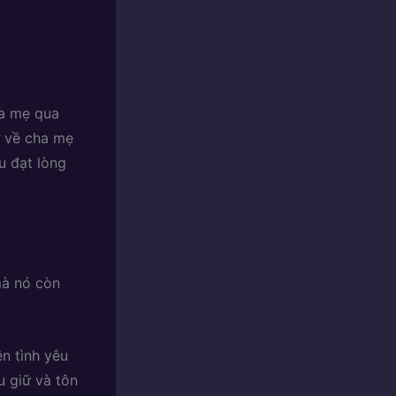
ha mẹ qua
 về cha mẹ
u đạt lòng
mà nó còn
n tình yêu
u giữ và tôn