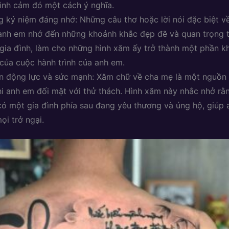
tình cảm đó một cách ý nghĩa.
 kỷ niệm đáng nhớ: Những câu thơ hoặc lời nói đặc biệt v
anh em nhớ đến những khoảnh khắc đẹp đẽ và quan trọng 
gia đình, làm cho những hình xăm ấy trở thành một phần k
 của cuộc hành trình của anh em.
 động lực và sức mạnh: Xăm chữ về cha mẹ là một nguồn 
hi anh em đối mặt với thử thách. Hình xăm này nhắc nhở r
có một gia đình phía sau đang yêu thương và ủng hộ, giúp
ọi trở ngại.