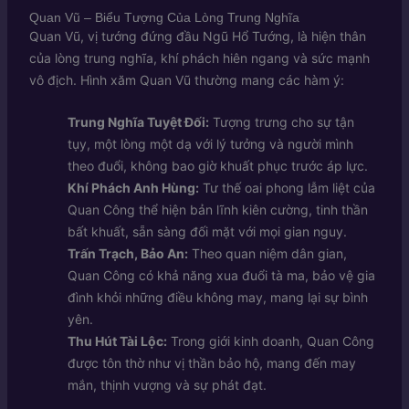
Quan Vũ – Biểu Tượng Của Lòng Trung Nghĩa
Quan Vũ, vị tướng đứng đầu Ngũ Hổ Tướng, là hiện thân
của lòng trung nghĩa, khí phách hiên ngang và sức mạnh
vô địch. Hình xăm Quan Vũ thường mang các hàm ý:
Trung Nghĩa Tuyệt Đối:
Tượng trưng cho sự tận
tụy, một lòng một dạ với lý tưởng và người mình
theo đuổi, không bao giờ khuất phục trước áp lực.
Khí Phách Anh Hùng:
Tư thế oai phong lẫm liệt của
Quan Công thể hiện bản lĩnh kiên cường, tinh thần
bất khuất, sẵn sàng đối mặt với mọi gian nguy.
Trấn Trạch, Bảo An:
Theo quan niệm dân gian,
Quan Công có khả năng xua đuổi tà ma, bảo vệ gia
đình khỏi những điều không may, mang lại sự bình
yên.
Thu Hút Tài Lộc:
Trong giới kinh doanh, Quan Công
được tôn thờ như vị thần bảo hộ, mang đến may
mắn, thịnh vượng và sự phát đạt.