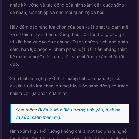
nhắc kỹ lưỡng về tác động của hình xăm đến cuộc sống
cá nhân, sự nghiệp và các mối quan hệ xã hội.
Hãy đảm bảo rằng lựa chọn của bạn xuất phát từ đam mê
và sở thích chân thành. Đồng thời, luôn tôn trọng các giá
trị văn hóa và đạo đức chung. Tránh những hình ảnh phản
cảm, bạo lực hoặc vi phạm pháp luật. Ưu tiên những thiết
kế mang ý nghĩa tích cực, tôn vinh những phẩm chất tốt
đẹp.
Xăm hình là một quyết định mang tính cá nhân. Bạn có
quyền tự do lựa chọn, nhưng hãy luôn hành động có trách
nhiệm với lựa chọn của mình.
Xem thêm:
Bí ẩn lá liễu: Biểu tượng tình yêu, bình an
và sức mạnh mềm mại
Hình xăm Ngũ Hổ Tướng không chỉ là một tác phẩm nghệ
thuật độc đáo trên cơ thể, mà còn là biểu tượng mạnh mẽ