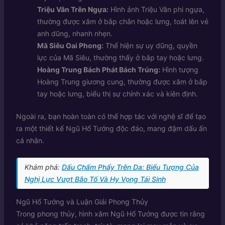
Triệu Vân Trên Ngựa:
Hình ảnh Triệu Vân phi ngựa,
thường được xăm ở bắp chân hoặc lưng, toát lên vẻ
anh dũng, nhanh nhẹn.
Mã Siêu Oai Phong:
Thể hiện sự uy dũng, quyền
lực của Mã Siêu, thường thấy ở bắp tay hoặc lưng.
Hoàng Trung Bách Phát Bách Trúng:
Hình tượng
Hoàng Trung giương cung, thường được xăm ở bắp
tay hoặc lưng, biểu thị sự chính xác và kiên định.
Ngoài ra, bạn hoàn toàn có thể hợp tác với nghệ sĩ để tạo
ra một thiết kế Ngũ Hổ Tướng độc đáo, mang đậm dấu ấn
cá nhân.
Khám phá:
Dấu Chấm Phẩy Trên Da: Biểu Tượng Của
Nghị Lực Vượt Bão Tố Và Hy Vọng Tái Sinh
Ngũ Hổ Tướng và Luận Giải Phong Thủy
Trong phong thủy, hình xăm Ngũ Hổ Tướng được tin rằng