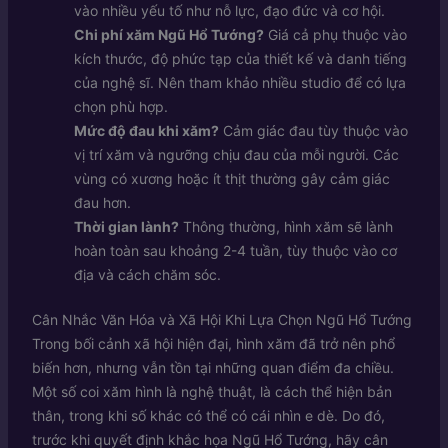
vào nhiều yếu tố như nỗ lực, đạo đức và cơ hội.
Chi phí xăm Ngũ Hổ Tướng?
Giá cả phụ thuộc vào
kích thước, độ phức tạp của thiết kế và danh tiếng
của nghệ sĩ. Nên tham khảo nhiều studio để có lựa
chọn phù hợp.
Mức độ đau khi xăm?
Cảm giác đau tùy thuộc vào
vị trí xăm và ngưỡng chịu đau của mỗi người. Các
vùng có xương hoặc ít thịt thường gây cảm giác
đau hơn.
Thời gian lành?
Thông thường, hình xăm sẽ lành
hoàn toàn sau khoảng 2-4 tuần, tùy thuộc vào cơ
địa và cách chăm sóc.
Cân Nhắc Văn Hóa và Xã Hội Khi Lựa Chọn Ngũ Hổ Tướng
Trong bối cảnh xã hội hiện đại, hình xăm đã trở nên phổ
biến hơn, nhưng vẫn tồn tại những quan điểm đa chiều.
Một số coi xăm hình là nghệ thuật, là cách thể hiện bản
thân, trong khi số khác có thể có cái nhìn e dè. Do đó,
trước khi quyết định khắc họa Ngũ Hổ Tướng, hãy cân