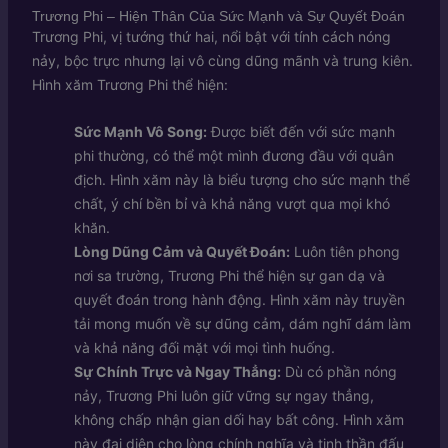
Trương Phi – Hiện Thân Của Sức Mạnh và Sự Quyết Đoán
Trương Phi, vị tướng thứ hai, nổi bật với tính cách nóng
nảy, bộc trực nhưng lại vô cùng dũng mãnh và trung kiên.
Hình xăm Trương Phi thể hiện:
Sức Mạnh Vô Song:
Được biết đến với sức mạnh
phi thường, có thể một mình đương đầu với quân
địch. Hình xăm này là biểu tượng cho sức mạnh thể
chất, ý chí bền bỉ và khả năng vượt qua mọi khó
khăn.
Lòng Dũng Cảm và Quyết Đoán:
Luôn tiên phong
nơi sa trường, Trương Phi thể hiện sự gan dạ và
quyết đoán trong hành động. Hình xăm này truyền
tải mong muốn về sự dũng cảm, dám nghĩ dám làm
và khả năng đối mặt với mọi tình huống.
Sự Chính Trực và Ngay Thẳng:
Dù có phần nóng
nảy, Trương Phi luôn giữ vững sự ngay thẳng,
không chấp nhận gian dối hay bất công. Hình xăm
này đại diện cho lòng chính nghĩa và tinh thần đấu