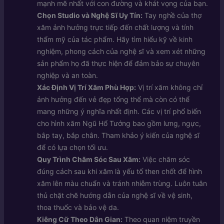
mạnh mẽ nhất với con đường và khát vọng của bạn.
Chọn Studio và Nghệ Sĩ Uy Tín:
Tay nghề của thợ
xăm ảnh hưởng trực tiếp đến chất lượng và tính
thẩm mỹ của tác phẩm. Hãy tìm hiểu kỹ về kinh
nghiệm, phong cách của nghệ sĩ và xem xét những
sản phẩm họ đã thực hiện để đảm bảo sự chuyên
nghiệp và an toàn.
Xác Định Vị Trí Xăm Phù Hợp:
Vị trí xăm không chỉ
ảnh hưởng đến vẻ đẹp tổng thể mà còn có thể
mang những ý nghĩa nhất định. Các vị trí phổ biến
cho hình xăm Ngũ Hổ Tướng bao gồm lưng, ngực,
bắp tay, bắp chân. Tham khảo ý kiến của nghệ sĩ
để có lựa chọn tối ưu.
Quy Trình Chăm Sóc Sau Xăm:
Việc chăm sóc
đúng cách sau khi xăm là yếu tố then chốt để hình
xăm lên màu chuẩn và tránh nhiễm trùng. Luôn tuân
thủ chặt chẽ hướng dẫn của nghệ sĩ về vệ sinh,
thoa thuốc và bảo vệ da.
Kiêng Cữ Theo Dân Gian:
Theo quan niệm truyền