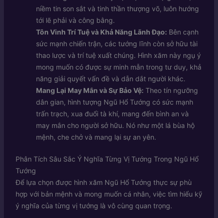
niềm tin son sắt và tinh thần thượng võ, luôn hướng
tới lẽ phải và công bằng.
Tôn Vinh Trí Tuệ và Khả Năng Lãnh Đạo:
Bên cạnh
sức mạnh chiến trận, các tướng lĩnh còn sở hữu tài
thao lược và trí tuệ xuất chúng. Hình xăm này ngụ ý
mong muốn có được sự minh mẫn trong tư duy, khả
năng giải quyết vấn đề và dẫn dắt người khác.
Mang Lại May Mắn và Sự Bảo Vệ:
Theo tín ngưỡng
dân gian, hình tượng Ngũ Hổ Tướng có sức mạnh
trấn trạch, xua đuổi tà khí, mang đến bình an và
may mắn cho người sở hữu. Nó như một lá bùa hộ
mệnh, che chở và mang lại sự an yên.
Phân Tích Sâu Sắc Ý Nghĩa Từng Vị Tướng Trong Ngũ Hổ
Tướng
Để lựa chọn được hình xăm Ngũ Hổ Tướng thực sự phù
hợp với bản mệnh và mong muốn cá nhân, việc tìm hiểu kỹ
ý nghĩa của từng vị tướng là vô cùng quan trọng.