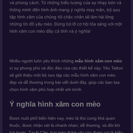
và phong cách. Từ những biểu tượng của sự nhạy bén và
thông minh đến hình ảnh mang ý nghĩa may mắn, bộ sưu
tập hình xăm của chúng tôi chắc chắn sẽ làm hài lòng
những tín đồ yêu mèo. Đừng bỏ lỡ cơ hội tỏa sáng với một
hình xăm con mèo đầy cá tính và ý nghĩa!
Nhiều người luôn yêu thích những
mẫu hình xăm con mèo
vì sự phong phú và độc đáo của các thiết kế này. Yêu Tattoo
sẽ giới thiệu một bộ sưu tập các mẫu hình xăm con mèo
đẹp và dễ thương trong bài viết dưới đây, giúp các bạn lựa
chọn hình xăm phù hợp nhất với mình.
Ý nghĩa hình xăm con mèo
Được nuôi phổ biến hiện nay, mèo là thú cưng khá quen
thuộc, được nhận xét là nhanh nhẹn, dễ thương, và đôi khi
hài hước. Tại Ai Cập, loài mèo thậm chí còn được coi là biểu