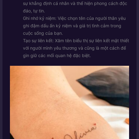
sự khẳng định cá nhân và thể hiện phong cách độc
đáo, tự tin.
Ghi nhớ kỷ niệm: Việc chọn tên của người thân yêu
ghi đậm dấu ấn kỷ niệm và giá trị tình cảm trong
cuộc sống của bạn.
Tạo sự liên kết: Xăm tên biểu thị sự liên kết mật thiết
với người mình yêu thương và cũng là một cách để
gìn giữ các mối quan hệ đặc biệt.