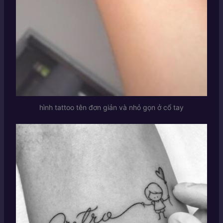
hình tattoo tên đơn giản và nhỏ gọn ở cổ tay