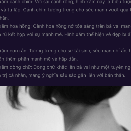
xăm cánh chim: Với sải cánh rộng, hình xăm này là biểu tư
 và tự lập. Cánh chim tượng trưng cho sức mạnh vượt qua 
hăn.
xăm hoa hồng: Cành hoa hồng nở tỏa sáng trên bả vai man
 rũ kết hợp với sự mạnh mẽ. Hình xăm thể hiện vẻ đẹp bí 
xăm con rắn: Tượng trưng cho sự tái sinh, sức mạnh bí ẩn, 
ắn thêm phần mạnh mẽ và hấp dẫn.
xăm dòng chữ: Dòng chữ khắc lên bả vai như một tuyên n
á trị cá nhân, mang ý nghĩa sâu sắc gắn liền với bản thân.