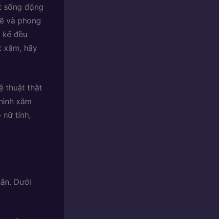
t sống động
mẽ và phong
t kế đều
t xăm, hãy
 thuật thật
hình xăm
 nữ tính,
ân. Dưới