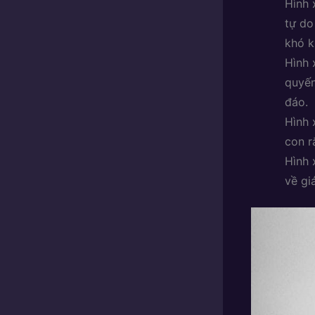
Hình 
tự do
khó k
Hình 
quyến
đáo.
Hình 
con r
Hình 
về gi