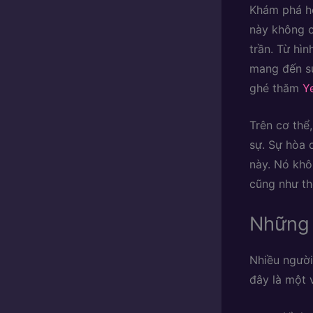
Khám phá hơ
này không c
trần. Từ hì
mang đến sự
ghé thăm
Y
Trên cơ thể
sự. Sự hòa 
này. Nó khô
cũng như th
Những 
Nhiều người
đây là một 