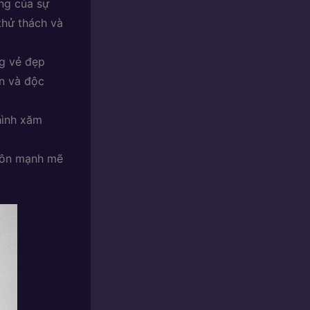
ợng của sự
thử thách và
g vẻ đẹp
ẩn và độc
hình xăm
gôn mạnh mẽ