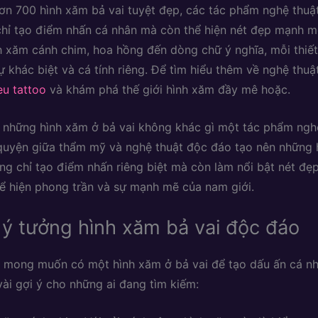
n 700 hình xăm bả vai tuyệt đẹp, các tác phẩm nghệ thuậ
hỉ tạo điểm nhấn cá nhân mà còn thể hiện nét đẹp mạnh 
nh xăm cánh chim, hoa hồng đến dòng chữ ý nghĩa, mỗi thiế
 khác biệt và cá tính riêng. Để tìm hiểu thêm về nghệ thuậ
eu tattoo
và khám phá thế giới hình xăm đầy mê hoặc.
, những hình xăm ở bả vai không khác gì một tác phẩm nghệ
quyện giữa thẩm mỹ và nghệ thuật độc đáo tạo nên những 
ng chỉ tạo điểm nhấn riêng biệt mà còn làm nổi bật nét đẹp
ể hiện phong trần và sự mạnh mẽ của nam giới.
ý tưởng hình xăm bả vai độc đáo
 mong muốn có một hình xăm ở bả vai để tạo dấu ấn cá nh
vài gợi ý cho những ai đang tìm kiếm: