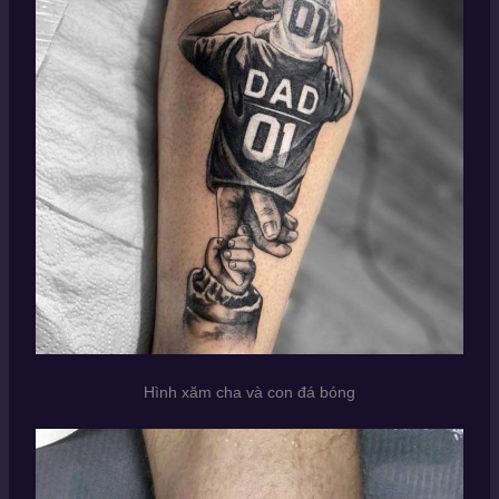
Hình xăm cha và con đá bóng