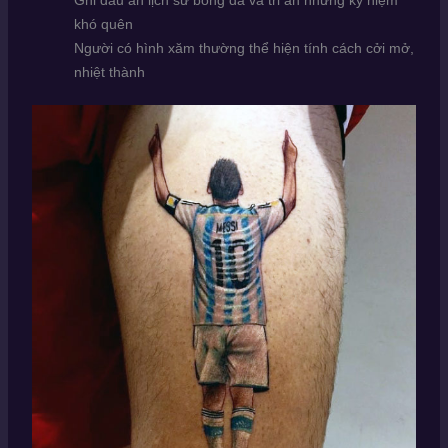
khó quên
Người có hình xăm thường thể hiện tính cách cởi mở,
nhiệt thành