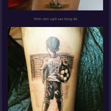
Hình xăm ngôi sao bóng đá