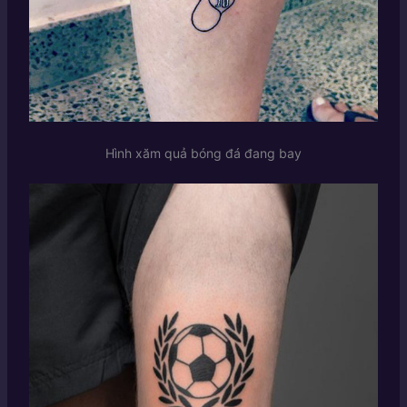
Hình xăm quả bóng đá đang bay