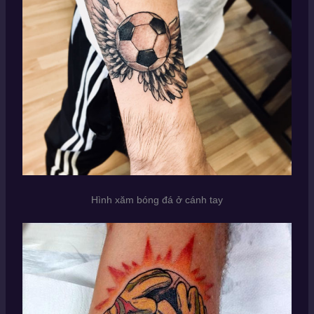
Hình xăm bóng đá ở cánh tay