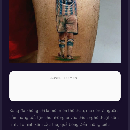
ADVERTISEMENT
Bóng đá không chỉ là một môn thể thao, mà còn là nguồn
cảm hứng bất tận cho những ai yêu thích nghệ thuật xăm
hình. Từ hình xăm cầu thủ, quả bóng đến những biểu