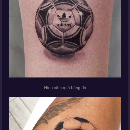
Hình xăm quả bóng đá