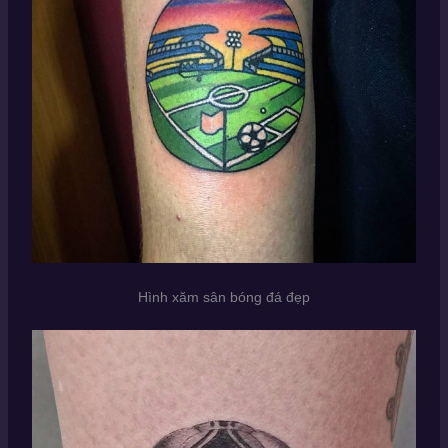
Hình xăm sân bóng đá đẹp