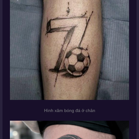
Hình xăm bóng đá ở chân