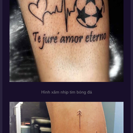
Hình xăm nhịp tim bóng đá