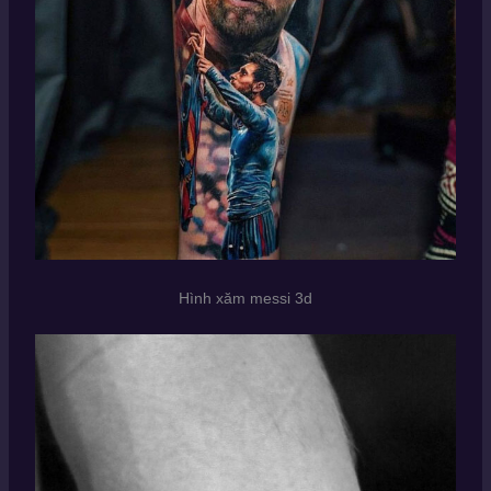
Hình xăm messi 3d