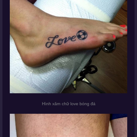
Hình xăm chữ love bóng đá