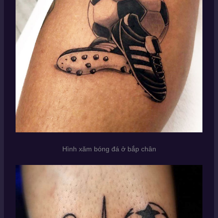
Hình xăm bóng đá ở bắp chân