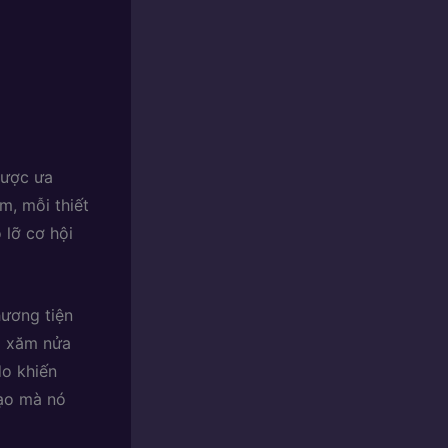
được ưa
m, mỗi thiết
 lỡ cơ hội
hương tiện
g xăm nửa
o khiến
tạo mà nó