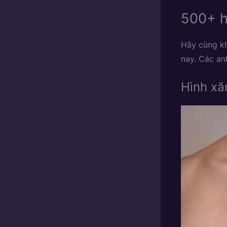
500+ h
Hãy cùng k
nay. Các an
Hình xă