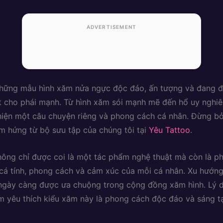
ADVERTISEMENT
hững mẫu hình xăm nửa ngực độc đáo, ấn tượng và đang 
 cho phái mạnh. Từ hình xăm sói mạnh mẽ đến hổ uy nghiê
hiện một câu chuyện riêng và phong cách cá nhân. Đừng bỏ
m hứng từ bộ sưu tập của chúng tôi tại
Yêu Tattoo
.
ông chỉ được coi là một tác phẩm nghệ thuật mà còn là p
 cá tính, phong cách và cảm xúc của mỗi cá nhân. Xu hướn
ngày càng được ưa chuộng trong cộng đồng xăm hình. Lý d
m yêu thích kiểu xăm này là phong cách độc đáo và sáng 