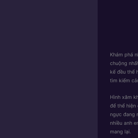
Khám phá n
chuộng nhất
kế đều thể 
tìm kiếm cả
Hình xăm kh
để thể hiện
ngực đang 
nhiều anh e
mang lại.