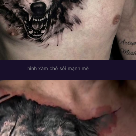
hình xăm chó sói mạnh mẽ