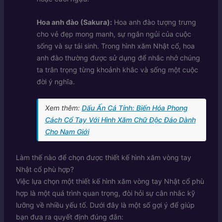
Hoa anh đào (Sakura):
Hoa anh đào tượng trưng
cho vẻ đẹp mong manh, sự ngắn ngủi của cuộc
sống và sự tái sinh. Trong hình xăm Nhật cổ, hoa
anh đào thường được sử dụng để nhắc nhở chúng
ta trân trọng từng khoảnh khắc và sống một cuộc
đời ý nghĩa.
Xem thêm:
Dấu Ấn Cá Tính: Biến Hóa Phong
Cách Cổ Tay Với Hình Xăm Chữ Độc Đáo Dành
Cho Nam Giới
Làm thế nào để chọn được thiết kế hình xăm vòng tay
Nhật cổ phù hợp?
Việc lựa chọn một thiết kế hình xăm vòng tay Nhật cổ phù
hợp là một quá trình quan trọng, đòi hỏi sự cân nhắc kỹ
lưỡng về nhiều yếu tố. Dưới đây là một số gợi ý để giúp
bạn đưa ra quyết định đúng đắn: