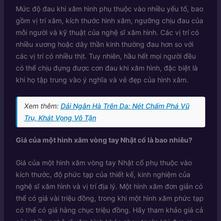
Mức độ đau khi xăm hình phụ thuộc vào nhiều yếu tố, bao
gồm vị trí xăm, kích thước hình xăm, ngưỡng chịu đau của
mỗi người và kỹ thuật của nghệ sĩ xăm hình. Các vị trí có
nhiều xương hoặc dây thần kinh thường đau hơn so với
các vị trí có nhiều thịt. Tuy nhiên, hầu hết mọi người đều
có thể chịu đựng được cơn đau khi xăm hình, đặc biệt là
khi họ tập trung vào ý nghĩa và vẻ đẹp của hình xăm.
Xem thêm:
Dải Ngân Hà Trên Da: Nét Chấm Phá Vũ
Trụ, Khát Vọng Vô Tận
Giá của một hình xăm vòng tay Nhật cổ là bao nhiêu?
Giá của một hình xăm vòng tay Nhật cổ phụ thuộc vào
kích thước, độ phức tạp của thiết kế, kinh nghiệm của
nghệ sĩ xăm hình và vị trí địa lý. Một hình xăm đơn giản có
thể có giá vài triệu đồng, trong khi một hình xăm phức tạp
có thể có giá hàng chục triệu đồng. Hãy tham khảo giá cả