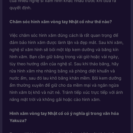
của nhiều nghệ sĩ xăm hình khác nhau trước khi đưa ra
quyết định.
Chăm sóc hình xăm vòng tay Nhật cổ như thế nào?
Việc chăm sóc hình xăm đúng cách là rất quan trọng để
đảm bảo hình xăm được lành lặn và đẹp mắt. Sau khi xăm,
nghệ sĩ xăm hình sẽ bôi một lớp kem dưỡng và băng kín
hình xăm. Bạn cần giữ băng trong vài giờ hoặc vài ngày,
tùy theo hướng dẫn của nghệ sĩ. Sau khi tháo băng, hãy
rửa hình xăm nhẹ nhàng bằng xà phòng diệt khuẩn và
nước ấm, sau đó lau khô bằng khăn mềm. Bôi kem dưỡng
ẩm thường xuyên để giữ cho da mềm mại và ngăn ngừa
hình xăm bị khô và nứt nẻ. Tránh tiếp xúc trực tiếp với ánh
nắng mặt trời và không gãi hoặc cào hình xăm.
Hình xăm vòng tay Nhật cổ có ý nghĩa gì trong văn hóa
Yakuza?