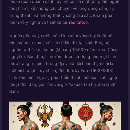
thuần quấn quanh cánh tay, nó còn là một tác phẩm nghệ
thuật tỉ mỉ, kể những câu chuyện về lòng dũng cảm, sự
trung thành, và những triết lý sống sâu sắc. Khám phá
thêm về ý nghĩa và thiết kế tại
Yeu tattoo
.
Nguồn gốc và ý nghĩa của hình xăm vòng tay Nhật cổ
Hình xăm (irezumi) có lịch sử lâu đời tại Nhật Bản, bắt
nguồn từ thời kỳ Jomon (khoảng 10.000 năm trước Công
nguyên). Ban đầu, hình xăm được sử dụng như một hình
thức trang trí, biểu tượng địa vị xã hội hoặc thậm chí là
một hình phạt. Tuy nhiên, đến thời kỳ Edo (1603-1868),
hình xăm mới thực sự phát triển thành một loại hình nghệ
thuật độc đáo, gắn liền với giới Yakuza (xã hội đen Nhật
Bản).