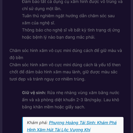
Đảm bảo tất cả dụng cụ xăm hình được vô trùng và
chỉ sử dụng một lần.
Tuân thủ nghiêm ngặt hướng dẫn chăm sóc sau
xăm của nghệ sĩ.
Thông báo cho nghệ sĩ về bất kỳ tình trạng dị ứng
hoặc bệnh lý nào bạn đang mắc phải.
Chăm sóc hình xăm vô cực mini đúng cách để giữ màu và
độ bền
Chăm sóc hình xăm vô cực mini đúng cách là yếu tố then
chốt để đảm bảo hình xăm mau lành, giữ được màu sắc
tươi đẹp và tránh nguy cơ nhiễm trùng.
Giữ vệ sinh:
Rửa nhẹ nhàng vùng xăm bằng nước
ấm và xà phòng diệt khuẩn 2-3 lần/ngày. Lau khô
bằng khăn mềm hoặc giấy sạch.
Khám phá:
Phượng Hoàng Tái Sinh: Khám Phá
Hình Xăm Hút Tài Lộc Vượng Khí