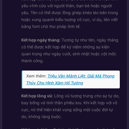
yêu vĩnh cửu với người thân, bạn bè hoặc người
yêu. Tên có thể được lồng ghép khéo léo bên trong
hoặc xung quanh biểu tượng vô cực, ví dụ, tên viết
bằng font chữ thư pháp tinh tế.
Kết hợp ngày tháng:
Tương tự như tên, ngày tháng
có thể được kết hợp để kỷ niệm những sự kiện
quan trọng như ngày cưới, sinh nhật hoặc cột mốc
thành công.
Xem thêm:
Triệu Vân Mãnh Liệt: Giải Mã Phong
Thủy Cho Hình Xăm Hổ Tướng
Kết hợp lông vũ:
Lông vũ tượng trưng cho sự tự do,
bay bổng và tinh thần phiêu lưu. Khi kết hợp với vô
cực, nó thể hiện khát vọng sống một cuộc đời tự
do, không ràng buộc.