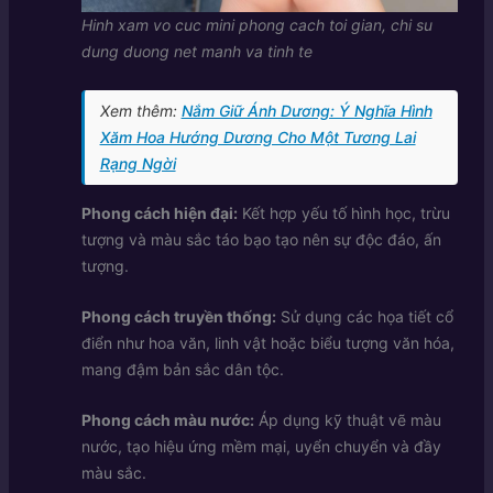
Hinh xam vo cuc mini phong cach toi gian, chi su
dung duong net manh va tinh te
Xem thêm:
Nắm Giữ Ánh Dương: Ý Nghĩa Hình
Xăm Hoa Hướng Dương Cho Một Tương Lai
Rạng Ngời
Phong cách hiện đại:
Kết hợp yếu tố hình học, trừu
tượng và màu sắc táo bạo tạo nên sự độc đáo, ấn
tượng.
Phong cách truyền thống:
Sử dụng các họa tiết cổ
điển như hoa văn, linh vật hoặc biểu tượng văn hóa,
mang đậm bản sắc dân tộc.
Phong cách màu nước:
Áp dụng kỹ thuật vẽ màu
nước, tạo hiệu ứng mềm mại, uyển chuyển và đầy
màu sắc.