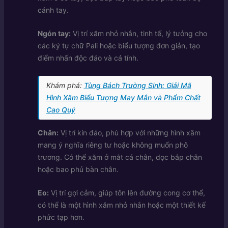
cánh tay.
Ngón tay:
Vị trí xăm nhỏ nhắn, tinh tế, lý tưởng cho
các ký tự chữ Pali hoặc biểu tượng đơn giản, tạo
điểm nhấn độc đáo và cá tính.
Khám phá:
Tùng Bách Trường Sinh: Giải Mã
Hình Xăm Biểu Tượng May Mắn và Phẩm Chất
Cao Quý
Chân:
Vị trí kín đáo, phù hợp với những hình xăm
mang ý nghĩa riêng tư hoặc không muốn phô
trương. Có thể xăm ở mắt cá chân, dọc bắp chân
hoặc bao phủ bàn chân.
Eo:
Vị trí gợi cảm, giúp tôn lên đường cong cơ thể,
có thể là một hình xăm nhỏ nhắn hoặc một thiết kế
phức tạp hơn.