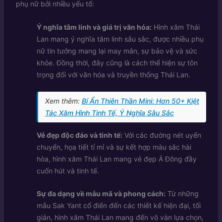
phụ nữ bởi nhiều yếu tố:
Ý nghĩa tâm linh và giá trị văn hóa:
Hình xăm Thái
Lan mang ý nghĩa tâm linh sâu sắc, được nhiều phụ
nữ tin tưởng mang lại may mắn, sự bảo vệ và sức
khỏe. Đồng thời, đây cũng là cách thể hiện sự tôn
trọng đối với văn hóa và truyền thống Thái Lan.
Xem thêm:
Bí Ẩn Thiên Thần Mini: Hơn 50+ Kiệt
Tác Xăm Hình Tinh Tế, Ý Nghĩa Sâu Sắc
Vẻ đẹp độc đáo và tinh tế:
Với các đường nét uyển
chuyển, họa tiết tỉ mỉ và sự kết hợp màu sắc hài
hòa, hình xăm Thái Lan mang vẻ đẹp Á Đông đầy
cuốn hút và tinh tế.
Sự đa dạng về mẫu mã và phong cách:
Từ những
mẫu Sak Yant cổ điển đến các thiết kế hiện đại, tối
giản, hình xăm Thái Lan mang đến vô vàn lựa chọn,