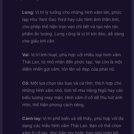
Lưng:
Vị trí lý tưởng cho những hình xăm lớn, phức
tạp như Yant Gao Yord hay các hình ảnh thần linh,
cho phép thể hiện trọn vẹn chi tiết và tạo nên tác
phẩm ấn tượng. Lưng cũng là vị trí kín đáo, dễ dàng
che giấu khi cần.
Vai:
Vị trí linh hoạt, phù hợp với nhiều loại hình xăm
Thái Lan, từ nhỏ nhắn đến phức tạp. Vai còn là một
điểm nhấn gợi cảm, tôn lên vẻ đẹp của phái nữ.
Cổ:
Một lựa chọn táo bạo và cá tính, thích hợp cho
những hình xăm nhỏ, tinh tế như Hàng Ngũ hay các
biểu tượng may mắn. Hình xăm ở cổ dễ thu hút ánh
nhìn, thể hiện phong cách riêng.
Cánh tay:
Vị trí phổ biến và dễ thấy, phù hợp với đa
dạng các mẫu hình xăm Thái Lan. Bạn có thể chọn
xăm ở cổ tay, dọc bắp tay hoặc bao phủ toàn bộ