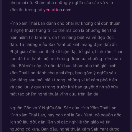
cho phái nữ. Khám phá những ý nghĩa sâu sắc và vị trí
xăm ấn tượng tại
yeutattoo.com
.
Hình xăm Thái Lan dành cho phái nữ không chỉ đơn thuần
là nghệ thuật trang trí cơ thể mà còn là phương tiện thể
hiện niềm tin tâm linh, cá tính riêng biệt và vẻ đẹp độc
đáo. Từ những mẫu Sak Yant cổ kính mang đậm dấu ấn
Phật giáo đến các thiết kế hiện đại, tối giản, hình xăm Thái
Lan đã trở thành một xu hướng được ưa chuộng trên toàn
cầu. Bài viết này sẽ dẫn dắt bạn khám phá thế giới hình
xăm Thái Lan dành cho phái đẹp, bao gồm ý nghĩa sâu
sắc đằng sau mỗi biểu tượng, những vị trí xăm phổ biến
và các lưu ý quan trọng trước khi bạn quyết định sở hữu
một tác phẩm nghệ thuật vĩnh cửu trên làn da.
Nguồn Gốc và Ý Nghĩa Sâu Sắc của Hình Xăm Thái Lan
Hình xăm Thái Lan, hay còn gọi là Sak Yant, có nguồn gốc
lịch sử lâu đời, gắn liền với các nghi lễ tôn giáo và tín
ngưỡng cổ xưa. Ban đầu, nghệ thuật xăm Sak Yant được