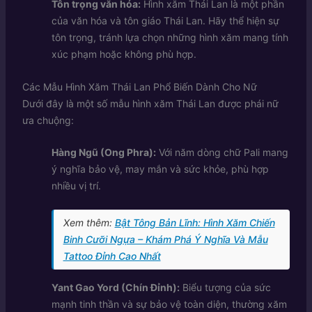
Tôn trọng văn hóa:
Hình xăm Thái Lan là một phần
của văn hóa và tôn giáo Thái Lan. Hãy thể hiện sự
tôn trọng, tránh lựa chọn những hình xăm mang tính
xúc phạm hoặc không phù hợp.
Các Mẫu Hình Xăm Thái Lan Phổ Biến Dành Cho Nữ
Dưới đây là một số mẫu hình xăm Thái Lan được phái nữ
ưa chuộng:
Hàng Ngũ (Ong Phra):
Với năm dòng chữ Pali mang
ý nghĩa bảo vệ, may mắn và sức khỏe, phù hợp
nhiều vị trí.
Xem thêm:
Bật Tông Bản Lĩnh: Hình Xăm Chiến
Binh Cưỡi Ngựa – Khám Phá Ý Nghĩa Và Mẫu
Tattoo Đỉnh Cao Nhất
Yant Gao Yord (Chín Đỉnh):
Biểu tượng của sức
mạnh tinh thần và sự bảo vệ toàn diện, thường xăm