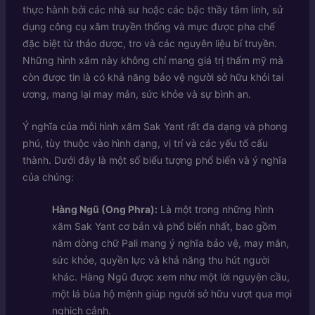
thực hành bởi các nhà sư hoặc các bậc thầy tâm linh, sử
dụng công cụ xăm truyền thống và mực được pha chế
đặc biệt từ thảo dược, tro và các nguyên liệu bí truyền.
Những hình xăm này không chỉ mang giá trị thẩm mỹ mà
còn được tin là có khả năng bảo vệ người sở hữu khỏi tai
ương, mang lại may mắn, sức khỏe và sự bình an.
Ý nghĩa của mỗi hình xăm Sak Yant rất đa dạng và phong
phú, tùy thuộc vào hình dạng, vị trí và các yếu tố cấu
thành. Dưới đây là một số biểu tượng phổ biến và ý nghĩa
của chúng:
Hàng Ngũ (Ong Phra):
Là một trong những hình
xăm Sak Yant cơ bản và phổ biến nhất, bao gồm
năm dòng chữ Pali mang ý nghĩa bảo vệ, may mắn,
sức khỏe, quyền lực và khả năng thu hút người
khác. Hàng Ngũ được xem như một lời nguyện cầu,
một lá bùa hộ mệnh giúp người sở hữu vượt qua mọi
nghịch cảnh.