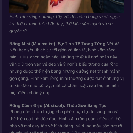
Hình xăm rồng phương Tây với đôi cánh hùng vĩ và ngọn
lửa biểu tượng trên bắp tay, thể hiện sức mạnh và sự
quyến rũ.
Rồng Mini (Minimalist): Sự Tinh Tế Trong Từng Nét Vẽ
Nếu bạn yêu thích sự tối giản và tinh tế, hình xăm rồng
mini là lựa chọn hoàn hảo. Những thiết kế nhỏ nhắn này
vẫn giữ trọn vẹn vẻ đẹp và ý nghĩa biểu tượng của rồng,
nhưng được thể hiện bằng những đường nét thanh mảnh,
gọn gàng. Hình xăm rồng mini thường được đặt ở những vị
trí kín đáo như cổ tay, mắt cá chân hoặc sau tai, tạo nên
một điểm nhấn ý nhị.
Rồng Cách Điệu (Abstract): Thỏa Sức Sáng Tạo
Phong cách trừu tượng cho phép bạn tự do sáng tạo và
thể hiện cá tính độc đáo. Hình xăm rồng cách điệu có thể
phá vỡ mọi quy tắc về hình dáng, sử dụng màu sắc rực rỡ
và các yếu tố phi truyền thống. Điều quan trọng nhất là