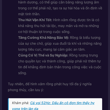
hành dương, có thể giúp cân bằng năng lượng âm
trong cơ thể phái nữ, tạo ra sự hài hòa và ổn định về
mặt tinh thần.
Thu Hút Vận Khí Tốt:
Hình xăm rồng được tin là có
khả năng thu hút tài lộc, may mắn và mở ra những
cơ hội thuận lợi trong cuộc sống.
Tăng Cường Khả Năng Bảo Vệ:
Rồng là biểu tượng
của sự che chở, giúp xua đuổi tà khí và những năng
lượng tiêu cực, mang lại cảm giác an tâm.
Củng Cố Vị Thế và Sự Nghiệp:
Rồng tượng trưng
cho quyền lực và thành công, giúp phái nữ thêm tự
tin để khẳng định bản thân trong công việc và cuộc
sống.
Tuy nhiên, để hình xăm rồng phát huy tối đa ý nghĩa
phong thủy, cần lưu ý:
Khám phá:
Cá voi 52Hz: Dấu ấn cô đơn tìm thấy hy
vọng trên làn da