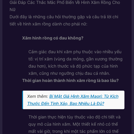
Giải Đáp Các Thắc Mắc Phổ Biến Về Hình Xăm Rồng Cho
Nữ
Dưới đây là những câu hỏi thường gặp và câu trả lời chi
tiết về hình xăm rồng dành cho phái nữ:
Xăm hình rồng có đau không?
Cảm giác đau khi xăm phụ thuộc vào nhiều yếu
tố: vị trí xăm (vùng da mỏng, gần xương thường
đau hơn), kích thước và độ phức tạp của hình
xăm, cũng như ngưỡng chịu đau cá nhân.
Thời gian hoàn thành hình xăm rồng là bao lâu?
Xem thêm:
Bí Mật Giá Hình Xăm Maori: Từ Kích
Thước Đến Tinh Xảo, Bao Nhiêu Là Đủ?
Thời gian thực hiện tùy thuộc vào độ chi tiết và
quy mô của hình xăm. Một thiết kế nhỏ có thể
mất vài giờ, trong khi một tác phẩm lớn có thể