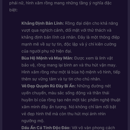
phái nữ, hình xăm rồng mang những tầng ý nghĩa đặc
biệt:
Khẳng Định Bản Lĩnh:
Rồng đại diện cho khả năng
vượt qua nghịch cảnh, đối mặt với thử thách và
khẳng định bản lĩnh cá nhân. Đây là một thông điệp
mạnh mẽ về sự tự tin, độc lập và ý chí kiên cường
của người phụ nữ hiện đại.
Bùa Hộ Mệnh và May Mắn:
Được xem là linh vật
bảo vệ, rồng mang lại bình an và thu hút vận may.
Hình xăm rồng như một lá bùa hộ mệnh vô hình, tiếp
thêm sự vững tâm và tự tin cho chủ nhân.
Vẻ Đẹp Quyến Rũ Đầy Bí Ẩn:
Những đường nét
uyển chuyển, màu sắc sống động và thần thái
huyền bí của rồng tạo nên một tác phẩm nghệ thuật
xăm mình đầy ấn tượng. Nó không chỉ làm nổi bật
vẻ đẹp hình thể mà còn thu hút mọi ánh nhìn
ngưỡng mộ.
Dấu Ấn Cá Tính Độc Đáo:
Với vô vàn phong cách