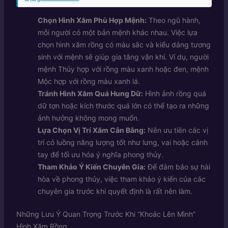
Chọn Hình Xăm Phù Hợp Mệnh:
Theo ngũ hành,
mỗi người có một bản mệnh khác nhau. Việc lựa
chọn hình xăm rồng có màu sắc và kiểu dáng tương
sinh với mệnh sẽ giúp gia tăng vận khí. Ví dụ, người
mệnh Thủy hợp với rồng màu xanh hoặc đen, mệnh
Mộc hợp với rồng màu xanh lá.
Tránh Hình Xăm Quá Hung Dữ:
Hình ảnh rồng quá
dữ tợn hoặc kích thước quá lớn có thể tạo ra những
ảnh hưởng không mong muốn.
Lựa Chọn Vị Trí Xăm Cân Bằng:
Nên ưu tiên các vị
trí có luồng năng lượng tốt như lưng, vai hoặc cánh
tay để tối ưu hóa ý nghĩa phong thủy.
Tham Khảo Ý Kiến Chuyên Gia:
Để đảm bảo sự hài
hòa về phong thủy, việc tham khảo ý kiến của các
chuyên gia trước khi quyết định là rất nên làm.
Những Lưu Ý Quan Trọng Trước Khi “Khoác Lên Mình”
Hình Xăm Rồng