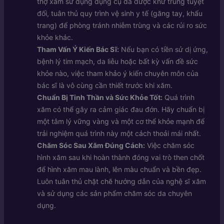
thợ xăm sử dụng dụng cụ đã được khử trùng tuyệt
đối, tuân thủ quy trình vệ sinh y tế (găng tay, khẩu
trang) để phòng tránh nhiễm trùng và các rủi ro sức
khỏe khác.
Tham Vấn Ý Kiến Bác Sĩ:
Nếu bạn có tiền sử dị ứng,
bệnh lý tim mạch, da liễu hoặc bất kỳ vấn đề sức
khỏe nào, việc tham khảo ý kiến chuyên môn của
bác sĩ là vô cùng cần thiết trước khi xăm.
Chuẩn Bị Tinh Thần và Sức Khỏe Tốt:
Quá trình
xăm có thể gây ra cảm giác đau đớn. Hãy chuẩn bị
một tâm lý vững vàng và một cơ thể khỏe mạnh để
trải nghiệm quá trình này một cách thoải mái nhất.
Chăm Sóc Sau Xăm Đúng Cách:
Việc chăm sóc
hình xăm sau khi hoàn thành đóng vai trò then chốt
để hình xăm mau lành, lên màu chuẩn và bền đẹp.
Luôn tuân thủ chặt chẽ hướng dẫn của nghệ sĩ xăm
và sử dụng các sản phẩm chăm sóc da chuyên
dụng.