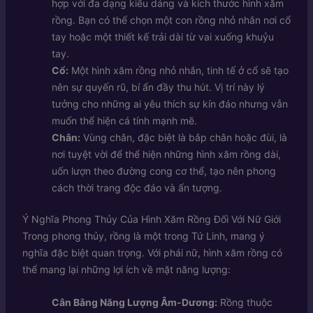
hợp với đa dạng kiểu dáng và kích thước hình xăm
rồng. Bạn có thể chọn một con rồng nhỏ nhắn nơi cổ
tay hoặc một thiết kế trải dài từ vai xuống khuỷu
tay.
Cổ:
Một hình xăm rồng nhỏ nhắn, tinh tế ở cổ sẽ tạo
nên sự quyến rũ, bí ẩn đầy thu hút. Vị trí này lý
tưởng cho những ai yêu thích sự kín đáo nhưng vẫn
muốn thể hiện cá tính mạnh mẽ.
Chân:
Vùng chân, đặc biệt là bắp chân hoặc đùi, là
nơi tuyệt vời để thể hiện những hình xăm rồng dài,
uốn lượn theo đường cong cơ thể, tạo nên phong
cách thời trang độc đáo và ấn tượng.
Ý Nghĩa Phong Thủy Của Hình Xăm Rồng Đối Với Nữ Giới
Trong phong thủy, rồng là một trong Tứ Linh, mang ý
nghĩa đặc biệt quan trọng. Với phái nữ, hình xăm rồng có
thể mang lại những lợi ích về mặt năng lượng:
Cân Bằng Năng Lượng Âm-Dương:
Rồng thuộc