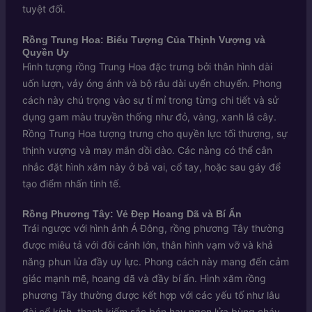
tuyệt đối.
Rồng Trung Hoa: Biểu Tượng Của Thịnh Vượng và
Quyền Uy
Hình tượng rồng Trung Hoa đặc trưng bởi thân hình dài
uốn lượn, vảy óng ánh và bộ râu dài uyển chuyển. Phong
cách này chú trọng vào sự tỉ mỉ trong từng chi tiết và sử
dụng gam màu truyền thống như đỏ, vàng, xanh lá cây.
Rồng Trung Hoa tượng trưng cho quyền lực tối thượng, sự
thịnh vượng và may mắn dồi dào. Các nàng có thể cân
nhắc đặt hình xăm này ở bả vai, cổ tay, hoặc sau gáy để
tạo điểm nhấn tinh tế.
Rồng Phương Tây: Vẻ Đẹp Hoang Dã và Bí Ẩn
Trái ngược với hình ảnh Á Đông, rồng phương Tây thường
được miêu tả với đôi cánh lớn, thân hình vạm vỡ và khả
năng phun lửa đầy uy lực. Phong cách này mang đến cảm
giác mạnh mẽ, hoang dã và đầy bí ẩn. Hình xăm rồng
phương Tây thường được kết hợp với các yếu tố như lâu
đài cổ kính, thanh kiếm sắc bén hay ngọn lửa bùng cháy,