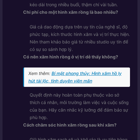
kéo dài trong nhiều buổi, thậm chí vài tuần.
Chi phí cho một hình xăm rồng là bao nhiêu?
Giá cả dao động dựa trên uy tín của nghệ sĩ, độ
phức tạp, kích thước hình xăm và vị trí thực hiện.
Nên tham khảo báo giá từ nhiều studio uy tín để
có sự so sánh hợp lý.
Có nên xăm hình rồng ở vị trí dễ thấy không?
Xem thêm:
Bí mật phong thủy: Hình xăm hồ ly
hút tài lộc, tình duyên viên mãn
Quyết định này hoàn toàn phụ thuộc vào sở
thích cá nhân, môi trường làm việc và cuộc sống
của bạn. Hãy cân nhắc kỹ lưỡng để đảm bảo sự
phù hợp.
Cách chăm sóc hình xăm rồng sau khi xăm?
Giữ hình xăm sạch sẽ và khô ráo là ưu tiên hàng