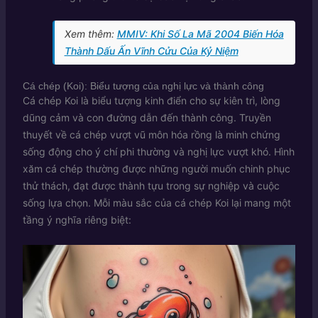
Xem thêm:
MMIV: Khi Số La Mã 2004 Biến Hóa
Thành Dấu Ấn Vĩnh Cửu Của Kỷ Niệm
Cá chép (Koi): Biểu tượng của nghị lực và thành công
Cá chép Koi là biểu tượng kinh điển cho sự kiên trì, lòng
dũng cảm và con đường dẫn đến thành công. Truyền
thuyết về cá chép vượt vũ môn hóa rồng là minh chứng
sống động cho ý chí phi thường và nghị lực vượt khó. Hình
xăm cá chép thường được những người muốn chinh phục
thử thách, đạt được thành tựu trong sự nghiệp và cuộc
sống lựa chọn. Mỗi màu sắc của cá chép Koi lại mang một
tầng ý nghĩa riêng biệt: