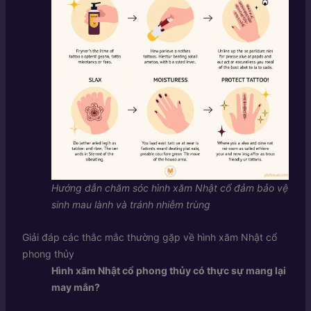
Hướng dẫn chăm sóc hình xăm Nhật cổ đảm bảo vệ
sinh mau lành và tránh nhiễm trùng
Giải đáp các thắc mắc thường gặp về hình xăm Nhật cổ
phong thủy
Hình xăm Nhật cổ phong thủy có thực sự mang lại
may mắn?