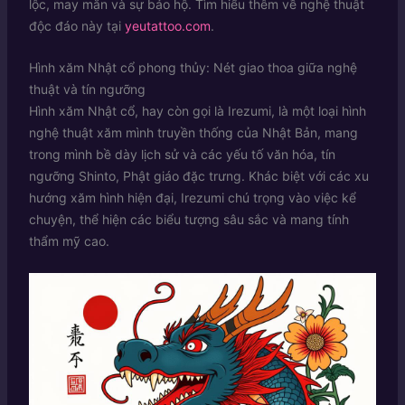
lộc, may mắn và sự bảo hộ. Tìm hiểu thêm về nghệ thuật
độc đáo này tại
yeutattoo.com
.
Hình xăm Nhật cổ phong thủy: Nét giao thoa giữa nghệ
thuật và tín ngưỡng
Hình xăm Nhật cổ, hay còn gọi là Irezumi, là một loại hình
nghệ thuật xăm mình truyền thống của Nhật Bản, mang
trong mình bề dày lịch sử và các yếu tố văn hóa, tín
ngưỡng Shinto, Phật giáo đặc trưng. Khác biệt với các xu
hướng xăm hình hiện đại, Irezumi chú trọng vào việc kể
chuyện, thể hiện các biểu tượng sâu sắc và mang tính
thẩm mỹ cao.