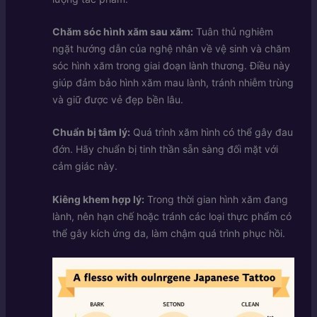
Chăm sóc hình xăm sau xăm:
Tuân thủ nghiêm
ngặt hướng dẫn của nghệ nhân về vệ sinh và chăm
sóc hình xăm trong giai đoạn lành thương. Điều này
giúp đảm bảo hình xăm mau lành, tránh nhiễm trùng
và giữ được vẻ đẹp bền lâu.
Chuẩn bị tâm lý:
Quá trình xăm hình có thể gây đau
đớn. Hãy chuẩn bị tinh thần sẵn sàng đối mặt với
cảm giác này.
Kiêng khem hợp lý:
Trong thời gian hình xăm đang
lành, nên hạn chế hoặc tránh các loại thực phẩm có
thể gây kích ứng da, làm chậm quá trình phục hồi.