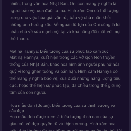
nhiên, trong văn hóa Nhật Bản, Oni còn mang ý nghĩa là
người bảo vệ, xua đuổi tà ma. Hình xăm Oni có thể tượng
trưng cho việc hóa giải vận rủi, bảo vệ chủ nhân khỏi
những ảnh hưởng xấu. Vẻ ngoài dữ tợn của Oni cũng là lời
nhắc nhở về sức mạnh nội tại và khả năng đối mặt với mọi
thử thách.
Mặt nạ Hannya: Biểu tượng của sự phức tạp cảm xúc
Mặt nạ Hannya, xuất hiện trong các vở kịch Noh truyền
thống của Nhật Bản, khắc họa hình ảnh người phụ nữ hóa
quỷ vì lòng ghen tuông và oán hận. Hình xăm Hannya có
thể mang ý nghĩa bảo vệ, xua đuổi những năng lượng tiêu
cực, hoặc thể hiện sự phức tạp, đa chiều trong thế giới nội
tâm của con người.
Hoa mẫu đơn (Botan): Biểu tượng của sự thịnh vượng và
sắc đẹp
Hoa mẫu đơn được xem là biểu tượng đỉnh cao của sự
giàu có, vẻ đẹp quyến rũ và thịnh vượng. Hình xăm hoa
mẫu đơn thường được những người mong muốn thu hút tài