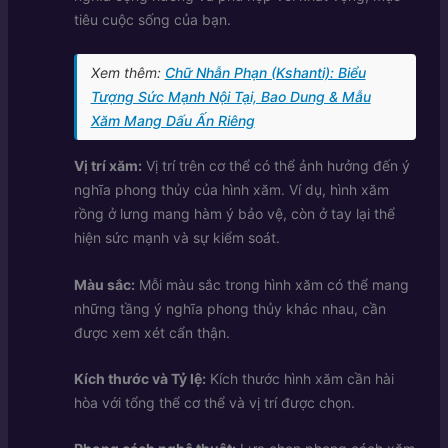
tiêu cuộc sống của bạn.
Xem thêm:
Chữ Nhẫn Phạn (Kshanti): Biểu
Tượng Sức Mạnh Nội Tại, Bao Dung & Mẫu
Xăm Mang Dấu Ấn Riêng
Vị trí xăm:
Vị trí trên cơ thể có thể ảnh hưởng đến ý
nghĩa phong thủy của hình xăm. Ví dụ, hình xăm
rồng ở lưng mang hàm ý bảo vệ, còn ở tay lại thể
hiện sức mạnh và sự kiểm soát.
Màu sắc:
Mỗi màu sắc trong hình xăm có thể mang
những tầng ý nghĩa phong thủy khác nhau, cần
được xem xét cẩn thận.
Kích thước và Tỷ lệ:
Kích thước hình xăm cần hài
hòa với tổng thể cơ thể và vị trí được chọn.