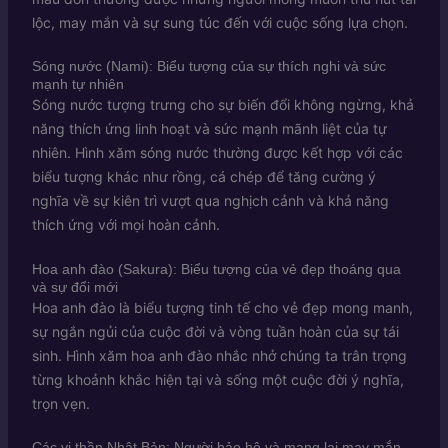
lộc, may mắn và sự sung túc đến với cuộc sống lựa chọn.
Sóng nước (Nami): Biểu tượng của sự thích nghi và sức
mạnh tự nhiên
Sóng nước tượng trưng cho sự biến đổi không ngừng, khả
năng thích ứng linh hoạt và sức mạnh mãnh liệt của tự
nhiên. Hình xăm sóng nước thường được kết hợp với các
biểu tượng khác như rồng, cá chép để tăng cường ý
nghĩa về sự kiên trì vượt qua nghịch cảnh và khả năng
thích ứng với mọi hoàn cảnh.
Hoa anh đào (Sakura): Biểu tượng của vẻ đẹp thoáng qua
và sự đổi mới
Hoa anh đào là biểu tượng tinh tế cho vẻ đẹp mong manh,
sự ngắn ngủi của cuộc đời và vòng tuần hoàn của sự tái
sinh. Hình xăm hoa anh đào nhắc nhở chúng ta trân trọng
từng khoảnh khắc hiện tại và sống một cuộc đời ý nghĩa,
trọn vẹn.
Các vị thần Nhật Bản: Người bảo hộ và mang lại may mắn