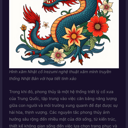
Hình xăm Nhật cổ Irezumi nghệ thuật xăm mình truyền
thống Nhật Bản với họa tiết tinh xảo
Trong khi đó, phong thủy là một hệ thống triết lý cổ xưa
của Trung Quốc, tập trung vào việc cân bằng năng lượng
giữa con người và môi trường xung quanh để đạt được sự
hài hòa, thịnh vượng. Các nguyên tắc phong thủy ảnh
hưởng sâu rộng đến nhiều mặt của đời sống, từ kiến trúc,
thiết kế không gian sống đến việc lựa chọn trang phục và