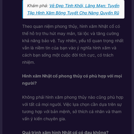
Khám phá:
Vẻ Đẹp Tinh Khôi, Lãng Mạn: Tuyển
Tập Hình Xăm Bông Tuyết Cho Nàng Quyến Rũ
Theo quan niệm phong thủy, hình xăm Nhật cổ có
thể hỗ trợ thu hút may mắn, tài lộc và tăng cường
khả năng bảo vệ. Tuy nhiên, yếu tố quan trọng nhất
vẫn là niềm tin của bạn vào ý nghĩa hình xăm và
cách bạn sống một cuộc đời tích cực, có trách
nhiệm.
Hình xăm Nhật cổ phong thủy có phù hợp với mọi
người?
Không phải hình xăm phong thủy nào cũng phù hợp
với tất cả mọi người. Việc lựa chọn cần dựa trên sự
tương hợp với bản mệnh, sở thích cá nhân và tham
vấn ý kiến chuyên gia.
Quá trình xăm hình Nhật cổ có đau không?