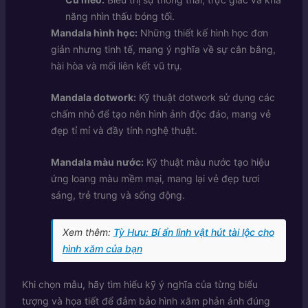
năng nhìn thấu bóng tối.
Mandala hình học:
Những thiết kế hình học đơn
giản nhưng tinh tế, mang ý nghĩa về sự cân bằng,
hài hòa và mối liên kết vũ trụ.
Mandala dotwork:
Kỹ thuật dotwork sử dụng các
chấm nhỏ để tạo nên hình ảnh độc đáo, mang vẻ
đẹp tỉ mỉ và đầy tính nghệ thuật.
Mandala màu nước:
Kỹ thuật màu nước tạo hiệu
ứng loang màu mềm mại, mang lại vẻ đẹp tươi
sáng, trẻ trung và sống động.
Xem thêm:
Tỳ Hưu: Bí ẩn linh vật hút tài lộc cho
hình xăm của bạn
Khi chọn mẫu, hãy tìm hiểu kỹ ý nghĩa của từng biểu
tượng và họa tiết để đảm bảo hình xăm phản ánh đúng