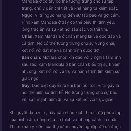
Mandala ở cổ tay có thể tượng trưng cho sự tập
trung, chú ý đến chi tiết và khả năng tự kiểm soát.
Ngực:
Vị trí ngực mang đến sự táo bạo và gợi cảm.
Hình xăm Mandala ở đây có thể biểu thị tình yêu,
lòng trắc ẩn và sự kết nối sâu sắc với trái tim.
Chân:
Xăm Mandala ở chân mang lại vẻ độc đáo và
cá tính. Nó có thể tượng trưng cho sự vững chãi,
kết nối với đất mẹ và hành trình cuộc đời.
Bàn chân:
Một lựa chọn kín đáo với ý nghĩa tâm linh
sâu sắc, xăm Mandala ở bàn chân biểu thị sự khiêm
nhường, kết nối với vũ trụ và hành trình tìm kiếm sự
giác ngộ.
Gáy:
Đặc biệt quyến rũ khi bạn búi tóc, vị trí gáy là
nơi thể hiện sự tinh tế. Nó tượng trưng cho sự bảo
vệ, sức mạnh tiềm ẩn và sự kết nối với trực giác.
Khi quyết định vị trí, hãy cân nhắc kích thước, độ phức tạp
của hình xăm, cũng như sở thích và phong cách cá nhân.
Tham khảo ý kiến của thợ xăm chuyên nghiệp để có được