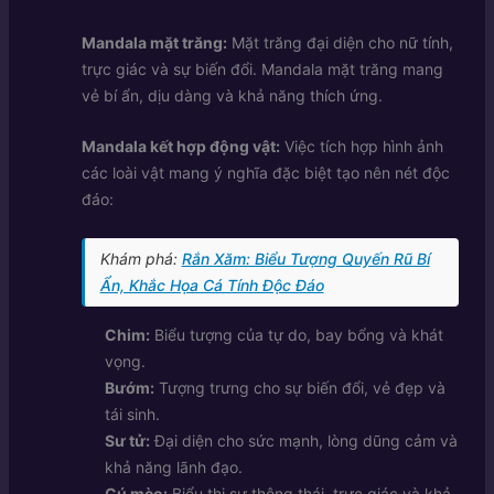
Mandala mặt trăng:
Mặt trăng đại diện cho nữ tính,
trực giác và sự biến đổi. Mandala mặt trăng mang
vẻ bí ẩn, dịu dàng và khả năng thích ứng.
Mandala kết hợp động vật:
Việc tích hợp hình ảnh
các loài vật mang ý nghĩa đặc biệt tạo nên nét độc
đáo:
Khám phá:
Rắn Xăm: Biểu Tượng Quyến Rũ Bí
Ẩn, Khắc Họa Cá Tính Độc Đáo
Chim:
Biểu tượng của tự do, bay bổng và khát
vọng.
Bướm:
Tượng trưng cho sự biến đổi, vẻ đẹp và
tái sinh.
Sư tử:
Đại diện cho sức mạnh, lòng dũng cảm và
khả năng lãnh đạo.
Cú mèo:
Biểu thị sự thông thái, trực giác và khả