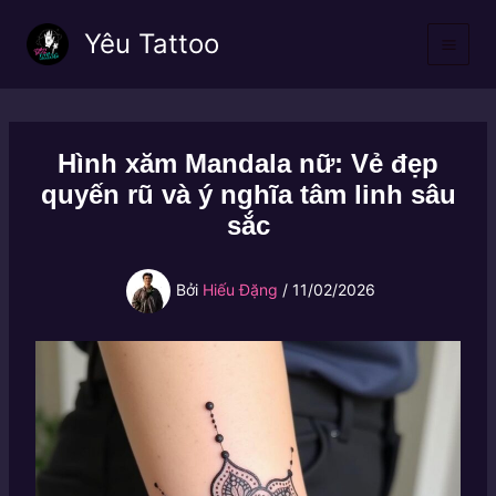
Nhảy
Yêu Tattoo
tới
nội
dung
Hình xăm Mandala nữ: Vẻ đẹp
quyến rũ và ý nghĩa tâm linh sâu
sắc
Bởi
Hiếu Đặng
/
11/02/2026