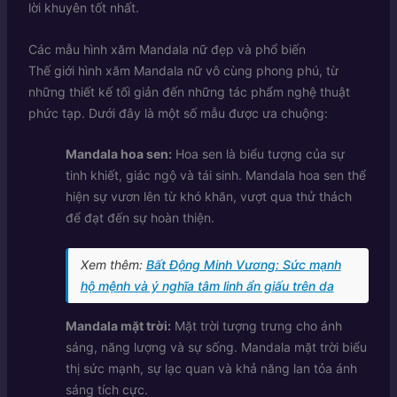
lời khuyên tốt nhất.
Các mẫu hình xăm Mandala nữ đẹp và phổ biến
Thế giới hình xăm Mandala nữ vô cùng phong phú, từ
những thiết kế tối giản đến những tác phẩm nghệ thuật
phức tạp. Dưới đây là một số mẫu được ưa chuộng:
Mandala hoa sen:
Hoa sen là biểu tượng của sự
tinh khiết, giác ngộ và tái sinh. Mandala hoa sen thể
hiện sự vươn lên từ khó khăn, vượt qua thử thách
để đạt đến sự hoàn thiện.
Xem thêm:
Bất Động Minh Vương: Sức mạnh
hộ mệnh và ý nghĩa tâm linh ẩn giấu trên da
Mandala mặt trời:
Mặt trời tượng trưng cho ánh
sáng, năng lượng và sự sống. Mandala mặt trời biểu
thị sức mạnh, sự lạc quan và khả năng lan tỏa ánh
sáng tích cực.