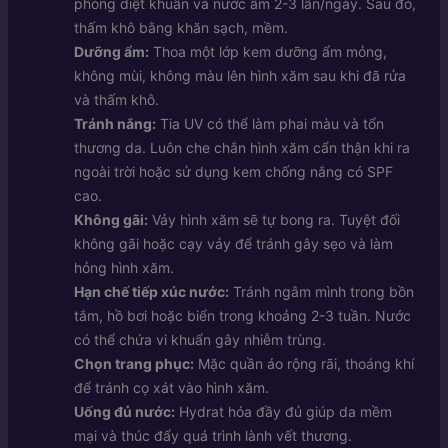
phòng diệt khuẩn và nước ấm 2-3 lần/ngày. Sau đó,
thấm khô bằng khăn sạch, mềm.
Dưỡng ẩm:
Thoa một lớp kem dưỡng ẩm mỏng,
không mùi, không màu lên hình xăm sau khi đã rửa
và thấm khô.
Tránh nắng:
Tia UV có thể làm phai màu và tổn
thương da. Luôn che chắn hình xăm cẩn thận khi ra
ngoài trời hoặc sử dụng kem chống nắng có SPF
cao.
Không gãi:
Vảy hình xăm sẽ tự bong ra. Tuyệt đối
không gãi hoặc cạy vảy để tránh gây sẹo và làm
hỏng hình xăm.
Hạn chế tiếp xúc nước:
Tránh ngâm mình trong bồn
tắm, hồ bơi hoặc biển trong khoảng 2-3 tuần. Nước
có thể chứa vi khuẩn gây nhiễm trùng.
Chọn trang phục:
Mặc quần áo rộng rãi, thoáng khí
để tránh cọ xát vào hình xăm.
Uống đủ nước:
Hydrat hóa đầy đủ giúp da mềm
mại và thúc đẩy quá trình lành vết thương.