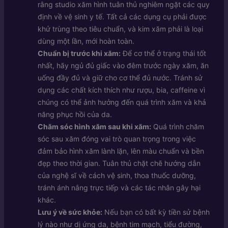
rằng studio xăm hình tuân thủ nghiêm ngặt các quy
định về vệ sinh y tế. Tất cả các dụng cụ phải được
khử trùng theo tiêu chuẩn, và kim xăm phải là loại
dùng một lần, mới hoàn toàn.
Chuẩn bị trước khi xăm:
Để cơ thể ở trạng thái tốt
nhất, hãy ngủ đủ giấc vào đêm trước ngày xăm, ăn
uống đầy đủ và giữ cho cơ thể đủ nước. Tránh sử
dụng các chất kích thích như rượu, bia, caffeine vì
chúng có thể ảnh hưởng đến quá trình xăm và khả
năng phục hồi của da.
Chăm sóc hình xăm sau khi xăm:
Quá trình chăm
sóc sau xăm đóng vai trò quan trọng trong việc
đảm bảo hình xăm lành lặn, lên màu chuẩn và bền
đẹp theo thời gian. Tuân thủ chặt chẽ hướng dẫn
của nghệ sĩ về cách vệ sinh, thoa thuốc dưỡng,
tránh ánh nắng trực tiếp và các tác nhân gây hại
khác.
Lưu ý về sức khỏe:
Nếu bạn có bất kỳ tiền sử bệnh
lý nào như dị ứng da, bệnh tim mạch, tiểu đường,