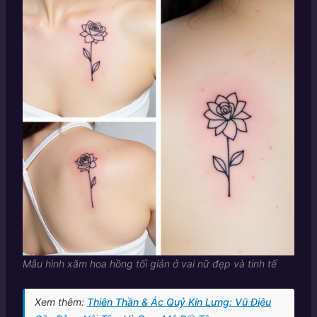
Mẫu hình xăm hoa hồng tối giản ở vai nữ đẹp và tinh tế
Xem thêm:
Thiên Thần & Ác Quỷ Kín Lưng: Vũ Điệu