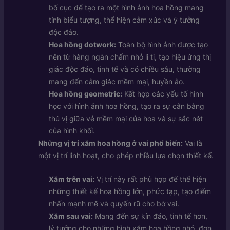
bố cục để tạo ra một hình ảnh hoa hồng mang
tính biểu tượng, thể hiện cảm xúc và ý tưởng
độc đáo.
Hoa hồng dotwork:
Toàn bộ hình ảnh được tạo
nên từ hàng ngàn chấm nhỏ li ti, tạo hiệu ứng thị
giác độc đáo, tinh tế và có chiều sâu, thường
mang đến cảm giác mềm mại, huyền ảo.
Hoa hồng geometric:
Kết hợp các yếu tố hình
học với hình ảnh hoa hồng, tạo ra sự cân bằng
thú vị giữa vẻ mềm mại của hoa và sự sắc nét
của hình khối.
Những vị trí xăm hoa hồng ở vai phổ biến:
Vai là
một vị trí linh hoạt, cho phép nhiều lựa chọn thiết kế.
Xăm trên vai:
Vị trí này rất phù hợp để thể hiện
những thiết kế hoa hồng lớn, phức tạp, tạo điểm
nhấn mạnh mẽ và quyến rũ cho bờ vai.
Xăm sau vai:
Mang đến sự kín đáo, tinh tế hơn,
lý tưởng cho những hình xăm hoa hồng nhỏ, đơn