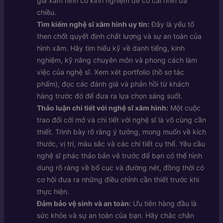
gia xăm hình có kinh nghiệm để có cái nhìn đa
chiều.
Tìm kiếm nghệ sĩ xăm hình uy tín:
Đây là yếu tố
then chốt quyết định chất lượng và sự an toàn của
hình xăm. Hãy tìm hiểu kỹ về danh tiếng, kinh
nghiệm, kỹ năng chuyên môn và phong cách làm
việc của nghệ sĩ. Xem xét portfolio (hồ sơ tác
phẩm), đọc các đánh giá và phản hồi từ khách
hàng trước đó để đưa ra lựa chọn sáng suốt.
Thảo luận chi tiết với nghệ sĩ xăm hình:
Một cuộc
trao đổi cởi mở và chi tiết với nghệ sĩ là vô cùng cần
thiết. Trình bày rõ ràng ý tưởng, mong muốn về kích
thước, vị trí, màu sắc và các chi tiết cụ thể. Yêu cầu
nghệ sĩ phác thảo bản vẽ trước để bạn có thể hình
dung rõ ràng về bố cục và đường nét, đồng thời có
cơ hội đưa ra những điều chỉnh cần thiết trước khi
thực hiện.
Đảm bảo vệ sinh và an toàn:
Ưu tiên hàng đầu là
sức khỏe và sự an toàn của bạn. Hãy chắc chắn