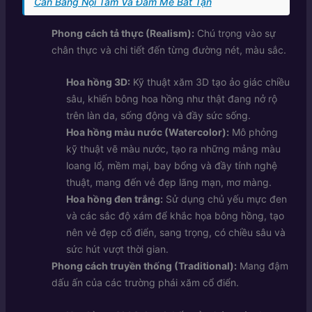
Cân Bằng Nội Tâm Và Đam Mê Bất Tận
Phong cách tả thực (Realism):
Chú trọng vào sự
chân thực và chi tiết đến từng đường nét, màu sắc.
Hoa hồng 3D:
Kỹ thuật xăm 3D tạo ảo giác chiều
sâu, khiến bông hoa hồng như thật đang nở rộ
trên làn da, sống động và đầy sức sống.
Hoa hồng màu nước (Watercolor):
Mô phỏng
kỹ thuật vẽ màu nước, tạo ra những mảng màu
loang lổ, mềm mại, bay bổng và đầy tính nghệ
thuật, mang đến vẻ đẹp lãng mạn, mơ màng.
Hoa hồng đen trắng:
Sử dụng chủ yếu mực đen
và các sắc độ xám để khắc họa bông hồng, tạo
nên vẻ đẹp cổ điển, sang trọng, có chiều sâu và
sức hút vượt thời gian.
Phong cách truyền thống (Traditional):
Mang đậm
dấu ấn của các trường phái xăm cổ điển.