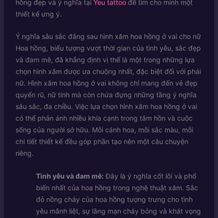
hồng đẹp và ý nghĩa tại
Yeu tattoo
để tìm cho mình một
thiết kế ưng ý.
Ý nghĩa sâu sắc đằng sau hình xăm hoa hồng ở vai cho nữ
Hoa hồng, biểu tượng vượt thời gian của tình yêu, sắc đẹp
và đam mê, đã khẳng định vị thế là một trong những lựa
chọn hình xăm được ưa chuộng nhất, đặc biệt đối với phái
nữ. Hình xăm hoa hồng ở vai không chỉ mang đến vẻ đẹp
quyến rũ, nữ tính mà còn chứa đựng những tầng ý nghĩa
sâu sắc, đa chiều. Việc lựa chọn hình xăm hoa hồng ở vai
có thể phản ánh nhiều khía cạnh trong tâm hồn và cuộc
sống của người sở hữu. Mỗi cánh hoa, mỗi sắc màu, mỗi
chi tiết thiết kế đều góp phần tạo nên một câu chuyện
riêng.
Tình yêu và đam mê:
Đây là ý nghĩa cốt lõi và phổ
biến nhất của hoa hồng trong nghệ thuật xăm. Sắc
đỏ nồng cháy của hoa hồng tượng trưng cho tình
yêu mãnh liệt, sự lãng mạn cháy bỏng và khát vọng