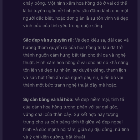
cháy bỏng. Một hình xăm hoa hồng đỏ ở vai có thể
là lời tuyên ngôn về tình yêu sâu đậm dành cho một
người đặc biệt, hoặc đơn giản là sự tôn vinh vẻ đẹp
vĩnh cửu của tình yêu trong cuộc sống.
Sắc đẹp và sự quyến rũ:
Vẻ đẹp kiêu sa, đài các và
hương thơm quyến rũ của hoa hồng từ lâu đã trở
thành nguồn cảm hứng bất tận cho thi ca và nghệ
thuật. Hình xăm hoa hồng ở vai cho nữ có khả năng
tôn lên vẻ đẹp tự nhiên, sự duyên dáng, thanh lịch
và sức hút tiềm ẩn của người phụ nữ, biến bờ vai
thành một bức tranh nghệ thuật đầy mê hoặc.
Sự cân bằng và hài hòa:
Vẻ đẹp mềm mại, tinh tế
của cánh hoa hồng tương phản với sự gai góc,
vững chãi của thân cây. Sự kết hợp này tượng
trưng cho sự cân bằng tinh tế giữa vẻ đẹp ngoại
hình và sức mạnh nội tâm, giữa sự dịu dàng, nữ tính
và ý chí kiên cường, bất khuất.