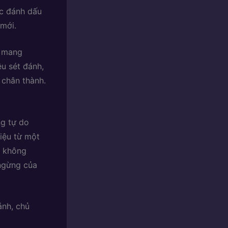
ặc đánh dấu
 mới.
g mang
êu sét đánh,
 chân thành.
g tự do
diệu từ một
n không
 ngừng của
nh, chủ