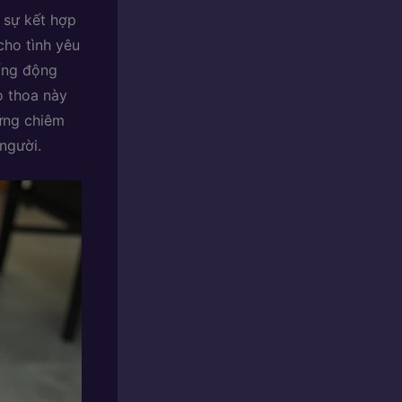
 sự kết hợp
cho tình yêu
ống động
o thoa này
ững chiêm
người.