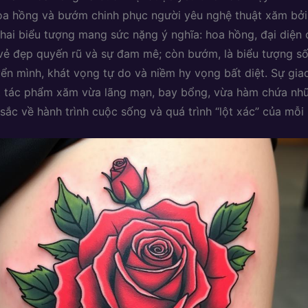
a hồng và bướm chinh phục người yêu nghệ thuật xăm bởi
a hai biểu tượng mang sức nặng ý nghĩa: hoa hồng, đại diện 
vẻ đẹp quyến rũ và sự đam mê; còn bướm, là biểu tượng s
ển mình, khát vọng tự do và niềm hy vọng bất diệt. Sự gia
t tác phẩm xăm vừa lãng mạn, bay bổng, vừa hàm chứa nh
sắc về hành trình cuộc sống và quá trình “lột xác” của mỗi 