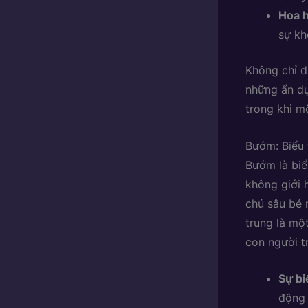
Hoa 
sự kh
Không chỉ d
những ẩn dụ
trong khi m
Bướm: Biểu 
Bướm là bi
không giới 
chú sâu bé 
trung là mộ
con người t
Sự bi
động 