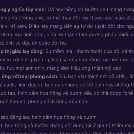
ng ý nghĩa tùy biến:
Cả hoa hồng và bướm đều mang trong
 ý nghĩa phong phú, có thể thay đổi tùy thuộc vào màu sắc
và vị trí xăm. Điều này mang đến sự tự do tuyệt đối cho ng
 nhân hóa hình xăm, biến nó thành tấm gương phản chiếu 
cá tính và dấu ấn cuộc đời họ.
p thị giác lay động:
Sự mềm mại, thanh thoát của đôi cánh
uyện với nét quyến rũ, kiêu sa của hoa hồng tạo nên một t
thu hút mọi ánh nhìn, mang đến hiệu ứng thẩm mỹ cao.
 ứng với mọi phong cách:
Dù bạn yêu thích nét cổ điển, l
á cách, hiện đại; dù bạn ưa chuộng sự tối giản hay những t
hức tạp, hình xăm hoa hồng và bướm đều có thể được “chế 
oàn hảo với phong cách riêng của bạn.
u sắc đằng sau hình xăm hoa hồng và bướm
m hoa hồng và bướm không chỉ dừng lại ở giá trị thẩm mỹ
tầng ý nghĩa sâu sắc, lay động tâm hồn. Việc thấu hiểu nhữ