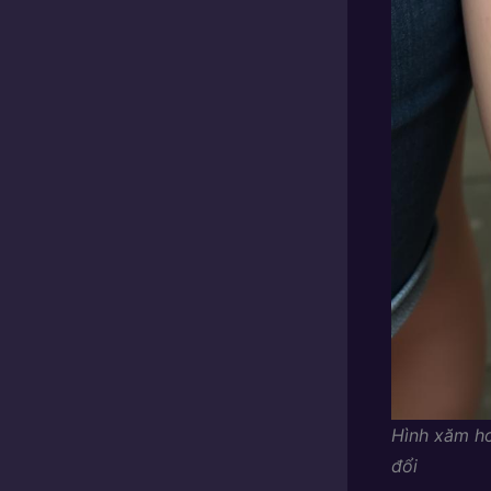
Hình xăm ho
đổi