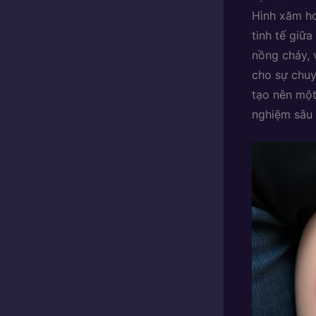
Hình xăm ho
tinh tế giữ
nồng cháy, 
cho sự chuy
tạo nên mộ
nghiệm sâu 