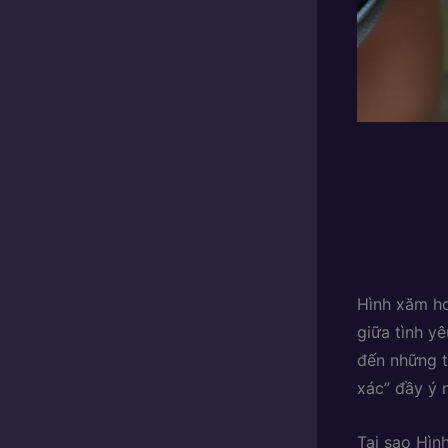
Hình xăm ho
giữa tình y
đến những t
xác” đầy ý 
Tại sao Hìn