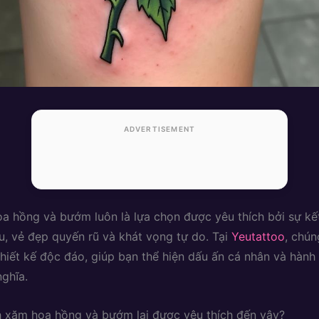
ADVERTISEMENT
a hồng và bướm luôn là lựa chọn được yêu thích bởi sự kết
êu, vẻ đẹp quyến rũ và khát vọng tự do. Tại
Yeutattoo
, chún
hiết kế độc đáo, giúp bạn thể hiện dấu ấn cá nhân và hành t
nghĩa.
h xăm hoa hồng và bướm lại được yêu thích đến vậy?