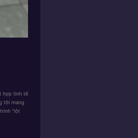
 hợp tinh tế
g tôi mang
rình “lột