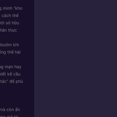
 mình “kho
, cách thể
ười sở hữu
chân thực
 bướm khi
ổng thể hài
ãng mạn hay
hiết kế cầu
tác” để phù
 mà còn ẩn
ng giá trị