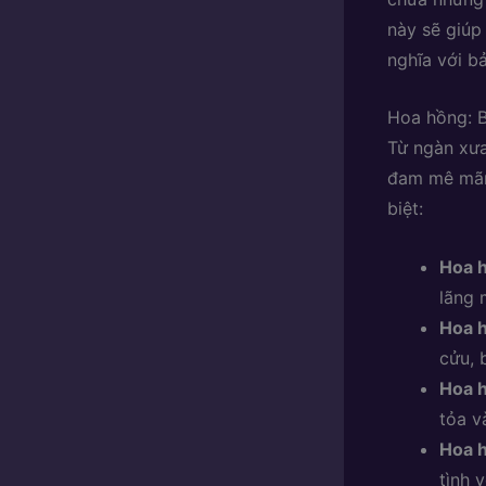
này sẽ giúp
nghĩa với bả
Hoa hồng: B
Từ ngàn xưa
đam mê mãnh
biệt:
Hoa 
lãng 
Hoa h
cửu, 
Hoa 
tỏa v
Hoa 
tình 