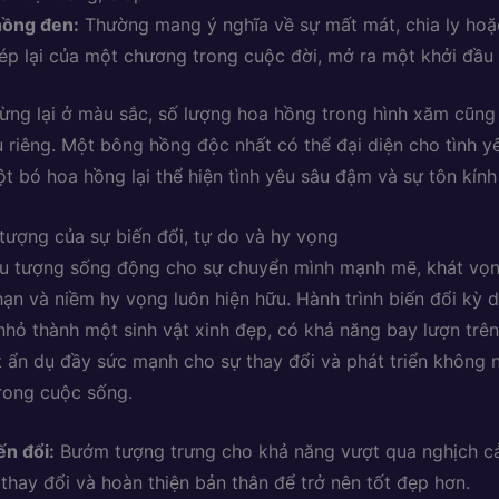
hồng đen:
Thường mang ý nghĩa về sự mất mát, chia ly ho
ép lại của một chương trong cuộc đời, mở ra một khởi đầu
ừng lại ở màu sắc, số lượng hoa hồng trong hình xăm cũn
 riêng. Một bông hồng độc nhất có thể đại diện cho tình y
ột bó hoa hồng lại thể hiện tình yêu sâu đậm và sự tôn kính
tượng của sự biến đổi, tự do và hy vọng
ểu tượng sống động cho sự chuyển mình mạnh mẽ, khát vọn
hạn và niềm hy vọng luôn hiện hữu. Hành trình biến đổi kỳ 
nhỏ thành một sinh vật xinh đẹp, có khả năng bay lượn trê
t ẩn dụ đầy sức mạnh cho sự thay đổi và phát triển không
rong cuộc sống.
ến đổi:
Bướm tượng trưng cho khả năng vượt qua nghịch cả
thay đổi và hoàn thiện bản thân để trở nên tốt đẹp hơn.