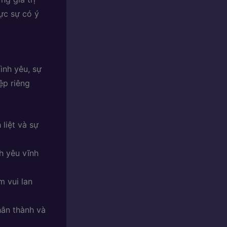
ực sự có ý
ình yêu, sự
ệp riêng
liệt và sự
h yêu vĩnh
m vui lan
hân thành và