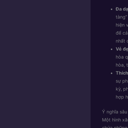
Đa dạ
tàng”
hiện 
để cá
nhất 
Vẻ đẹ
hòa q
hòa, 
Thích
sự ph
kỳ, p
hợp h
Ý nghĩa sâ
Một hình xă
chứa những 