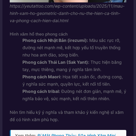
https://yeutattoo.com/wp-content/uploads/2025/11/mau-
hinh-xam-ho-geometric-danh-cho-nu-the-hien-ca-tinh-
va-phong-cach-hien-dai.html
Hình xăm hổ theo phong cách
Phong cách Nhật Bản (irezumi):
Màu sắc rực rỡ,
đường nét mạnh mẽ, kết hợp yếu tố truyền thống
như hoa anh đào, sóng biển.
Phong cách Thái Lan (Sak Yant):
Thực hiện bằng
tay, mực thiêng, mang ý nghĩa tâm linh.
Phong cách Maori:
Họa tiết xoắn ốc, đường cong,
ý nghĩa sức mạnh, quyền lực, kết nối tổ tiên.
Phong cách tribal:
Đường nét đơn giản, mạnh mẽ, ý
nghĩa bảo vệ, sức mạnh, kết nối thiên nhiên.
Nên tìm hiểu kỹ ý nghĩa và tham khảo ý kiến nghệ sĩ xăm
để có hình xăm phù hợp.
Xem thêm:
Bí Mật Phong Thủy: 50+ Hình Xăm Mini