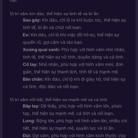
Vị trí xăm kín đáo, thể hiện sự tinh tế và bí ẩn
Sau gáy:
Kín đáo, chỉ lộ ra khi buộc tóc, thể hiện sự
tinh tế, bí ẩn và chút nổi loạn.
Eo:
Kín đáo, chỉ lộ khi mặc đồ hở eo, thể hiện sự
quyến rũ, gợi cảm và táo bạo.
Xương quai xanh:
Phù hợp với hình xăm nhỏ nhắn,
tinh tế, thể hiện sự nữ tính, duyên dáng và cá tính.
Cổ tay:
Nhỏ nhắn, phù hợp với hình xăm mini, đơn
giản, thể hiện sự thanh lịch, tinh tế và mạnh mẽ.
Bàn chân:
Kín đáo, chỉ lộ khi đi giày hở, thể hiện sự
cá tính, độc đáo và nổi loạn.
Vị trí xăm nổi bật, thể hiện sự mạnh mẽ và cá tính
Bắp tay:
Dễ thấy, phù hợp với hình xăm lớn, phức
tạp, thể hiện sự mạnh mẽ, cá tính và nổi loạn.
Lưng:
Rộng lớn, phù hợp với hình xăm lớn, nhiều chi
tiết, thể hiện sự mạnh mẽ, quyền lực và bí ẩn.
Đùi:
Gợi cảm, phù hợp với hình xăm kích thước vừa