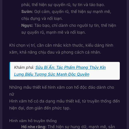
phải, thể hiện sự quyến rũ, tự tin và táo bạo.
Sườn:
Gợi cảm, quyến rũ, thể hiện sự mạnh mẽ,
chịu đựng và nổi loạn.
Ngực:
Táo bạo, chỉ dành cho người tự tin, thể hiện
sự quyến rũ, mạnh mẽ và nổi loạn.
Khi chọn vị trí, cần cân nhắc kích thước, kiểu dáng hình
xăm, khả năng chịu đau và phong cách cá nhân.
Khám phá:
Sửu Bí Ẩn: Tác Phẩm Phong Thủy Kín
Lưng Biểu Tượng Sức Mạnh Độc Quyền
Những mẫu thiết kế hình xăm con hổ độc đáo dành cho
nữ
Hình xăm hổ có đa dạng mẫu thiết kế, từ truyền thống đến
hiện đại, đơn giản đến phức tạp.
Hình xăm hổ truyền thống
Hổ nhe răng:
Thể hiện sự hung dữ, mạnh mẽ, sẵn