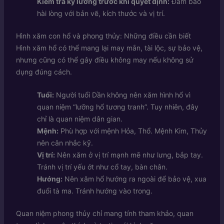
Kiểm tra kỹ lưỡng trước khi quyết định:
Đảm bảo
hài lòng với bản vẽ, kích thước và vị trí.
Hình xăm con hổ và phong thủy: Những điều cần biết
Hình xăm hổ có thể mang lại may mắn, tài lộc, sự bảo vệ,
nhưng cũng có thể gây điều không may nếu không sử
dụng đúng cách.
Tuổi:
Người tuổi Dần không nên xăm hình hổ vì
quan niệm “lưỡng hổ tương tranh”. Tuy nhiên, đây
chỉ là quan niệm dân gian.
Mệnh:
Phù hợp với mệnh Hỏa, Thổ. Mệnh Kim, Thủy
nên cân nhắc kỹ.
Vị trí:
Nên xăm ở vị trí mạnh mẽ như lưng, bắp tay.
Tránh vị trí yếu ớt như cổ tay, bàn chân.
Hướng:
Nên xăm hổ hướng ra ngoài để bảo vệ, xua
đuổi tà ma. Tránh hướng vào trong.
Quan niệm phong thủy chỉ mang tính tham khảo, quan