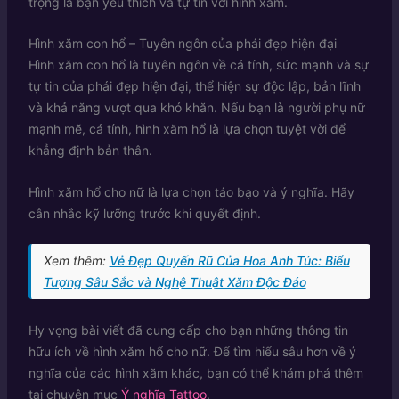
trọng là bạn yêu thích và tự tin với hình xăm.
Hình xăm con hổ – Tuyên ngôn của phái đẹp hiện đại
Hình xăm con hổ là tuyên ngôn về cá tính, sức mạnh và sự
tự tin của phái đẹp hiện đại, thể hiện sự độc lập, bản lĩnh
và khả năng vượt qua khó khăn. Nếu bạn là người phụ nữ
mạnh mẽ, cá tính, hình xăm hổ là lựa chọn tuyệt vời để
khẳng định bản thân.
Hình xăm hổ cho nữ là lựa chọn táo bạo và ý nghĩa. Hãy
cân nhắc kỹ lưỡng trước khi quyết định.
Xem thêm:
Vẻ Đẹp Quyến Rũ Của Hoa Anh Túc: Biểu
Tượng Sâu Sắc và Nghệ Thuật Xăm Độc Đáo
Hy vọng bài viết đã cung cấp cho bạn những thông tin
hữu ích về hình xăm hổ cho nữ. Để tìm hiểu sâu hơn về ý
nghĩa của các hình xăm khác, bạn có thể khám phá thêm
tại chuyên mục
Ý nghĩa Tattoo
.