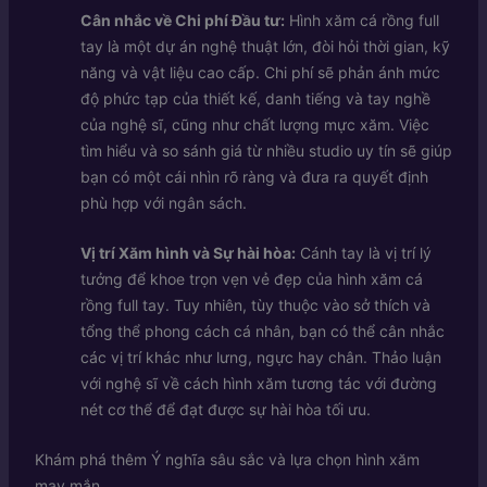
Cân nhắc về Chi phí Đầu tư:
Hình xăm cá rồng full
tay là một dự án nghệ thuật lớn, đòi hỏi thời gian, kỹ
năng và vật liệu cao cấp. Chi phí sẽ phản ánh mức
độ phức tạp của thiết kế, danh tiếng và tay nghề
của nghệ sĩ, cũng như chất lượng mực xăm. Việc
tìm hiểu và so sánh giá từ nhiều studio uy tín sẽ giúp
bạn có một cái nhìn rõ ràng và đưa ra quyết định
phù hợp với ngân sách.
Vị trí Xăm hình và Sự hài hòa:
Cánh tay là vị trí lý
tưởng để khoe trọn vẹn vẻ đẹp của hình xăm cá
rồng full tay. Tuy nhiên, tùy thuộc vào sở thích và
tổng thể phong cách cá nhân, bạn có thể cân nhắc
các vị trí khác như lưng, ngực hay chân. Thảo luận
với nghệ sĩ về cách hình xăm tương tác với đường
nét cơ thể để đạt được sự hài hòa tối ưu.
Khám phá thêm
Ý nghĩa sâu sắc và lựa chọn hình xăm
may mắn