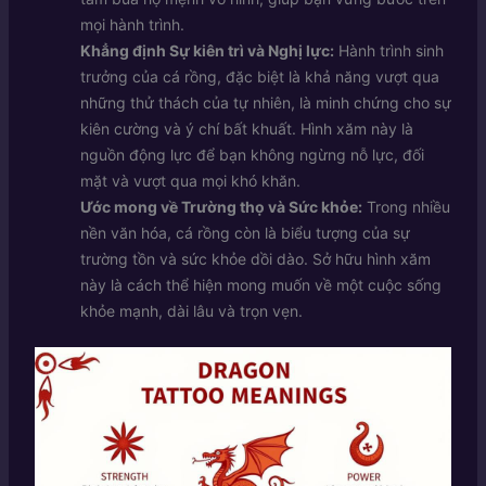
mọi hành trình.
Khẳng định Sự kiên trì và Nghị lực:
Hành trình sinh
trưởng của cá rồng, đặc biệt là khả năng vượt qua
những thử thách của tự nhiên, là minh chứng cho sự
kiên cường và ý chí bất khuất. Hình xăm này là
nguồn động lực để bạn không ngừng nỗ lực, đối
mặt và vượt qua mọi khó khăn.
Ước mong về Trường thọ và Sức khỏe:
Trong nhiều
nền văn hóa, cá rồng còn là biểu tượng của sự
trường tồn và sức khỏe dồi dào. Sở hữu hình xăm
này là cách thể hiện mong muốn về một cuộc sống
khỏe mạnh, dài lâu và trọn vẹn.