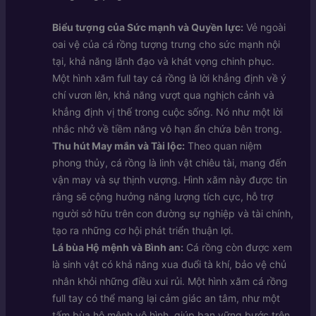
Biểu tượng của Sức mạnh và Quyền lực:
Vẻ ngoài
oai vệ của cá rồng tượng trưng cho sức mạnh nội
tại, khả năng lãnh đạo và khát vọng chinh phục.
Một hình xăm full tay cá rồng là lời khẳng định về ý
chí vươn lên, khả năng vượt qua nghịch cảnh và
khẳng định vị thế trong cuộc sống. Nó như một lời
nhắc nhở về tiềm năng vô hạn ẩn chứa bên trong.
Thu hút May mắn và Tài lộc:
Theo quan niệm
phong thủy, cá rồng là linh vật chiêu tài, mang đến
vận may và sự thịnh vượng. Hình xăm này được tin
rằng sẽ cộng hưởng năng lượng tích cực, hỗ trợ
người sở hữu trên con đường sự nghiệp và tài chính,
tạo ra những cơ hội phát triển thuận lợi.
Lá bùa Hộ mệnh và Bình an:
Cá rồng còn được xem
là sinh vật có khả năng xua đuổi tà khí, bảo vệ chủ
nhân khỏi những điều xui rủi. Một hình xăm cá rồng
full tay có thể mang lại cảm giác an tâm, như một
tấm bùa hộ mệnh vô hình, giúp bạn vững bước trên