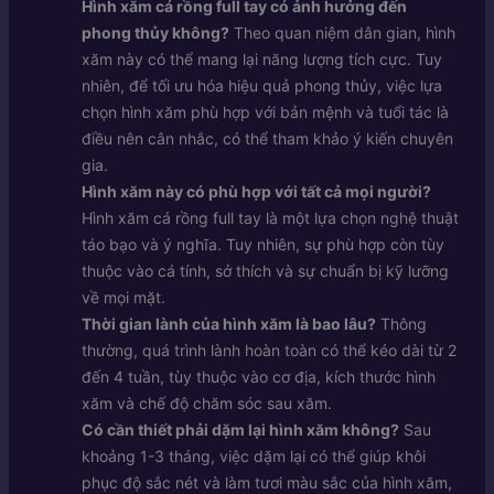
Hình xăm cá rồng full tay có ảnh hưởng đến
phong thủy không?
Theo quan niệm dân gian, hình
xăm này có thể mang lại năng lượng tích cực. Tuy
nhiên, để tối ưu hóa hiệu quả phong thủy, việc lựa
chọn hình xăm phù hợp với bản mệnh và tuổi tác là
điều nên cân nhắc, có thể tham khảo ý kiến chuyên
gia.
Hình xăm này có phù hợp với tất cả mọi người?
Hình xăm cá rồng full tay là một lựa chọn nghệ thuật
táo bạo và ý nghĩa. Tuy nhiên, sự phù hợp còn tùy
thuộc vào cá tính, sở thích và sự chuẩn bị kỹ lưỡng
về mọi mặt.
Thời gian lành của hình xăm là bao lâu?
Thông
thường, quá trình lành hoàn toàn có thể kéo dài từ 2
đến 4 tuần, tùy thuộc vào cơ địa, kích thước hình
xăm và chế độ chăm sóc sau xăm.
Có cần thiết phải dặm lại hình xăm không?
Sau
khoảng 1-3 tháng, việc dặm lại có thể giúp khôi
phục độ sắc nét và làm tươi màu sắc của hình xăm,