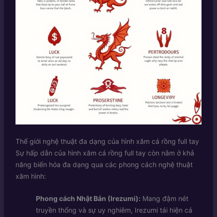
Thế giới nghệ thuật đa dạng của hình xăm cá rồng full tay
Sự hấp dẫn của hình xăm cá rồng full tay còn nằm ở khả
năng biến hóa đa dạng qua các phong cách nghệ thuật
xăm hình:
Phong cách Nhật Bản (Irezumi):
Mang đậm nét
truyền thống và sự uy nghiêm, Irezumi tái hiện cá