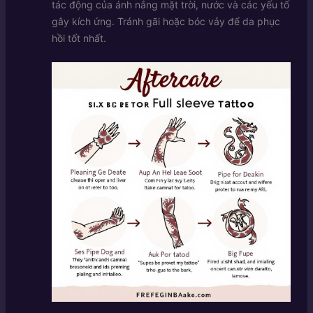
tác động của ánh nắng mặt trời, nước và các yếu tố
gây kích ứng. Tránh gãi hoặc bóc vảy để da phục
hồi tốt nhất.