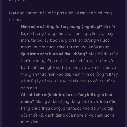
Giải đáp những thắc mắc phổ biến về hình xăm cá rồng
full tay
Hình xăm cá rồng full tay mang ý nghĩa gì?
Về cốt
lõi, nó tượng trưng cho sức mạnh, quyền lực, may
mắn, tài lộc, sự bảo vệ, ý chí kiên cường và ước
mong về một cuộc sống trường thọ, khỏe mạnh.
Quá trình xăm hình có đau không?
Mức độ đau tùy
thuộc vào ngưỡng chịu đau cá nhân, vị trí xăm và
kỹ thuật của nghệ sĩ. Tuy nhiên, với diện tích lớn và
thời gian thực hiện kéo dài, xăm hình cá rồng full tay
có thể gây cảm giác đau rõ rệt hơn so với các hình
xăm nhỏ.
Chi phí cho một hình xăm cá rồng full tay là bao
nhiêu?
Mức giá dao động đáng kể, từ vài triệu đến
hàng chục triệu đồng, phụ thuộc vào độ phức tạp
của thiết kế, danh tiếng của nghệ sĩ và chất lượng
mực xăm.