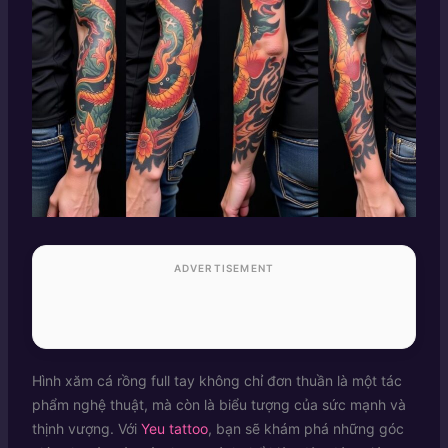
ADVERTISEMENT
Hình xăm cá rồng full tay không chỉ đơn thuần là một tác
phẩm nghệ thuật, mà còn là biểu tượng của sức mạnh và
thịnh vượng. Với
Yeu tattoo
, bạn sẽ khám phá những góc