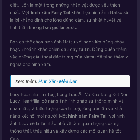
diệt, luôn là một trong những nhân vật được yêu thích
nhất. Một
hình xăm Fairy Tail
khắc họa hình ảnh Natsu sẽ
là lời khẳng định cho lòng dũng cảm, sự nhiệt huyết và
tinh thần không bao giờ lùi bước.
Bạn có thể chọn hình ảnh Natsu với ngọn lửa bùng cháy
hoặc khoảnh khắc chiến đấu đầy tự tin. Đừng quên thêm
vào những câu thoại đặc trưng của Natsu để tăng thêm ý
nghĩa cho hình xăm.
Xem thêm:
Hình Xăm Mèo Đen
Lucy Heartfilia: Trí Tuệ, Lòng Trắc Ẩn Và Khả Năng Kết Nối
Lucy Heartfilia, cô nàng tinh linh pháp sư thông minh và
nhân hậu, là biểu tượng của trí tuệ, lòng trắc ẩn và khả
năng kết nối mọi người. Một
hình xăm Fairy Tail
với hình
ảnh Lucy sẽ là lời nhắc nhở về tầm quan trọng của sự
thông thái, thấu hiểu và xây dựng các mối quan hệ tốt
đẹp.