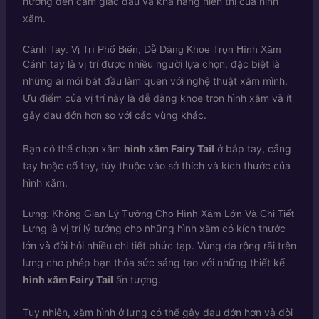
hưởng đến cảm giác đau và khả năng hiển thị của hình
xăm.
Cánh Tay: Vị Trí Phổ Biến, Dễ Dàng Khoe Trọn Hình Xăm
Cánh tay là vị trí được nhiều người lựa chọn, đặc biệt là
những ai mới bắt đầu làm quen với nghệ thuật xăm mình.
Ưu điểm của vị trí này là dễ dàng khoe trọn hình xăm và ít
gây đau đớn hơn so với các vùng khác.
Bạn có thể chọn xăm
hình xăm Fairy Tail
ở bắp tay, cẳng
tay hoặc cổ tay, tùy thuộc vào sở thích và kích thước của
hình xăm.
Lưng: Không Gian Lý Tưởng Cho Hình Xăm Lớn Và Chi Tiết
Lưng là vị trí lý tưởng cho những hình xăm có kích thước
lớn và đòi hỏi nhiều chi tiết phức tạp. Vùng da rộng rãi trên
lưng cho phép bạn thỏa sức sáng tạo với những thiết kế
hình xăm Fairy Tail
ấn tượng.
Tuy nhiên, xăm hình ở lưng có thể gây đau đớn hơn và đòi