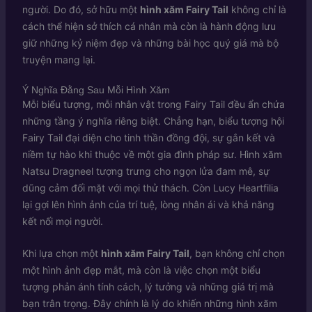
người. Do đó, sở hữu một
hình xăm Fairy Tail
không chỉ là
cách thể hiện sở thích cá nhân mà còn là hành động lưu
giữ những kỷ niệm đẹp và những bài học quý giá mà bộ
truyện mang lại.
Ý Nghĩa Đằng Sau Mỗi Hình Xăm
Mỗi biểu tượng, mỗi nhân vật trong Fairy Tail đều ẩn chứa
những tầng ý nghĩa riêng biệt. Chẳng hạn, biểu tượng hội
Fairy Tail đại diện cho tinh thần đồng đội, sự gắn kết và
niềm tự hào khi thuộc về một gia đình pháp sư. Hình xăm
Natsu Dragneel tượng trưng cho ngọn lửa đam mê, sự
dũng cảm đối mặt với mọi thử thách. Còn Lucy Heartfilia
lại gợi lên hình ảnh của trí tuệ, lòng nhân ái và khả năng
kết nối mọi người.
Khi lựa chọn một
hình xăm Fairy Tail
, bạn không chỉ chọn
một hình ảnh đẹp mắt, mà còn là việc chọn một biểu
tượng phản ánh tính cách, lý tưởng và những giá trị mà
bạn trân trọng. Đây chính là lý do khiến những hình xăm