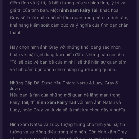
điềm tĩnh và lý trí, là biểu tượng của sự bình tĩnh, lý trí và
giá trị của tình bạn. Một
hình xăm Fairy Tail
khắc họa
Gray sẽ là lời nhắc nhở về tầm quan trọng của sự tĩnh tâm,
khả năng kiểm soát cảm xúc và ý nghĩa của tình bạn chân
thành.
Hãy chọn hình ảnh Gray với những khối băng sắc nhọn
hoặc vẻ mặt lạnh lùng khi chiến đấu. Những câu nói như
“Tôi sẽ bảo vệ bạn bè của mình!” sẽ thể hiện sự quan tâm
và tình cảm bạn dành cho những người xung quanh.
Những Cặp Đôi Được Yêu Thích: Natsu & Lucy, Gray &
Juvia
Nếu bạn là fan của những mối quan hệ lãng mạn trong
Fairy Tail, thì
hình xăm Fairy Tail
với hình ảnh Natsu và
Lucy, hoặc Gray và Juvia sẽ là một lựa chọn đầy ý nghĩa.
Hình xăm Natsu và Lucy tượng trưng cho tình yêu, sự tin
tưởng và sự đồng điệu trong tâm hồn. Còn hình xăm Gray