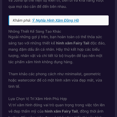
và Juvia lại thể hiện sự kiên trì, bền bỉ và khả năng vượt
qua mọi rào cản để đến bên nhau.
Khám phá:
Ý Nghĩa Hình Xăm Đồng Hồ
Những Thiết Kế Sáng Tạo Khác
Ngoài những gợi ý trên, bạn hoàn toàn có thể thỏa sức
sáng tạo với những thiết kế
hình xăm Fairy Tail
độc đáo,
mang đậm dấu ấn cá nhân. Hãy thử kết hợp các biểu
tượng, nhân vật và chi tiết từ bộ truyện để tạo nên một
tác phẩm xăm hình không đụng hàng.
Tham khảo các phong cách như minimalist, geometric
hoặc watercolor để có một hình xăm vừa đẹp mắt, vừa
tinh tế.
Lựa Chọn Vị Trí Xăm Hình Phù Hợp
Vị trí xăm hình đóng vai trò quan trọng trong việc tôn lên
vẻ đẹp thẩm mỹ của
hình xăm Fairy Tail
, đồng thời ảnh