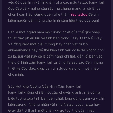
yêu đó qua hình xăm? Khám phá các mẫu tattoo Fairy Tail
độc đáo và ý nghĩa sâu sắc mà chúng mang lại sẽ là lựa
chọn hoàn hảo. Đừng quên ghé thăm
Yeu tattoo
để tìm
kiếm nguồn cảm hứng cho hình xăm tiếp theo của bạn!
Bạn là một người hâm mộ cuồng nhiệt của thế giới phép
thuật đầy phiêu lưu và tình bạn trong Fairy Tail? Nếu vậy,
ý tưởng xăm một biểu tượng hay nhân vật từ bộ
anime/manga này để thể hiện tình yêu có lẽ đã không còn
xa lạ. Bài viết này sẽ là cẩm nang chi tiết, dẫn lối bạn vào
thế giới hình xăm Fairy Tail, từ ý nghĩa sâu sắc đến những
thiết kế độc đáo, giúp bạn tìm được lựa chọn hoàn hảo
cho mình.
Sức Hút Khó Cưỡng Của Hình Xăm Fairy Tail
Fairy Tail không chỉ là một câu chuyện giải trí, mà còn là
biểu tượng của tình bạn bền chặt, lòng dũng cảm và ý chí
kiên cường. Những nhân vật như Natsu, Lucy, Erza hay
Gray đã trở thành một phần ký ức tuổi thơ của nhiều