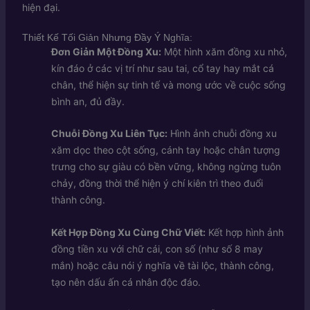
hiện đại.
Thiết Kế Tối Giản Nhưng Đầy Ý Nghĩa:
Đơn Giản Một Đồng Xu:
Một hình xăm đồng xu nhỏ,
kín đáo ở các vị trí như sau tai, cổ tay hay mắt cá
chân, thể hiện sự tinh tế và mong ước về cuộc sống
bình an, đủ đầy.
Chuỗi Đồng Xu Liên Tục:
Hình ảnh chuỗi đồng xu
xăm dọc theo cột sống, cánh tay hoặc chân tượng
trưng cho sự giàu có bền vững, không ngừng tuôn
chảy, đồng thời thể hiện ý chí kiên trì theo đuổi
thành công.
Kết Hợp Đồng Xu Cùng Chữ Viết:
Kết hợp hình ảnh
đồng tiền xu với chữ cái, con số (như số 8 may
mắn) hoặc câu nói ý nghĩa về tài lộc, thành công,
tạo nên dấu ấn cá nhân độc đáo.