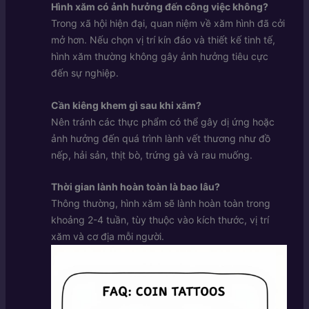
Hình xăm có ảnh hưởng đến công việc không?
Trong xã hội hiện đại, quan niệm về xăm hình đã cởi
mở hơn. Nếu chọn vị trí kín đáo và thiết kế tinh tế,
hình xăm thường không gây ảnh hưởng tiêu cực
đến sự nghiệp.
Cần kiêng khem gì sau khi xăm?
Nên tránh các thực phẩm có thể gây dị ứng hoặc
ảnh hưởng đến quá trình lành vết thương như đồ
nếp, hải sản, thịt bò, trứng gà và rau muống.
Thời gian lành hoàn toàn là bao lâu?
Thông thường, hình xăm sẽ lành hoàn toàn trong
khoảng 2-4 tuần, tùy thuộc vào kích thước, vị trí
xăm và cơ địa mỗi người.