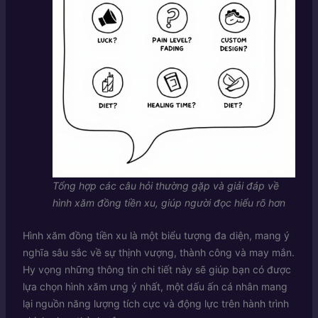
Tổng hợp các câu hỏi thường gặp và giải đáp về
hình xăm đồng tiền xu, giúp người đọc hiểu rõ hơn
Hình xăm đồng tiền xu là một biểu tượng đa diện, mang ý
nghĩa sâu sắc về sự thịnh vượng, thành công và may mắn.
Hy vọng những thông tin chi tiết này sẽ giúp bạn có được
lựa chọn hình xăm ưng ý nhất, một dấu ấn cá nhân mang
lại nguồn năng lượng tích cực và động lực trên hành trình