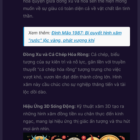
hòa quyện giữa đồng xu và hoa sen thể hiện mong
muốn về sự giàu có toàn diện cả về vật chất lẫn tinh
thần.
Xem thêm:
Đinh Mão 1987: Bí quyết hình xăm
"rước" lộc vàng, phát vượng khí
Đồng Xu và Cá Chép Hóa Rồng:
Cá chép, biểu
tượng của sự kiên trì và nỗ lực, gắn liền với truyền
thuyết “cá chép hóa rồng” tượng trưng cho việc
vượt khó, vươn lên đạt đến thành công lớn. Hình
xăm này cầu chúc cho sự nghiệp thăng tiến và tài
lộc dồi dào.
Hiệu Ứng 3D Sống Động:
Kỹ thuật xăm 3D tạo ra
những hình xăm đồng tiền xu chân thực đến kinh
ngạc, mang lại hiệu ứng thị giác ấn tượng và thu hút
mọi ánh nhìn.