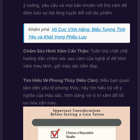
ý tưởng, yêu cầu và mọi băn khoăn với thợ xăm để
đảm bảo sự hài lòng tuyệt đối với tác phẩm.
Khám phá:
Vô Cực Vĩnh Hằng: Biểu Tượng Tình
Yêu và Khát Vọng Phiêu Lưu
Chăm Sóc Hình Xăm Cẩn Thận:
Tuân thủ chặt chẽ
hướng dẫn chăm sóc sau xăm của nghệ sĩ để hình
xăm mau lành, giữ màu sắc bền đẹp.
Tìm Hiểu Về Phong Thủy (Nếu Cần):
Nếu bạn quan
tâm đến yếu tố phong thủy, hãy tìm hiểu kỹ về ý
nghĩa của màu sắc, hình dáng và vị trí xăm để tối
ưu hóa vận may.