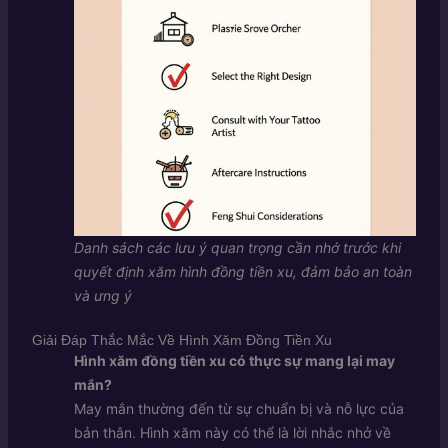
Danh sách các lưu ý quan trọng cần nhớ trước khi
quyết định xăm hình đồng tiền xu, đảm bảo an toàn
và ưng ý
Giải Đáp Thắc Mắc Về Hình Xăm Đồng Tiền Xu
Hình xăm đồng tiền xu có thực sự mang lại may
mắn?
May mắn thường đến từ sự chuẩn bị và nỗ lực của
bản thân. Hình xăm này có thể là lời nhắc nhở về