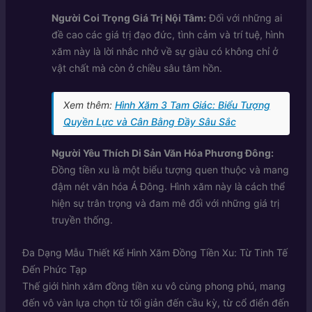
Người Coi Trọng Giá Trị Nội Tâm:
Đối với những ai
đề cao các giá trị đạo đức, tình cảm và trí tuệ, hình
xăm này là lời nhắc nhở về sự giàu có không chỉ ở
vật chất mà còn ở chiều sâu tâm hồn.
Xem thêm:
Hình Xăm 3 Tam Giác: Biểu Tượng
Quyền Lực và Cân Bằng Đầy Sâu Sắc
Người Yêu Thích Di Sản Văn Hóa Phương Đông:
Đồng tiền xu là một biểu tượng quen thuộc và mang
đậm nét văn hóa Á Đông. Hình xăm này là cách thể
hiện sự trân trọng và đam mê đối với những giá trị
truyền thống.
Đa Dạng Mẫu Thiết Kế Hình Xăm Đồng Tiền Xu: Từ Tinh Tế
Đến Phức Tạp
Thế giới hình xăm đồng tiền xu vô cùng phong phú, mang
đến vô vàn lựa chọn từ tối giản đến cầu kỳ, từ cổ điển đến