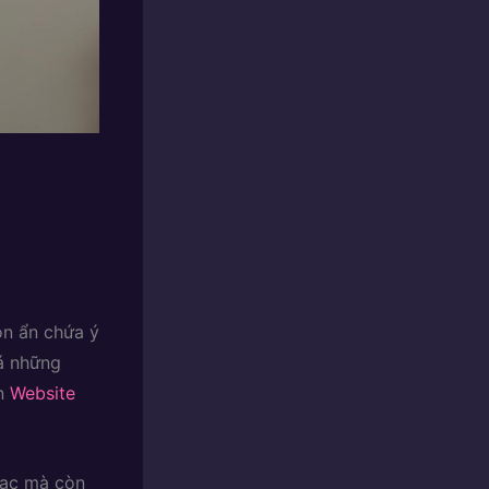
òn ẩn chứa ý
á những
ên
Website
đạc mà còn