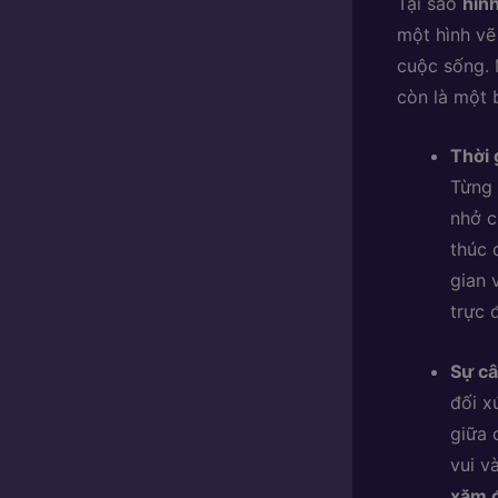
Tại sao
hìn
một hình vẽ 
cuộc sống. 
còn là một b
Thời 
Từng 
nhở c
thúc 
gian 
trực 
Sự câ
đối x
giữa 
vui v
xăm đ