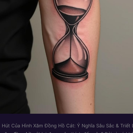
 Hút Của Hình Xăm Đồng Hồ Cát: Ý Nghĩa Sâu Sắc & Triết 