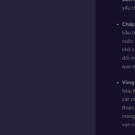
yếu t
Chấp 
bầu t
cuộc 
nhở c
đối m
qua m
Vòng 
hóa,
cát r
đoạn,
mang 
vạn v