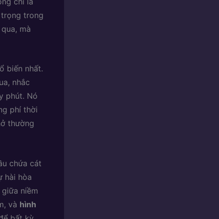
ng chỉ là
 trọng trong
i qua, mà
ổ biến nhất.
ua, nhắc
ây phút. Nó
g phí thời
hở thường
ầu chứa cát
ự hài hòa
, giữa niềm
ầm, và
hình
để bất kỳ