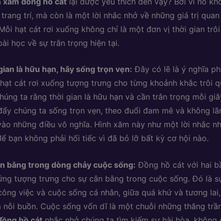
h xăm đồng hồ cát
lại được yêu thích đến vậy? Bởi vì nó khô
trang trí, mà còn là một lời nhắc nhở về những giá trị quan
Mỗi hạt cát rơi xuống không chỉ là một đơn vị thời gian trô
ài học về sự trân trọng hiện tại.
gian là hữu hạn, hãy sống trọn vẹn:
Đây có lẽ là ý nghĩa ph
hạt cát rơi xuống tượng trưng cho từng khoảnh khắc trôi q
húng ta rằng thời gian là hữu hạn và cần trân trọng mỗi gi
đẩy chúng ta sống trọn vẹn, theo đuổi đam mê và không lãn
vào những điều vô nghĩa. Hình xăm này như một lời nhắc n
để bạn không phải hối tiếc vì đã bỏ lỡ bất kỳ cơ hội nào.
n bằng trong dòng chảy cuộc sống:
Đồng hồ cát với hai b
ứng tượng trưng cho sự cân bằng trong cuộc sống. Đó là s
công việc và cuộc sống cá nhân, giữa quá khứ và tương lai
à nỗi buồn. Cuộc sống vốn dĩ là một chuỗi những thăng tr
ồng hồ cát
nhắc nhở chúng ta tìm kiếm sự hài hòa, không 