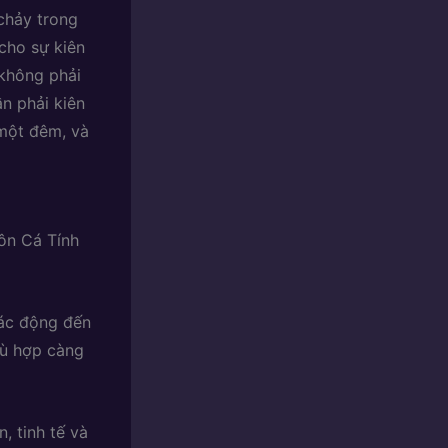
chảy trong
cho sự kiên
không phải
ần phải kiên
một đêm, và
ôn Cá Tính
tác động đến
phù hợp càng
, tinh tế và