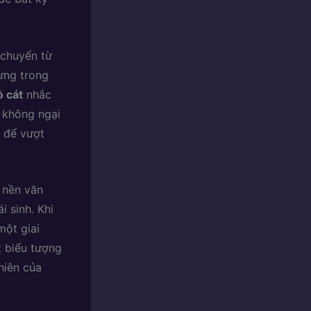
 chuyển từ
ừng trong
 cát
nhắc
à không ngại
a để vượt
 nền văn
i sinh. Khi
một giai
t biểu tượng
hiên của