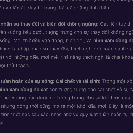
ố nào lấn át, duy trì trạng thái cân bằng tinh thần.
nhận sự thay đổi và biến đổi không ngừng:
Cát liên tục di
rên xuống bầu dưới, tượng trưng cho sự thay đổi không ng
sống. Mọi thứ đều vận động, biến đổi, và
hình xăm đồng hồ
húng ta chấp nhận sự thay đổi, thích nghi với hoàn cảnh v
ặt với những điều mới mẻ. Khả năng thích nghi là chìa khó
ọi thử thách.
tuần hoàn của sự sống: Cái chết và tái sinh:
Trong một số
hình xăm đồng hồ cát
còn tượng trưng cho cái chết và sự tá
ơi hết xuống bầu dưới, nó tượng trưng cho sự kết thúc của 
 nhưng đồng thời cũng mở ra một khởi đầu mới. Đây là mộ
tính triết học sâu sắc, nhắc nhở về quy luật tuần hoàn tự n
ật.