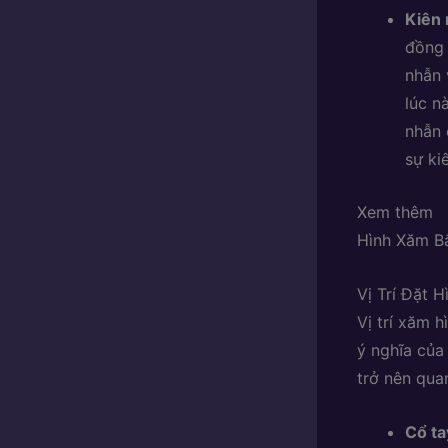
Kiên 
đồng 
nhẫn 
lúc n
nhẫn 
sự kiê
Xem thêm
Hình Xăm B
Vị Trí Đặt
Vị trí xăm 
ý nghĩa của
trở nên qua
Cổ ta