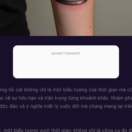
ADVERTISEMENT
ng hồ cát không chỉ là một biểu tượng của thời gian mà c
ắc về sự hữu hạn và trân trọng từng khoảnh khắc. Khám ph
độc đáo và ý nghĩa triết lý cuộc đời mà chúng mang lại tr
, một biểu tượng vượt thời gian, không chỉ là công cụ đo 