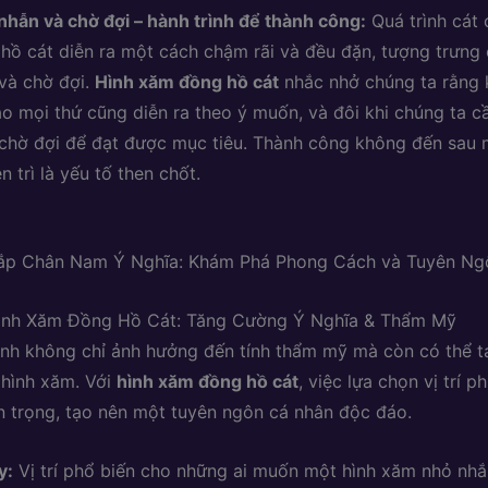
nhẫn và chờ đợi – hành trình để thành công:
Quá trình cát 
hồ cát diễn ra một cách chậm rãi và đều đặn, tượng trưng 
và chờ đợi.
Hình xăm đồng hồ cát
nhắc nhở chúng ta rằng 
ào mọi thứ cũng diễn ra theo ý muốn, và đôi khi chúng ta c
chờ đợi để đạt được mục tiêu. Thành công không đến sau 
n trì là yếu tố then chốt.
ắp Chân Nam Ý Nghĩa: Khám Phá Phong Cách và Tuyên Ng
 Hình Xăm Đồng Hồ Cát: Tăng Cường Ý Nghĩa & Thẩm Mỹ
hình không chỉ ảnh hưởng đến tính thẩm mỹ mà còn có thể 
 hình xăm. Với
hình xăm đồng hồ cát
, việc lựa chọn vị trí 
n trọng, tạo nên một tuyên ngôn cá nhân độc đáo.
y:
Vị trí phổ biến cho những ai muốn một hình xăm nhỏ nhắn