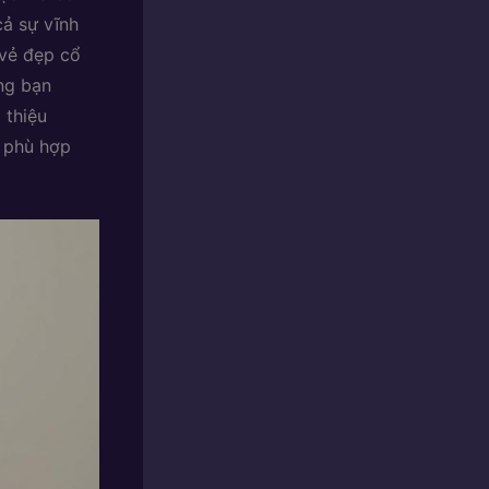
cả sự vĩnh
 vẻ đẹp cổ
ùng bạn
i thiệu
n phù hợp