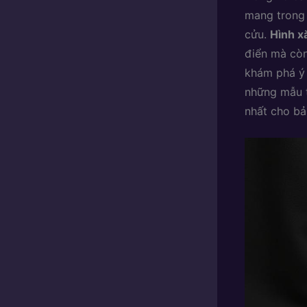
mang trong 
cửu.
Hình x
điển mà còn
khám phá ý
những mẫu t
nhất cho bả