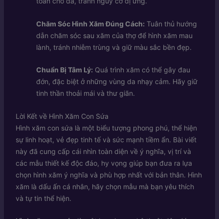
toàn cho da, tránh nguy cơ dị ứng.
Chăm Sóc Hình Xăm Đúng Cách:
Tuân thủ hướng
dẫn chăm sóc sau xăm của thợ để hình xăm mau
lành, tránh nhiễm trùng và giữ màu sắc bền đẹp.
Chuẩn Bị Tâm Lý:
Quá trình xăm có thể gây đau
đớn, đặc biệt ở những vùng da nhạy cảm. Hãy giữ
tinh thần thoải mái và thư giãn.
Lời Kết về Hình Xăm Con Sứa
Hình xăm con sứa là một biểu tượng phong phú, thể hiện
sự linh hoạt, vẻ đẹp tinh tế và sức mạnh tiềm ẩn. Bài viết
này đã cung cấp cái nhìn toàn diện về ý nghĩa, vị trí và
các mẫu thiết kế độc đáo, hy vọng giúp bạn đưa ra lựa
chọn hình xăm ý nghĩa và phù hợp nhất với bản thân. Hình
xăm là dấu ấn cá nhân, hãy chọn mẫu mà bạn yêu thích
và tự tin thể hiện.