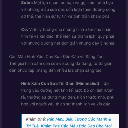
Sườn:
Một lựa chọn táo bạo và gợi cảm, phù hợp
với những mẫu sứa dài, uốn lượn theo đường cong
cơ thể, thể hiện sự tự tin và tinh thần khám phá.
Cổ:
Vị trí lý tưởng cho những hình xăm nhỏ nhắn,
tinh tế và kín đáo, thể hiện sự thanh lịch, quý phái
với những đường nét đơn giản nhưng đầy ý nghĩa.
Các Mẫu Hình Xăm Con Sứa Độc Đáo và Sáng Tạo
Thế giới hình xăm con sứa vô cùng đa dạng, từ tối giản
đến phức tạp, mang đến nhiều lựa chọn sáng tạo.
Hình Xăm Con Sứa Tối Giản (Minimalist):
Tập
trung vào đường nét tinh tế, lược bỏ chi tiết rườm
rà, thường sử dụng mực đen, kích thước nhỏ, phù
hợp với người yêu thích sự thanh lịch và kín đáo.
Khám phá:
Rắn Mini: Biểu Tượng Sức Mạnh &
Trí Tuệ, Khám Phá Các Mẫu Độc Đáo Cho Mọi