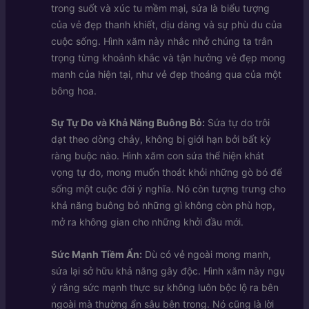
trong suốt và xúc tu mềm mại, sứa là biểu tượng
của vẻ đẹp thanh khiết, dịu dàng và sự phù du của
cuộc sống. Hình xăm này nhắc nhở chúng ta trân
trọng từng khoảnh khắc và tận hưởng vẻ đẹp mong
manh của hiện tại, như vẻ đẹp thoáng qua của một
bông hoa.
Sự Tự Do và Khả Năng Buông Bỏ:
Sứa tự do trôi
dạt theo dòng chảy, không bị giới hạn bởi bất kỳ
ràng buộc nào. Hình xăm con sứa thể hiện khát
vọng tự do, mong muốn thoát khỏi những gò bó để
sống một cuộc đời ý nghĩa. Nó còn tượng trưng cho
khả năng buông bỏ những gì không còn phù hợp,
mở ra không gian cho những khởi đầu mới.
Sức Mạnh Tiềm Ẩn:
Dù có vẻ ngoài mong manh,
sứa lại sở hữu khả năng gây độc. Hình xăm này ngụ
ý rằng sức mạnh thực sự không luôn bộc lộ ra bên
ngoài mà thường ẩn sâu bên trong. Nó cũng là lời