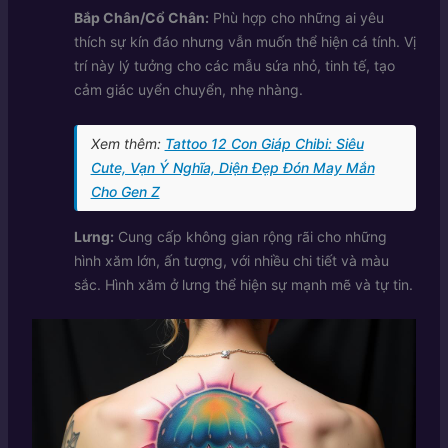
Bắp Chân/Cổ Chân:
Phù hợp cho những ai yêu
thích sự kín đáo nhưng vẫn muốn thể hiện cá tính. Vị
trí này lý tưởng cho các mẫu sứa nhỏ, tinh tế, tạo
cảm giác uyển chuyển, nhẹ nhàng.
Xem thêm:
Tattoo 12 Con Giáp Chibi: Siêu
Cute, Vạn Ý Nghĩa, Diện Đẹp Đón May Mắn
Cho Gen Z
Lưng:
Cung cấp không gian rộng rãi cho những
hình xăm lớn, ấn tượng, với nhiều chi tiết và màu
sắc. Hình xăm ở lưng thể hiện sự mạnh mẽ và tự tin.