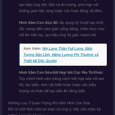
tạo hiệu ứng độc đáo và ấn tượng, phù hợp với
không gian tiệc tùng hoặc các hoạt động về đêm.
Hình Xăm Con Sứa 3D:
Áp dụng kỹ thuật tạo khối
3D, mang đến cảm giác sống động, chân thực như
nổi lên trên da, tạo hiệu ứng thị giác mạnh mẽ.
Xem thêm:
Nhị Lang Thần Full Lưng: Biểu
Tượng Bản Lĩnh, Năng Lượng Phi Thường và
Thiết Kế Độc Quyền
Hình Xăm Con Sứa Kết Hợp Với Các Yếu Tố Khác:
Tùy chỉnh hình xăm bằng cách kết hợp sứa với san
hô, tảo biển, sinh vật biển khác hoặc các biểu
tượng cá nhân để tạo dấu ấn riêng biệt.
Những Lưu Ý Quan Trọng Khi Xăm Hình Con Sứa
Để có một hình xăm an toàn và ưng ý, hãy cân nhắc kỹ