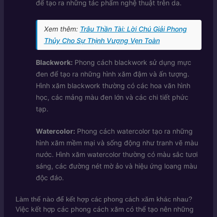
để tạo ra những tác phẩm nghệ thuật trên da.
Xem thêm:
Trâu Thần Tài: Lời Chú Giải Phong
Thủy Cho Sự Thịnh Vượng Vẹn Toàn
Blackwork:
Phong cách blackwork sử dụng mực
đen để tạo ra những hình xăm đậm và ấn tượng.
Hình xăm blackwork thường có các hoa văn hình
học, các mảng màu đen lớn và các chi tiết phức
tạp.
Watercolor:
Phong cách watercolor tạo ra những
hình xăm mềm mại và sống động như tranh vẽ màu
nước. Hình xăm watercolor thường có màu sắc tươi
sáng, các đường nét mờ ảo và hiệu ứng loang màu
độc đáo.
Làm thế nào để kết hợp các phong cách xăm khác nhau?
Việc kết hợp các phong cách xăm có thể tạo nên những