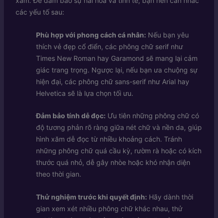
xăm. Để đảm bảo sự hài hòa và tinh tế, bạn nên cân nhắc
các yếu tố sau:
Phù hợp với phong cách cá nhân:
Nếu bạn yêu
thích vẻ đẹp cổ điển, các phông chữ serif như
Times New Roman hay Garamond sẽ mang lại cảm
giác trang trọng. Ngược lại, nếu bạn ưa chuộng sự
hiện đại, các phông chữ sans-serif như Arial hay
Helvetica sẽ là lựa chọn tối ưu.
Đảm bảo tính dễ đọc:
Ưu tiên những phông chữ có
độ tương phản rõ ràng giữa nét chữ và nền da, giúp
hình xăm dễ đọc từ nhiều khoảng cách. Tránh
những phông chữ quá cầu kỳ, rườm rà hoặc có kích
thước quá nhỏ, dễ gây nhòe hoặc khó nhận diện
theo thời gian.
Thử nghiệm trước khi quyết định:
Hãy dành thời
gian xem xét nhiều phông chữ khác nhau, thử