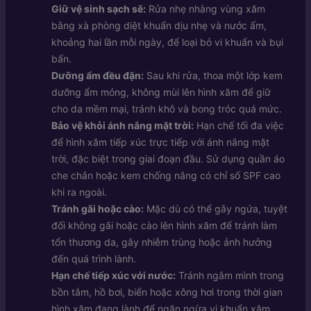
Giữ vệ sinh sạch sẽ:
Rửa nhẹ nhàng vùng xăm
bằng xà phòng diệt khuẩn dịu nhẹ và nước ấm,
khoảng hai lần mỗi ngày, để loại bỏ vi khuẩn và bụi
bẩn.
Dưỡng ẩm đều đặn:
Sau khi rửa, thoa một lớp kem
dưỡng ẩm mỏng, không mùi lên hình xăm để giữ
cho da mềm mại, tránh khô và bong tróc quá mức.
Bảo vệ khỏi ánh nắng mặt trời:
Hạn chế tối đa việc
để hình xăm tiếp xúc trực tiếp với ánh nắng mặt
trời, đặc biệt trong giai đoạn đầu. Sử dụng quần áo
che chắn hoặc kem chống nắng có chỉ số SPF cao
khi ra ngoài.
Tránh gãi hoặc cào:
Mặc dù có thể gây ngứa, tuyệt
đối không gãi hoặc cào lên hình xăm để tránh làm
tổn thương da, gây nhiễm trùng hoặc ảnh hưởng
đến quá trình lành.
Hạn chế tiếp xúc với nước:
Tránh ngâm mình trong
bồn tắm, hồ bơi, biển hoặc xông hơi trong thời gian
hình xăm đang lành để ngăn ngừa vi khuẩn xâm