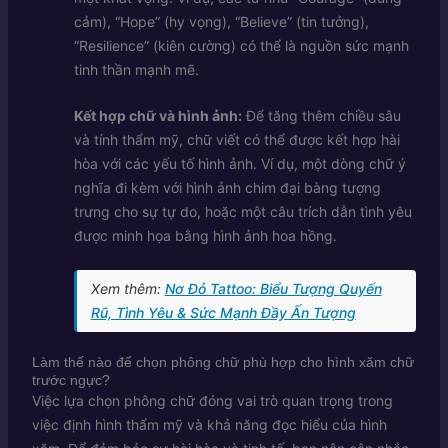
cảm), “Hope” (hy vọng), “Believe” (tin tưởng),
“Resilience” (kiên cường) có thể là nguồn sức mạnh
tinh thần mạnh mẽ.
Kết hợp chữ và hình ảnh:
Để tăng thêm chiều sâu
và tính thẩm mỹ, chữ viết có thể được kết hợp hài
hòa với các yếu tố hình ảnh. Ví dụ, một dòng chữ ý
nghĩa đi kèm với hình ảnh chim đại bàng tượng
trưng cho sự tự do, hoặc một câu trích dẫn tình yêu
được minh họa bằng hình ảnh hoa hồng.
Xem thêm:
Nơ Đỏ Tattoo: Biểu Tượng Quyến
Rũ, Tình Yêu & Sức Mạnh Đầy Ấn Tượng
Làm thế nào để chọn phông chữ phù hợp cho hình xăm chữ
trước ngực?
Việc lựa chọn phông chữ đóng vai trò quan trọng trong
việc định hình thẩm mỹ và khả năng đọc hiểu của hình