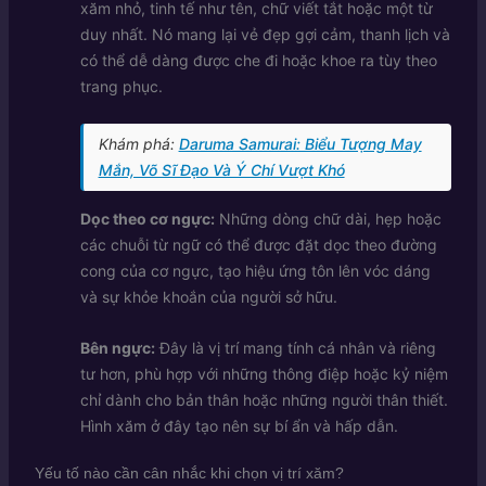
xăm nhỏ, tinh tế như tên, chữ viết tắt hoặc một từ
duy nhất. Nó mang lại vẻ đẹp gợi cảm, thanh lịch và
có thể dễ dàng được che đi hoặc khoe ra tùy theo
trang phục.
Khám phá:
Daruma Samurai: Biểu Tượng May
Mắn, Võ Sĩ Đạo Và Ý Chí Vượt Khó
Dọc theo cơ ngực:
Những dòng chữ dài, hẹp hoặc
các chuỗi từ ngữ có thể được đặt dọc theo đường
cong của cơ ngực, tạo hiệu ứng tôn lên vóc dáng
và sự khỏe khoắn của người sở hữu.
Bên ngực:
Đây là vị trí mang tính cá nhân và riêng
tư hơn, phù hợp với những thông điệp hoặc kỷ niệm
chỉ dành cho bản thân hoặc những người thân thiết.
Hình xăm ở đây tạo nên sự bí ẩn và hấp dẫn.
Yếu tố nào cần cân nhắc khi chọn vị trí xăm?