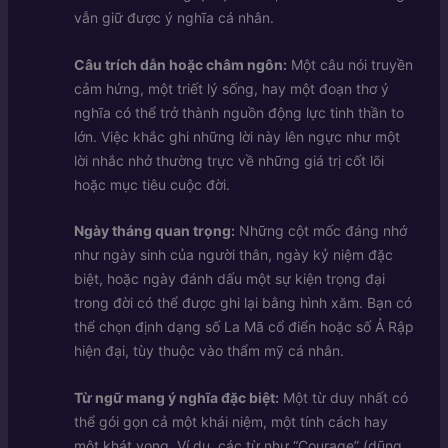
vẫn giữ được ý nghĩa cá nhân.
Câu trích dẫn hoặc châm ngôn:
Một câu nói truyền
cảm hứng, một triết lý sống, hay một đoạn thơ ý
nghĩa có thể trở thành nguồn động lực tinh thần to
lớn. Việc khắc ghi những lời này lên ngực như một
lời nhắc nhở thường trực về những giá trị cốt lõi
hoặc mục tiêu cuộc đời.
Ngày tháng quan trọng:
Những cột mốc đáng nhớ
như ngày sinh của người thân, ngày kỷ niệm đặc
biệt, hoặc ngày đánh dấu một sự kiện trọng đại
trong đời có thể được ghi lại bằng hình xăm. Bạn có
thể chọn định dạng số La Mã cổ điển hoặc số Ả Rập
hiện đại, tùy thuộc vào thẩm mỹ cá nhân.
Từ ngữ mang ý nghĩa đặc biệt:
Một từ duy nhất có
thể gói gọn cả một khái niệm, một tính cách hay
một khát vọng. Ví dụ, các từ như “Courage” (dũng