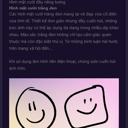
Hình mặt cười đầy năng lượng
Hình mặt cười trắng đen
Các hình mặt cười trắng đen mang lại vẻ đẹp vừa cổ điển
vừa tinh tế. Thiết kế đơn giản nhưng đầy cuốn hút, những
bức ảnh này có thể áp dụng đa dạng trong nhiều dịp khác
nhau. Màu sắc trắng đen không chỉ tạo cảm giác quen
thuộc mà còn đặc biệt thú vị. Từ những bình luận hài hước
trên mạng xã hội đến…
Khi sử dụng làm hình nền điện thoại, chúng luôn cuốn hút
ánh nhìn.