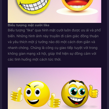
Biểu tượng mặt cười like
Biểu tượng “like” qua hình mặt cười luôn được ưu ái và phổ
biến. Những hình ảnh này truyền đi cảm giác đồng thuận
và yêu thích một ý tưởng nào đó một cách đơn giản và
nhanh chóng. Chúng là công cụ giao tiếp tuyệt vời trong
không gian mạng xã hội, giúp thể hiện sự đồng cảm với
các tình huống một cách tức thời.