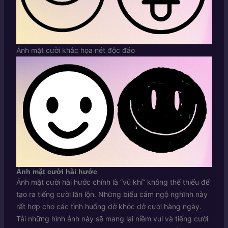
Ảnh mặt cười khắc họa nét độc đáo
Ảnh mặt cười hài hước
Ảnh mặt cười hài hước chính là “vũ khí” không thể thiếu để
tạo ra tiếng cười lăn lộn. Những biểu cảm ngộ nghĩnh này
rất hợp cho các tình huống dở khóc dở cười hàng ngày.
Tải những hình ảnh này sẽ mang lại niềm vui và tiếng cười