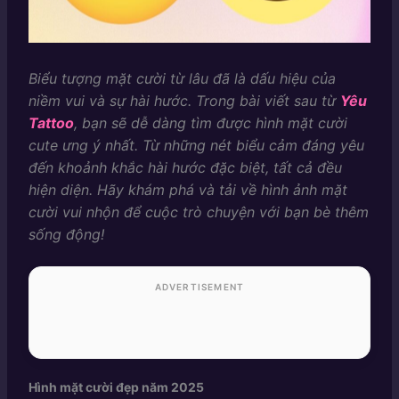
Biểu tượng mặt cười từ lâu đã là dấu hiệu của
niềm vui và sự hài hước. Trong bài viết sau từ
Yêu
Tattoo
, bạn sẽ dễ dàng tìm được hình mặt cười
cute ưng ý nhất. Từ những nét biểu cảm đáng yêu
đến khoảnh khắc hài hước đặc biệt, tất cả đều
hiện diện. Hãy khám phá và tải về hình ảnh mặt
cười vui nhộn để cuộc trò chuyện với bạn bè thêm
sống động!
ADVERTISEMENT
Hình mặt cười đẹp năm 2025