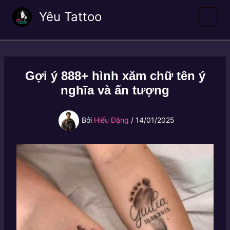
Nhảy
Yêu Tattoo
tới
nội
dung
Gợi ý 888+ hình xăm chữ tên ý
nghĩa và ấn tượng
Bởi
Hiếu Đặng
/
14/01/2025