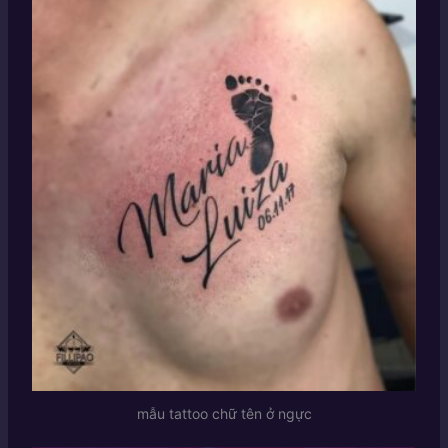
mẫu tattoo chữ tên ở ngực