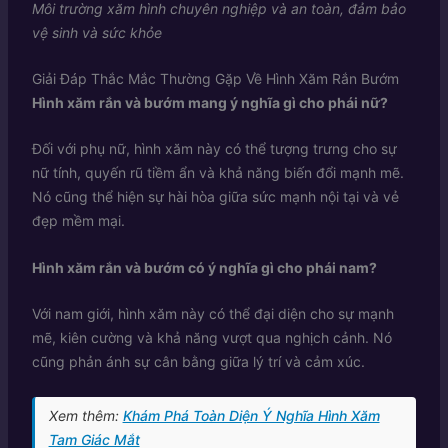
Môi trường xăm hình chuyên nghiệp và an toàn, đảm bảo
vệ sinh và sức khỏe
Giải Đáp Thắc Mắc Thường Gặp Về Hình Xăm Rắn Bướm
Hình xăm rắn và bướm mang ý nghĩa gì cho phái nữ?
Đối với phụ nữ, hình xăm này có thể tượng trưng cho sự
nữ tính, quyến rũ tiềm ẩn và khả năng biến đổi mạnh mẽ.
Nó cũng thể hiện sự hài hòa giữa sức mạnh nội tại và vẻ
đẹp mềm mại.
Hình xăm rắn và bướm có ý nghĩa gì cho phái nam?
Với nam giới, hình xăm này có thể đại diện cho sự mạnh
mẽ, kiên cường và khả năng vượt qua nghịch cảnh. Nó
cũng phản ánh sự cân bằng giữa lý trí và cảm xúc.
Xem thêm:
Khám Phá Toàn Diện Ý Nghĩa Hình Xăm
Tam Giác Mắt