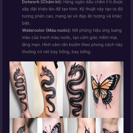
Dotwork (Chấm bi):
Hàng ngàn dấu chấm li ti được
sắp đặt khéo léo để tạo hình. Kỹ thuật này tạo ra độ
tương phản cao, mang lại vẻ đẹp ấn tượng và khác
biệt.
Watercolor (Màu nước):
Mô phỏng hiệu ứng loang
màu của tranh màu nước, tạo cảm giác mềm mại,
lãng mạn. Hình xăm rắn bướm theo phong cách này
thường có nét bay bổng, bay bổng.