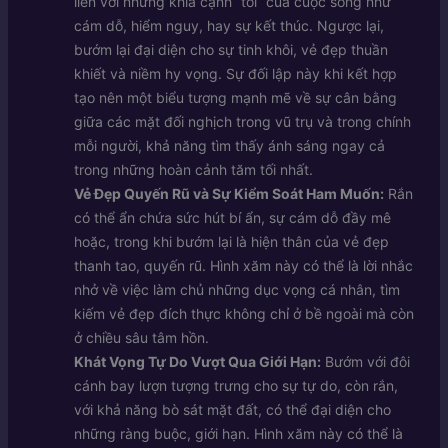
liền với những khía cạnh “tối” của cuộc sống như
cám dỗ, hiểm nguy, hay sự kết thúc. Ngược lại,
bướm lại đại diện cho sự tinh khôi, vẻ đẹp thuần
khiết và niềm hy vọng. Sự đối lập này khi kết hợp
tạo nên một biểu tượng mạnh mẽ về sự cân bằng
giữa các mặt đối nghịch trong vũ trụ và trong chính
mỗi người, khả năng tìm thấy ánh sáng ngay cả
trong những hoàn cảnh tăm tối nhất.
Vẻ Đẹp Quyến Rũ và Sự Kiểm Soát Ham Muốn:
Rắn
có thể ẩn chứa sức hút bí ẩn, sự cám dỗ đầy mê
hoặc, trong khi bướm lại là hiện thân của vẻ đẹp
thanh tao, quyến rũ. Hình xăm này có thể là lời nhắc
nhở về việc làm chủ những dục vọng cá nhân, tìm
kiếm vẻ đẹp đích thực không chỉ ở bề ngoài mà còn
ở chiều sâu tâm hồn.
Khát Vọng Tự Do Vượt Qua Giới Hạn:
Bướm với đôi
cánh bay lượn tượng trưng cho sự tự do, còn rắn,
với khả năng bò sát mặt đất, có thể đại diện cho
những ràng buộc, giới hạn. Hình xăm này có thể là