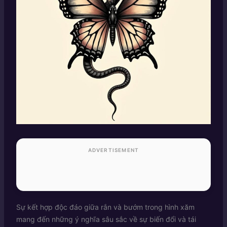
ADVERTISEMENT
Sự kết hợp độc đáo giữa rắn và bướm trong hình xăm
mang đến những ý nghĩa sâu sắc về sự biến đổi và tái