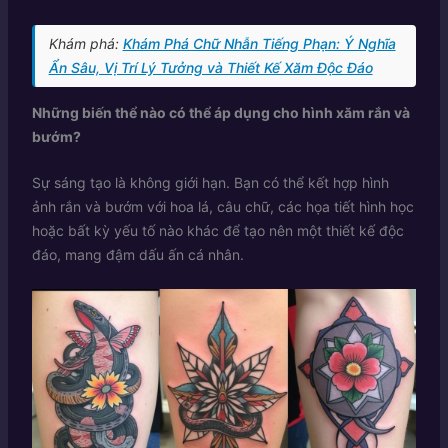
Khám phá:
Khám Phá Chữ Nhẫn Tiếng Phạn: Ý Nghĩa
Ẩn Sâu, Vị Trí Lý Tưởng và Thiết Kế Xăm Độc Đáo
Những biến thể nào có thể áp dụng cho hình xăm rắn và
bướm?
Sự sáng tạo là không giới hạn. Bạn có thể kết hợp hình
ảnh rắn và bướm với hoa lá, câu chữ, các họa tiết hình học
hoặc bất kỳ yếu tố nào khác để tạo nên một thiết kế độc
đáo, mang đậm dấu ấn cá nhân.