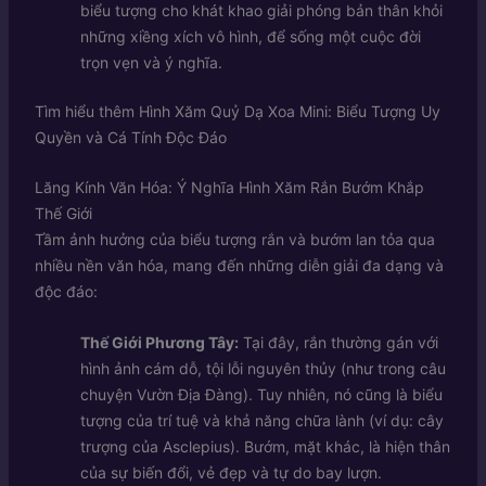
biểu tượng cho khát khao giải phóng bản thân khỏi
những xiềng xích vô hình, để sống một cuộc đời
trọn vẹn và ý nghĩa.
Tìm hiểu thêm
Hình Xăm Quỷ Dạ Xoa Mini: Biểu Tượng Uy
Quyền và Cá Tính Độc Đáo
Lăng Kính Văn Hóa: Ý Nghĩa Hình Xăm Rắn Bướm Khắp
Thế Giới
Tầm ảnh hưởng của biểu tượng rắn và bướm lan tỏa qua
nhiều nền văn hóa, mang đến những diễn giải đa dạng và
độc đáo:
Thế Giới Phương Tây:
Tại đây, rắn thường gán với
hình ảnh cám dỗ, tội lỗi nguyên thủy (như trong câu
chuyện Vườn Địa Đàng). Tuy nhiên, nó cũng là biểu
tượng của trí tuệ và khả năng chữa lành (ví dụ: cây
trượng của Asclepius). Bướm, mặt khác, là hiện thân
của sự biến đổi, vẻ đẹp và tự do bay lượn.