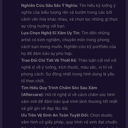
Nghiên Cứu Sâu Sắc Ý Nghĩa:
Tìm hiểu kỹ lưỡng ý
nghĩa của biểu tượng rắn và bướm trong các bối
cảnh văn hóa khác nhau, và chọn lọc những gì thực
sự cộng hưởng với bạn.
Lựa Chọn Nghệ Sĩ Xăm Uy Tín:
Tìm đến những
artist có kinh nghiệm, chuyên môn trong phong
cách bạn mong muốn. Nghiên cứu kỹ portfolio của
họ để đảm bảo sự phù hợp.
Trao Đổi Chi Tiết Về Thiết Kế:
Thảo luận cởi mở với
nghệ sĩ về ý tưởng, kích thước, màu sắc, vị trí và
phong cách. Sự đồng nhất trong hình dung là yếu
tố then chốt.
Tìm Hiểu Quy Trình Chăm Sóc Sau Xăm
(Aftercare):
Hỏi rõ nghệ sĩ về cách chăm sóc hình
xăm mới để đảm bảo quá trình lành thương tốt nhất
và giữ gìn vẻ đẹp lâu dài.
Ưu Tiên Vệ Sinh An Toàn Tuyệt Đối:
Chọn studio
xăm hình có giấy phép, quy trình vệ sinh đạt chuẩn.