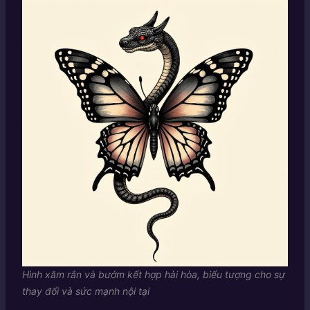
Hình xăm rắn và bướm kết hợp hài hòa, biểu tượng cho sự
thay đổi và sức mạnh nội tại