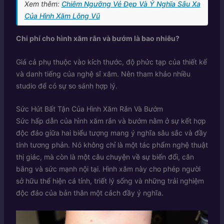
Xem thêm:
Chiêm Ngưỡng Vẻ Đẹp Và Ý Nghĩa Sâu Xa
Của Hình Xăm Lông Vũ
Chi phí cho hình xăm rắn và bướm là bao nhiêu?
Giá cả phụ thuộc vào kích thước, độ phức tạp của thiết kế
và danh tiếng của nghệ sĩ xăm. Nên tham khảo nhiều
studio để có sự so sánh hợp lý.
Sức Hút Bất Tận Của Hình Xăm Rắn Và Bướm
Sức hấp dẫn của hình xăm rắn và bướm nằm ở sự kết hợp
độc đáo giữa hai biểu tượng mang ý nghĩa sâu sắc và đầy
tính tương phản. Nó không chỉ là một tác phẩm nghệ thuật
thị giác, mà còn là một câu chuyện về sự biến đổi, cân
bằng và sức mạnh nội tại. Hình xăm này cho phép người
sở hữu thể hiện cá tính, triết lý sống và những trải nghiệm
độc đáo của bản thân một cách đầy ý nghĩa.