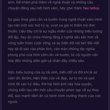
sinh. Để khám phá thêm về nghệ thuật và những câu
chuyện đằng sau mỗi hình xăm, hãy ghé thăm
Yeu tattoo
.
Sự giao thoa giữa rắn và bướm trong nghệ thuật xăm mình
tạo nên một sức hút kỳ lạ, vượt xa giá trị thẩm mỹ đơn
thuần. Liệu đây chỉ là sự ngẫu nhiên của những biểu tượng
đối lập, hay ẩn chứa những tầng ý nghĩa sâu sắc hơn về
vòng tuần hoàn cuộc sống và sự biến đổi nội tại? Bài viết
này sẽ đi sâu vào phân tích, vén màn những lớp nghĩa
phong phú của hình xăm rắn và bướm, từ cội nguồn văn
hóa đến những diễn giải cá nhân đầy chiều sâu.
Rắn, biểu tượng của sự tái sinh, biến đổi và đôi khi là sự
cám dỗ. Bướm, hiện thân của vẻ đẹp, sự tự do và quá
trình lột xác kỳ diệu. Khi hai hình ảnh này hòa quyện,
chúng kiến tạo nên một câu chuyện phức tạp về sự thay
đổi, sức mạnh tiềm ẩn và hành trình trưởng thành của con
người.