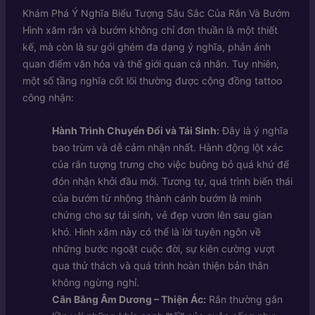
Khám Phá Ý Nghĩa Biểu Tượng Sâu Sắc Của Rắn Và Bướm
Hình xăm rắn và bướm không chỉ đơn thuần là một thiết
kế, mà còn là sự gói ghém đa dạng ý nghĩa, phản ánh
quan điểm văn hóa và thế giới quan cá nhân. Tuy nhiên,
một số tầng nghĩa cốt lõi thường được cộng đồng tattoo
công nhận:
Hành Trình Chuyển Đổi và Tái Sinh:
Đây là ý nghĩa
bao trùm và dễ cảm nhận nhất. Hành động lột xác
của rắn tượng trưng cho việc buông bỏ quá khứ để
đón nhận khởi đầu mới. Tương tự, quá trình biến thái
của bướm từ nhộng thành cánh bướm là minh
chứng cho sự tái sinh, vẻ đẹp vươn lên sau gian
khó. Hình xăm này có thể là lời tuyên ngôn về
những bước ngoặt cuộc đời, sự kiên cường vượt
qua thử thách và quá trình hoàn thiện bản thân
không ngừng nghỉ.
Cân Bằng Âm Dương – Thiện Ác:
Rắn thường gắn