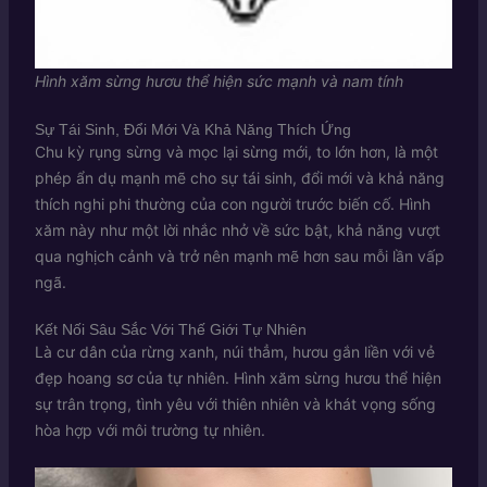
Hình xăm sừng hươu thể hiện sức mạnh và nam tính
Sự Tái Sinh, Đổi Mới Và Khả Năng Thích Ứng
Chu kỳ rụng sừng và mọc lại sừng mới, to lớn hơn, là một
phép ẩn dụ mạnh mẽ cho sự tái sinh, đổi mới và khả năng
thích nghi phi thường của con người trước biến cố. Hình
xăm này như một lời nhắc nhở về sức bật, khả năng vượt
qua nghịch cảnh và trở nên mạnh mẽ hơn sau mỗi lần vấp
ngã.
Kết Nối Sâu Sắc Với Thế Giới Tự Nhiên
Là cư dân của rừng xanh, núi thẳm, hươu gắn liền với vẻ
đẹp hoang sơ của tự nhiên. Hình xăm sừng hươu thể hiện
sự trân trọng, tình yêu với thiên nhiên và khát vọng sống
hòa hợp với môi trường tự nhiên.