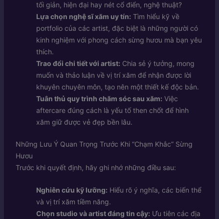
tối giản, hiện đại hay nét cổ điển, nghệ thuật?
Lựa chọn nghệ sĩ xăm uy tín:
Tìm hiểu kỹ về
portfolio của các artist, đặc biệt là những người có
kinh nghiệm với phong cách sừng hươu mà bạn yêu
thích.
Trao đổi chi tiết với artist:
Chia sẻ ý tưởng, mong
muốn và thảo luận về vị trí xăm để nhận được lời
khuyên chuyên môn, tạo nên một thiết kế độc bản.
Tuân thủ quy trình chăm sóc sau xăm:
Việc
aftercare đúng cách là yếu tố then chốt để hình
xăm giữ được vẻ đẹp bền lâu.
Những Lưu Ý Quan Trọng Trước Khi “Chạm Khắc” Sừng
Hươu
Trước khi quyết định, hãy ghi nhớ những điều sau:
Nghiên cứu kỹ lưỡng:
Hiểu rõ ý nghĩa, các biến thể
và vị trí xăm tiềm năng.
Chọn studio và artist đáng tin cậy:
Ưu tiên các địa