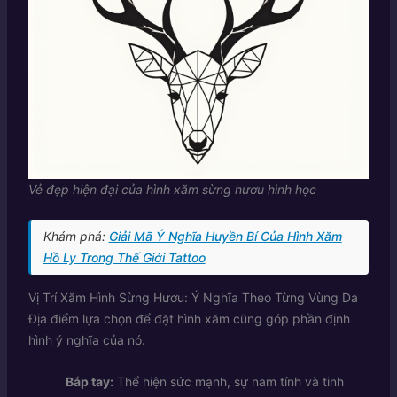
Vẻ đẹp hiện đại của hình xăm sừng hươu hình học
Khám phá:
Giải Mã Ý Nghĩa Huyền Bí Của Hình Xăm
Hồ Ly Trong Thế Giới Tattoo
Vị Trí Xăm Hình Sừng Hươu: Ý Nghĩa Theo Từng Vùng Da
Địa điểm lựa chọn để đặt hình xăm cũng góp phần định
hình ý nghĩa của nó.
Bắp tay:
Thể hiện sức mạnh, sự nam tính và tinh