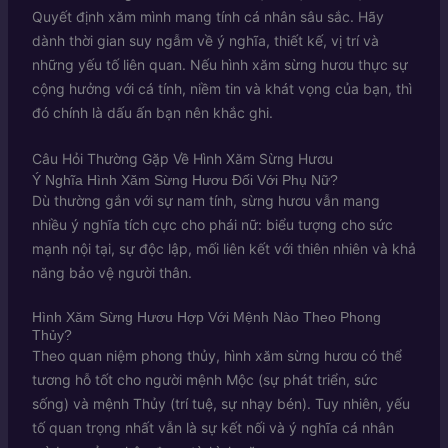
Quyết định xăm mình mang tính cá nhân sâu sắc. Hãy
dành thời gian suy ngẫm về ý nghĩa, thiết kế, vị trí và
những yếu tố liên quan. Nếu hình xăm sừng hươu thực sự
cộng hưởng với cá tính, niềm tin và khát vọng của bạn, thì
đó chính là dấu ấn bạn nên khắc ghi.
Câu Hỏi Thường Gặp Về Hình Xăm Sừng Hươu
Ý Nghĩa Hình Xăm Sừng Hươu Đối Với Phụ Nữ?
Dù thường gắn với sự nam tính, sừng hươu vẫn mang
nhiều ý nghĩa tích cực cho phái nữ: biểu tượng cho sức
mạnh nội tại, sự độc lập, mối liên kết với thiên nhiên và khả
năng bảo vệ người thân.
Hình Xăm Sừng Hươu Hợp Với Mệnh Nào Theo Phong
Thủy?
Theo quan niệm phong thủy, hình xăm sừng hươu có thể
tương hỗ tốt cho người mệnh Mộc (sự phát triển, sức
sống) và mệnh Thủy (trí tuệ, sự nhạy bén). Tuy nhiên, yếu
tố quan trọng nhất vẫn là sự kết nối và ý nghĩa cá nhân