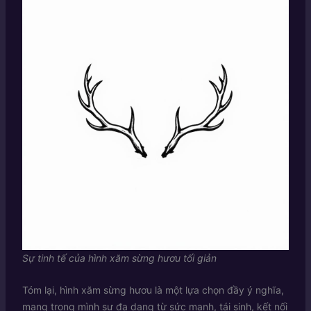
Sự tinh tế của hình xăm sừng hươu tối giản
Tóm lại, hình xăm sừng hươu là một lựa chọn đầy ý nghĩa,
mang trong mình sự đa dạng từ sức mạnh, tái sinh, kết nối