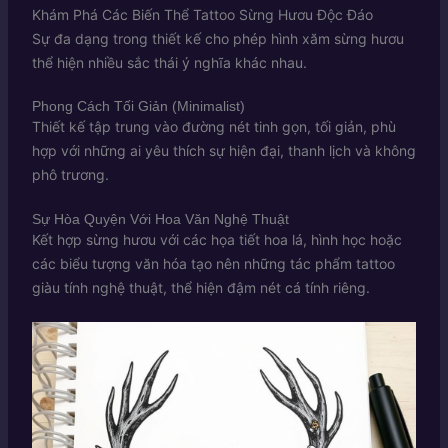
Khám Phá Các Biến Thể Tattoo Sừng Hươu Độc Đáo
Sự đa dạng trong thiết kế cho phép hình xăm sừng hươu
thể hiện nhiều sắc thái ý nghĩa khác nhau.
Phong Cách Tối Giản (Minimalist)
Thiết kế tập trung vào đường nét tinh gọn, tối giản, phù
hợp với những ai yêu thích sự hiện đại, thanh lịch và không
phô trương.
Sự Hòa Quyện Với Hoa Văn Nghệ Thuật
Kết hợp sừng hươu với các họa tiết hoa lá, hình học hoặc
các biểu tượng văn hóa tạo nên những tác phẩm tattoo
giàu tính nghệ thuật, thể hiện đậm nét cá tính riêng.