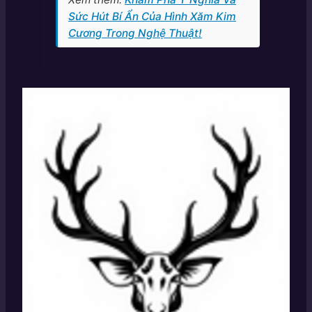
Sức Hút Bí Ẩn Của Hình Xăm Kim
Cương Trong Nghệ Thuật!