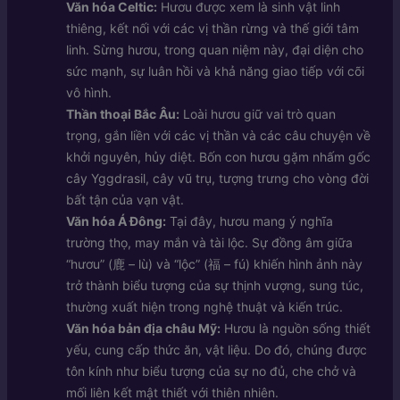
Văn hóa Celtic:
Hươu được xem là sinh vật linh
thiêng, kết nối với các vị thần rừng và thế giới tâm
linh. Sừng hươu, trong quan niệm này, đại diện cho
sức mạnh, sự luân hồi và khả năng giao tiếp với cõi
vô hình.
Thần thoại Bắc Âu:
Loài hươu giữ vai trò quan
trọng, gắn liền với các vị thần và các câu chuyện về
khởi nguyên, hủy diệt. Bốn con hươu gặm nhấm gốc
cây Yggdrasil, cây vũ trụ, tượng trưng cho vòng đời
bất tận của vạn vật.
Văn hóa Á Đông:
Tại đây, hươu mang ý nghĩa
trường thọ, may mắn và tài lộc. Sự đồng âm giữa
“hươu” (鹿 – lù) và “lộc” (福 – fú) khiến hình ảnh này
trở thành biểu tượng của sự thịnh vượng, sung túc,
thường xuất hiện trong nghệ thuật và kiến trúc.
Văn hóa bản địa châu Mỹ:
Hươu là nguồn sống thiết
yếu, cung cấp thức ăn, vật liệu. Do đó, chúng được
tôn kính như biểu tượng của sự no đủ, che chở và
mối liên kết mật thiết với thiên nhiên.