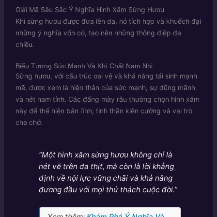
Giải Mã Sâu Sắc Ý Nghĩa Hình Xăm Sừng Hươu
Khi sừng hươu được đưa lên da, nó tích hợp và khuếch đại
những ý nghĩa vốn có, tạo nên những thông điệp đa
chiều.
Biểu Tượng Sức Mạnh Và Khí Chất Nam Nhi
Sừng hươu, với cấu trúc oai vệ và khả năng tái sinh mạnh
mẽ, được xem là hiện thân của sức mạnh, sự dũng mãnh
và nét nam tính. Các đấng mày râu thường chọn hình xăm
này để thể hiện bản lĩnh, tinh thần kiên cường và vai trò
che chở.
“Một hình xăm sừng hươu không chỉ là
nét vẽ trên da thịt, mà còn là lời khẳng
định về nội lực vững chãi và khả năng
đương đầu với mọi thử thách cuộc đời.”
Xem thêm:
Khám Phá Ý Nghĩa Và