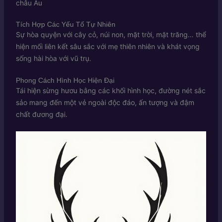
châu Âu
Tích Hợp Các Yếu Tố Tự Nhiên
Sự hòa quyện với cây cỏ, núi non, mặt trời, mặt trăng… thể
hiện mối liên kết sâu sắc với mẹ thiên nhiên và khát vọng
sống hài hòa với vũ trụ.
Phong Cách Hình Học Hiện Đại
Tái hiện sừng hươu bằng các khối hình học, đường nét sắc
sảo mang đến một vẻ ngoài độc đáo, ấn tượng và đậm
chất đương đại.