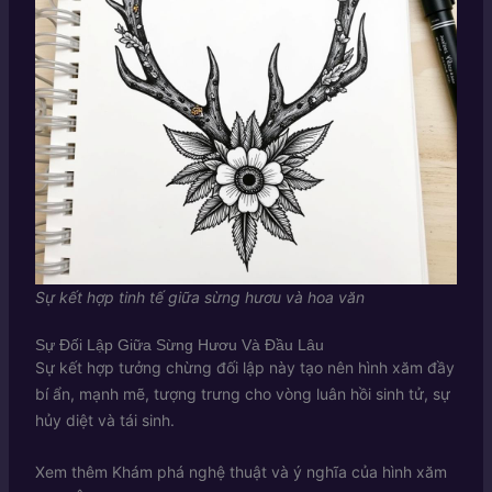
Sự kết hợp tinh tế giữa sừng hươu và hoa văn
Sự Đối Lập Giữa Sừng Hươu Và Đầu Lâu
Sự kết hợp tưởng chừng đối lập này tạo nên hình xăm đầy
bí ẩn, mạnh mẽ, tượng trưng cho vòng luân hồi sinh tử, sự
hủy diệt và tái sinh.
Xem thêm
Khám phá nghệ thuật và ý nghĩa của hình xăm