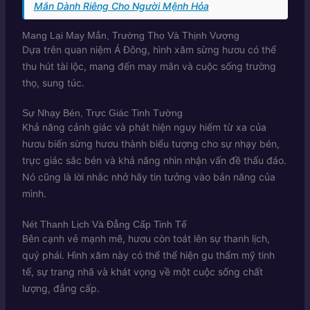
Mắn Dành Riêng Cho Người Mệnh Hỏa
Mang Lại May Mắn, Trường Thọ Và Thịnh Vượng
Dựa trên quan niệm Á Đông, hình xăm sừng hươu có thể
thu hút tài lộc, mang đến may mắn và cuộc sống trường
thọ, sung túc.
Sự Nhạy Bén, Trực Giác Tinh Tường
Khả năng cảnh giác và phát hiện nguy hiểm từ xa của
hươu biến sừng hươu thành biểu tượng cho sự nhạy bén,
trực giác sắc bén và khả năng nhìn nhận vấn đề thấu đáo.
Nó cũng là lời nhắc nhở hãy tin tưởng vào bản năng của
mình.
Nét Thanh Lịch Và Đẳng Cấp Tinh Tế
Bên cạnh vẻ mạnh mẽ, hươu còn toát lên sự thanh lịch,
quý phái. Hình xăm này có thể thể hiện gu thẩm mỹ tinh
tế, sự trang nhã và khát vọng về một cuộc sống chất
lượng, đẳng cấp.