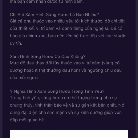
mà bạn cảm nhận được từ hình xăm.
Chi Phí Xăm Hình Sừng Hươu Là Bao Nhiêu?
Giá cả phụ thuộc vào nhiều yếu tố: kích thước, độ chi tiết
của thiết kế, vị trí xăm và danh tiếng của nghệ sĩ. Để có
báo giá chính xác, bạn nên liên hệ trực tiếp với các studio
uy tín.
Xăm Hình Sừng Hươu Có Đau Không?
Mức độ đau thay đổi tùy thuộc vào vị trí xăm (vùng có
xương hoặc ít thịt thường đau hơn) và ngưỡng chịu đau
của mỗi người.
Ý Nghĩa Hình Xăm Sừng Hươu Trong Tình Yêu?
Trong tình yêu, sừng hươu có thể tượng trưng cho sự
chung thủy, tinh thần bảo vệ và sự gắn kết bền chặt. Nó
cũng đại diện cho sức mạnh và sự kiên cường giúp vun
đắp mối quan hệ.