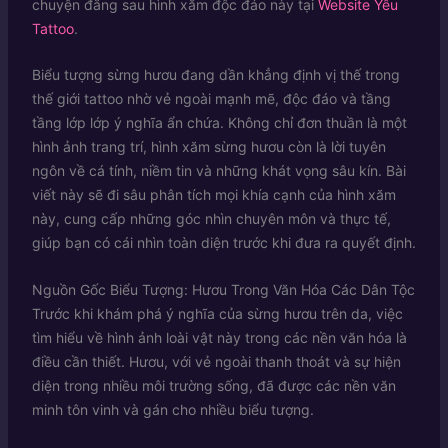
chuyện đằng sau hình xăm độc đáo này tại
Website Yêu
Tattoo
.
Biểu tượng sừng hươu đang dần khẳng định vị thế trong
thế giới tattoo nhờ vẻ ngoài mạnh mẽ, độc đáo và tầng
tầng lớp lớp ý nghĩa ẩn chứa. Không chỉ đơn thuần là một
hình ảnh trang trí, hình xăm sừng hươu còn là lời tuyên
ngôn về cá tính, niềm tin và những khát vọng sâu kín. Bài
viết này sẽ đi sâu phân tích mọi khía cạnh của hình xăm
này, cung cấp những góc nhìn chuyên môn và thực tế,
giúp bạn có cái nhìn toàn diện trước khi đưa ra quyết định.
Nguồn Gốc Biểu Tượng: Hươu Trong Văn Hóa Các Dân Tộc
Trước khi khám phá ý nghĩa của sừng hươu trên da, việc
tìm hiểu về hình ảnh loài vật này trong các nền văn hóa là
điều cần thiết. Hươu, với vẻ ngoài thanh thoát và sự hiện
diện trong nhiều môi trường sống, đã được các nền văn
minh tôn vinh và gán cho nhiều biểu tượng.