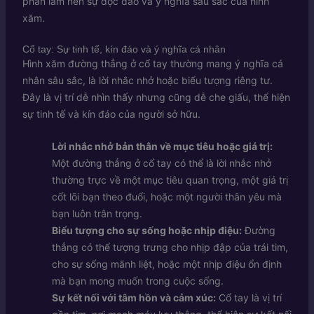
phần làm nên sự độc đáo và ý nghĩa sâu sắc của hình
xăm.
Cổ tay: Sự tinh tế, kín đáo và ý nghĩa cá nhân
Hình xăm đường thẳng ở cổ tay thường mang ý nghĩa cá
nhân sâu sắc, là lời nhắc nhở hoặc biểu tượng riêng tư.
Đây là vị trí dễ nhìn thấy nhưng cũng dễ che giấu, thể hiện
sự tinh tế và kín đáo của người sở hữu.
Lời nhắc nhở bản thân về mục tiêu hoặc giá trị:
Một đường thẳng ở cổ tay có thể là lời nhắc nhở
thường trực về một mục tiêu quan trọng, một giá trị
cốt lõi bạn theo đuổi, hoặc một người thân yêu mà
bạn luôn trân trọng.
Biểu tượng cho sự sống hoặc nhịp điệu:
Đường
thẳng có thể tượng trưng cho nhịp đập của trái tim,
cho sự sống mãnh liệt, hoặc một nhịp điệu ổn định
mà bạn mong muốn trong cuộc sống.
Sự kết nối với tâm hồn và cảm xúc:
Cổ tay là vị trí