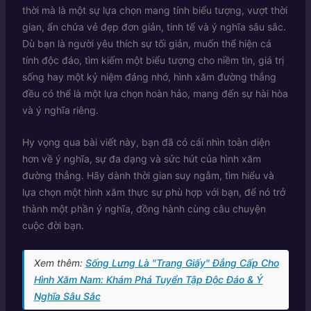
thời mà là một sự lựa chọn mang tính biểu tượng, vượt thời
gian, ẩn chứa vẻ đẹp đơn giản, tinh tế và ý nghĩa sâu sắc.
Dù bạn là người yêu thích sự tối giản, muốn thể hiện cá
tính độc đáo, tìm kiếm một biểu tượng cho niềm tin, giá trị
sống hay một kỷ niệm đáng nhớ, hình xăm đường thẳng
đều có thể là một lựa chọn hoàn hảo, mang đến sự hài hòa
và ý nghĩa riêng.
Hy vọng qua bài viết này, bạn đã có cái nhìn toàn diện
hơn về ý nghĩa, sự đa dạng và sức hút của hình xăm
đường thẳng. Hãy dành thời gian suy ngẫm, tìm hiểu và
lựa chọn một hình xăm thực sự phù hợp với bạn, để nó trở
thành một phần ý nghĩa, đồng hành cùng câu chuyện
cuộc đời bạn.
Xem thêm:
Sống Lưng Là "Trang Giấy" Đẳng Cấp Cho
Hình Xăm Nam: Khám Phá Tuyển Tập Độc Đáo & Ý
Nghĩa Sâu Sắc