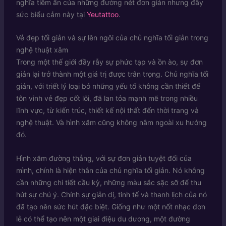
nghĩa tiềm ẩn của những đường nét đơn giản nhưng đầy
sức biểu cảm này tại
Yeutattoo
.
Vẻ đẹp tối giản và sự lên ngôi của chủ nghĩa tối giản trong
nghệ thuật xăm
Trong một thế giới đầy rẫy sự phức tạp và ồn ào, sự đơn
giản lại trở thành một giá trị được trân trọng. Chủ nghĩa tối
giản, với triết lý loại bỏ những yếu tố không cần thiết để
tôn vinh vẻ đẹp cốt lõi, đã lan tỏa mạnh mẽ trong nhiều
lĩnh vực, từ kiến trúc, thiết kế nội thất đến thời trang và
nghệ thuật. Và hình xăm cũng không nằm ngoài xu hướng
đó.
Hình xăm đường thẳng, với sự đơn giản tuyệt đối của
mình, chính là hiện thân của chủ nghĩa tối giản. Nó không
cần những chi tiết cầu kỳ, những màu sắc sặc sỡ để thu
hút sự chú ý. Chính sự giản dị, tinh tế và thanh lịch của nó
đã tạo nên sức hút đặc biệt. Giống như một nốt nhạc đơn
lẻ có thể tạo nên một giai điệu du dương, một đường