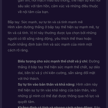
gần tim, nơi mạch máu lưu thông, thể hiện sự kết nối
sâu sắc với tâm hồn, cảm xúc và những điều thuộc
về nội tâm của bạn.
Bắp tay: Sức mạnh, sự tự tin và cá tính mạnh mẽ
Hình xăm đường thẳng ở bắp tay thể hiện sự mạnh mẽ, tự
tin và cá tính. Vị trí này thường được lựa chọn bởi những
người có lối sống năng động, yêu thích thể thao hoặc
muốn khẳng định bản lĩnh và sức mạnh của mình một
cách rõ ràng.
Biểu tượng cho sức mạnh thể chất và ý chí:
Đường
thẳng ở bắp tay thể hiện sức mạnh thể chất, sự dẻo
dai, bền bỉ và ý chí kiên cường, sẵn sàng đối mặt
với thử thách.
Sự tự tin vào bản thân và khả năng:
Hình xăm này
thể hiện sự tự tin vào khả năng của bản thân, vào
những gì mình có thể đạt được thông qua nỗ lực và
quyết tâm.
Khẳng định cá tính và phong cách năng động:
Bắp