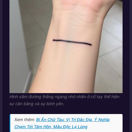
Hình xăm đường thẳng ngang nhỏ nhắn ở cổ tay thể hiện
sự cân bằng và sự bình yên.
Xem thêm:
Bí Ẩn Chữ Tàu: Vị Trí Đắc Địa, Ý Nghĩa
Chạm Tới Tâm Hồn, Mẫu Độc Lạ Lùng