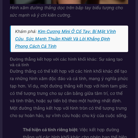
Hình xăm đường thẳng dọc trên bắp tay biểu tượng cho
sức mạnh và ý chí kiên cường.
Khám phá:
Kim Cương Mini Ở Cổ Tay: Bí Mật Vĩnh
Cửu, Sức Mạnh Thuần Khiết Và Lời Khẳng Định
Phong Cách Cá Tính
Đường thẳng kết hợp với các hình khối khác: Sự sáng tạo
và cá tính
Đường thẳng có thể kết hợp với các hình khối khác để tạo
ra những hình xăm độc đáo và cá tính, mang ý nghĩa phức
tạp hơn. Ví dụ, một đường thẳng kết hợp với hình tam giác
có thể tượng trưng cho sự cân bằng giữa tâm trí, cơ thể
và tinh thần, hoặc sự tiến bộ theo một hướng nhất định.
Một đường thẳng kết hợp với hình tròn có thể tượng trưng
cho sự hoàn hảo, sự vĩnh cửu hoặc chu kỳ của cuộc sống.
Thể hiện cá tính riêng biệt:
Việc kết hợp đường
thẳng với các hình khối khác cho phép bạn thể hiện