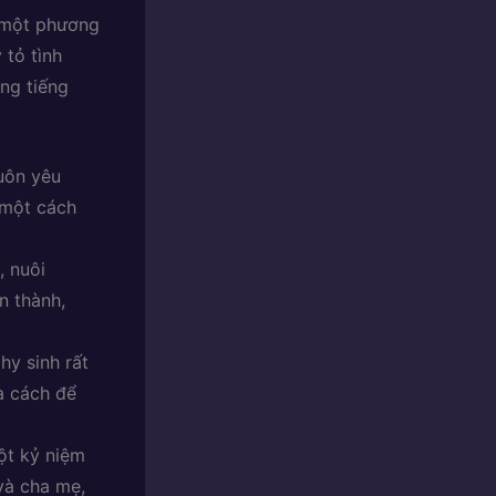
à một phương
 tỏ tình
ng tiếng
uôn yêu
 một cách
, nuôi
n thành,
y sinh rất
à cách để
ột kỷ niệm
và cha mẹ,