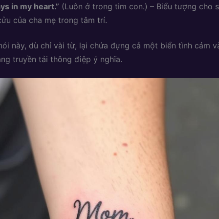
ys in my heart.”
(Luôn ở trong tim con.) – Biểu tượng cho s
cửu của cha mẹ trong tâm trí.
ói này, dù chỉ vài từ, lại chứa đựng cả một biển tình cảm v
ng truyền tải thông điệp ý nghĩa.