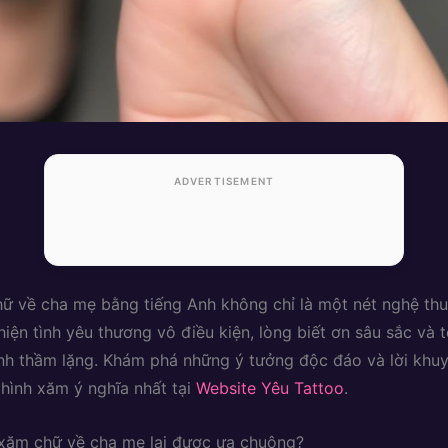
ADVERTISEMENT
ữ về cha mẹ bằng tiếng Anh không chỉ là một nét nghệ th
hiện tình yêu thương vô điều kiện, lòng biết ơn sâu sắc và 
nh thầm lặng. Khám phá những ý tưởng độc đáo và lời khuy
hình xăm ý nghĩa nhất tại
Website Yêu Tattoo
.
 xăm chữ về cha mẹ lại được ưa chuộng?