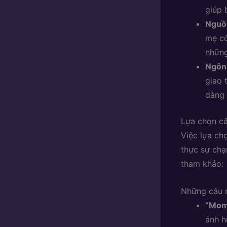
giúp 
Nguồn
mẹ có
những
Ngôn 
giao 
dàng 
Lựa chọn câ
Việc lựa ch
thực sự chạ
tham khảo:
Những câu n
“Mom
ảnh h