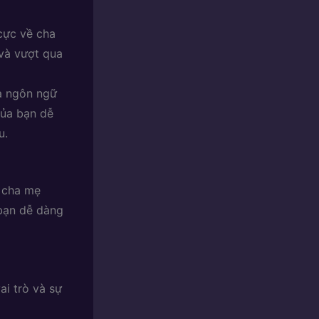
cực về cha
 và vượt qua
là ngôn ngữ
của bạn dễ
u.
ề cha mẹ
 bạn dễ dàng
ai trò và sự