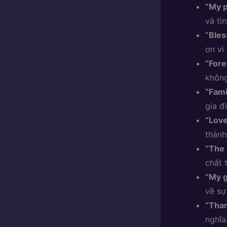
“My p
và tì
“Bles
ơn vì
“Fore
không
“Fami
gia đ
“Lov
thành
“The 
chất 
“My g
về sự
“Tha
nghĩa