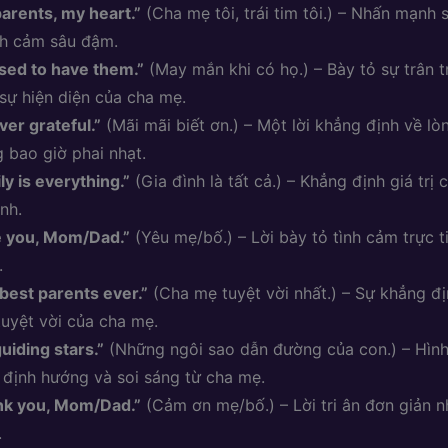
arents, my heart.”
(Cha mẹ tôi, trái tim tôi.) – Nhấn mạnh 
nh cảm sâu đậm.
sed to have them.”
(May mắn khi có họ.) – Bày tỏ sự trân t
 sự hiện diện của cha mẹ.
ver grateful.”
(Mãi mãi biết ơn.) – Một lời khẳng định về lò
 bao giờ phai nhạt.
ly is everything.”
(Gia đình là tất cả.) – Khẳng định giá trị c
ình.
e you, Mom/Dad.”
(Yêu mẹ/bố.) – Lời bày tỏ tình cảm trực t
.
best parents ever.”
(Cha mẹ tuyệt vời nhất.) – Sự khẳng đ
tuyệt vời của cha mẹ.
uiding stars.”
(Những ngôi sao dẫn đường của con.) – Hình
 định hướng và soi sáng từ cha mẹ.
nk you, Mom/Dad.”
(Cảm ơn mẹ/bố.) – Lời tri ân đơn giản 
.