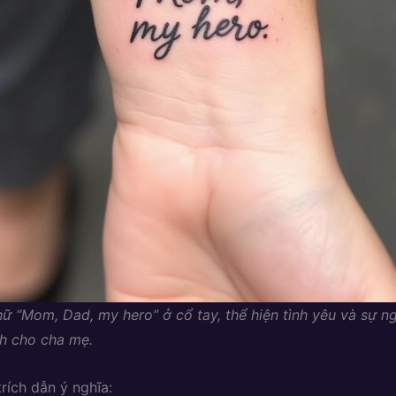
ữ “Mom, Dad, my hero” ở cổ tay, thể hiện tình yêu và sự 
h cho cha mẹ.
rích dẫn ý nghĩa: