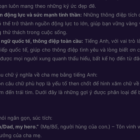
bạn luôn mang theo những ký ức đẹp đẽ.
 động lực và sức mạnh tinh thần:
Những thông điệp tích 
 thể trở thành nguồn động lực to lớn, giúp bạn vững vàng
 thử thách trong cuộc sống.
ngữ quốc tế, thông điệp toàn cầu:
Tiếng Anh, với vai trò 
tiếp quốc tế, giúp cho thông điệp tình yêu và lòng biết ơn 
được mọi người xung quanh thấu hiểu, bất kể họ đến từ đâ
u chữ ý nghĩa về cha mẹ bằng tiếng Anh:
ọn câu chữ phù hợp là yếu tố then chốt để hình xăm chữ v
m đến trái tim. Dưới đây là những gợi ý được phân loại để
ói ngắn gọn, súc tích:
/Dad, my hero.”
(Mẹ/Bố, người hùng của con.) – Tôn vinh v
ưởng của cha mẹ.