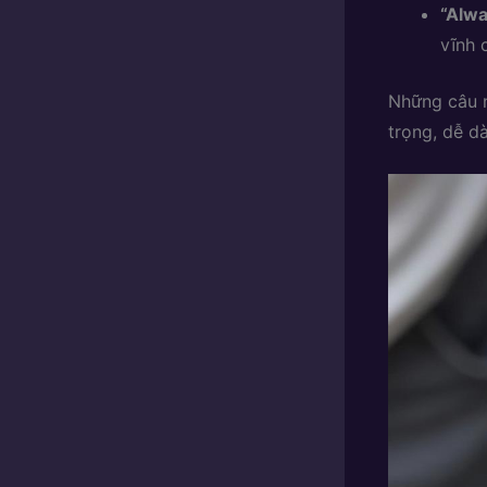
“Alwa
vĩnh 
Những câu n
trọng, dễ dà