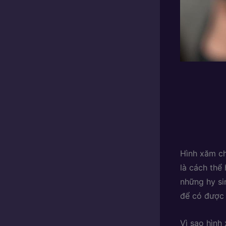
Hình xăm ch
là cách thể 
những hy si
để có được 
Vì sao hình