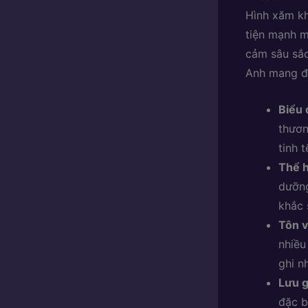
Hình xăm kh
tiện mạnh m
cảm sâu sắc
Anh mang đế
Biểu 
thươn
tinh 
Thể h
dưỡng
khắc 
Tôn v
nhiều
ghi n
Lưu g
đặc b