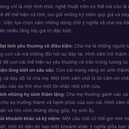
ông chỉ là một hình thức nghệ thuật trên cơ thể mà còn l
ẽ để thể hiện cá tính, lưu giữ những kỷ niệm quý giá và bày
. Việc lựa chọn xăm những dòng chữ ý nghĩa về cha mẹ bằ
n nhiều tầng lớp giá trị đặc biệt:
đạt tình yêu thương vô điều kiện:
Cha mẹ là những người l
g con cái mà không đòi hỏi sự đáp lại. Hình xăm trở thành
tế để con cái thể hiện sự yêu thương và trân trọng tương tự.
iện lòng biết ơn sâu sắc:
Con cái mang nặng ơn sinh thành
 và dạy dỗ từ cha mẹ. Một hình xăm chữ là lời cảm ơn châ
sâu vào da thịt như một lời nhắc nhở vĩnh cửu.
inh những hy sinh thầm lặng:
Cha mẹ thường gánh vác và h
 cho sự trưởng thành và hạnh phúc của con cái. Hình xăm l
hận và tôn vinh những đóng góp, hy sinh ấy.
iữ khoảnh khắc và kỷ niệm:
Một câu chữ có thể gợi nhớ m
iệt, một lời dặn dò hay một khoảnh khắc ý nghĩa giữa bạn 