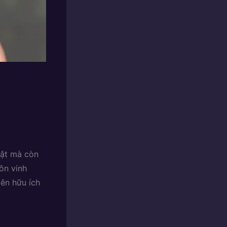
uật mà còn
tôn vinh
ên hữu ích