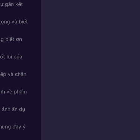
sự gắn kết
rọng và biết
ng biết ơn
ốt lõi của
iếp và chân
ịnh về phẩm
 ảnh ẩn dụ
nhưng đầy ý