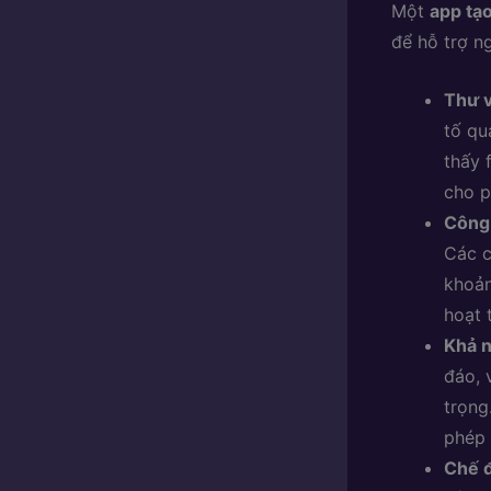
Một
app tạ
để hỗ trợ n
Thư v
tố qu
thấy 
cho p
Công
Các c
khoản
hoạt 
Khả n
đáo, 
trọng
phép 
Chế đ