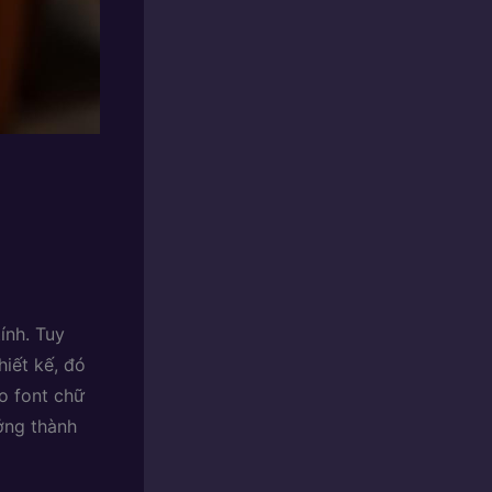
ính. Tuy
hiết kế, đó
o font chữ
ởng thành