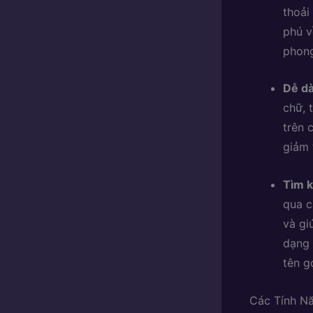
thoải
phú v
phong
Dễ d
chữ, 
trên 
giảm 
Tìm 
qua c
và gi
dạng 
tên g
Các Tính N