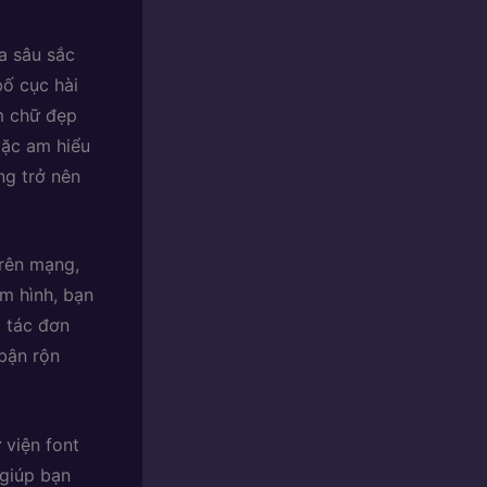
a sâu sắc
bố cục hài
m chữ đẹp
oặc am hiểu
g trở nên
trên mạng,
m hình, bạn
o tác đơn
 bận rộn
viện font
 giúp bạn