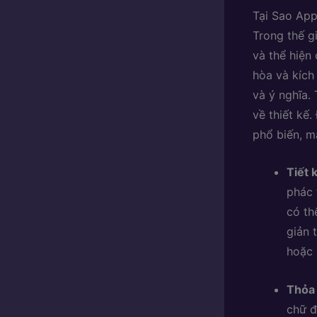
Tại Sao Ap
Trong thế g
và thể hiện
hòa và kích
và ý nghĩa.
về thiết kế.
phổ biến, ma
Tiết 
phác 
có th
giản 
hoặc 
Thỏa 
chữ đ