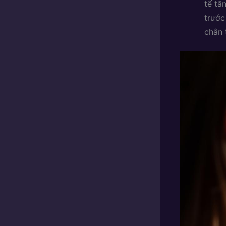
tế tă
trước
chân 