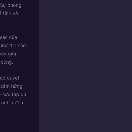
. Sự phong
 tính và
 sắc của
 như thế nào
này giúp
 cùng.
iệc duyệt
i cảm hứng
 sưu tập đa
 nghĩa đến