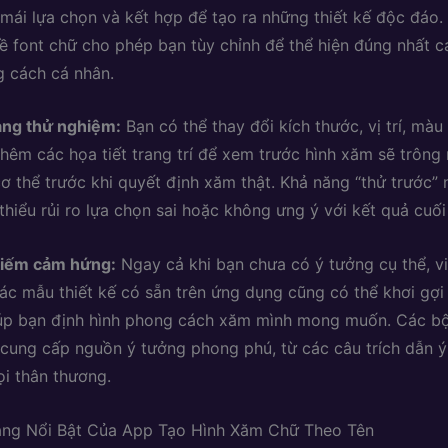
 mái lựa chọn và kết hợp để tạo ra những thiết kế độc đáo
ề font chữ cho phép bạn tùy chỉnh để thể hiện đúng nhất cá
 cách cá nhân.
àng thử nghiệm:
Bạn có thể thay đổi kích thước, vị trí, màu
thêm các họa tiết trang trí để xem trước hình xăm sẽ trông
cơ thể trước khi quyết định xăm thật. Khả năng “thử trước” 
thiểu rủi ro lựa chọn sai hoặc không ưng ý với kết quả cuối
kiếm cảm hứng:
Ngay cả khi bạn chưa có ý tưởng cụ thể, v
ác mẫu thiết kế có sẵn trên ứng dụng cũng có thể khơi gợ
úp bạn định hình phong cách xăm mình mong muốn. Các bộ
cung cấp nguồn ý tưởng phong phú, từ các câu trích dẫn ý
ọi thân thương.
ăng Nổi Bật Của App Tạo Hình Xăm Chữ Theo Tên