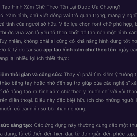
p Tạo Hình Xăm Chữ Theo Tên Lại Được Ưa Chuộng?
iới xăm hình, chữ viết đóng vai trò quan trọng, mang ý nghĩ
 cá tính của người sở hữu. Việc lựa chọn font chữ phù hợp, 
 thước vừa vặn là yếu tố then chốt để tạo nên một hình xă
 Tuy nhiên, không phải ai cũng có khả năng hình dung tốt h
 Đó là lý do tại sao
app tạo hình xăm chữ theo tên
ngày càn
ng lại nhiều lợi ích thiết thực:
kiệm thời gian và công sức:
Thay vì phải tìm kiếm ý tưởng 
thảo bằng tay hoặc nhờ đến sự trợ giúp của các nghệ sĩ xă
ể dễ dàng tạo ra hình xăm chữ theo ý muốn chỉ với vài tha
trên điện thoại. Điều này đặc biệt hữu ích cho những người
muốn có cái nhìn sơ bộ nhanh chóng.
sức sáng tạo:
Các ứng dụng này thường cung cấp một thư 
a dạng, từ cổ điển đến hiện đại, từ đơn giản đến phức tạp,