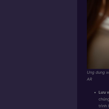
Ung dung xe
AR
Lưu v
chúng
trình