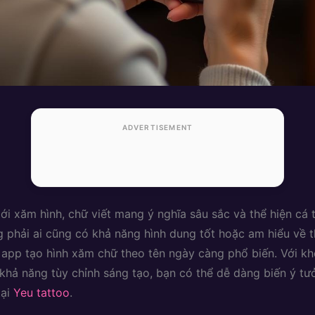
ADVERTISEMENT
ới xăm hình, chữ viết mang ý nghĩa sâu sắc và thể hiện cá t
g phải ai cũng có khả năng hình dung tốt hoặc am hiểu về t
c app tạo hình xăm chữ theo tên ngày càng phổ biến. Với kh
khả năng tùy chỉnh sáng tạo, bạn có thể dễ dàng biến ý tư
tại
Yeu tattoo
.