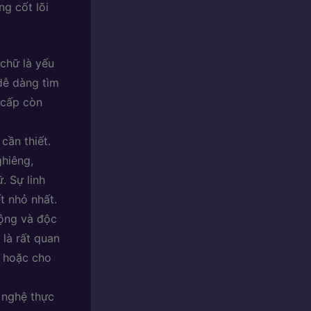
g cốt lõi
chữ là yếu
dễ dàng tìm
 cấp còn
cần thiết.
ghiêng,
. Sự linh
ết nhỏ nhất.
ộng và độc
 là rất quan
g hoặc cho
 nghệ thực