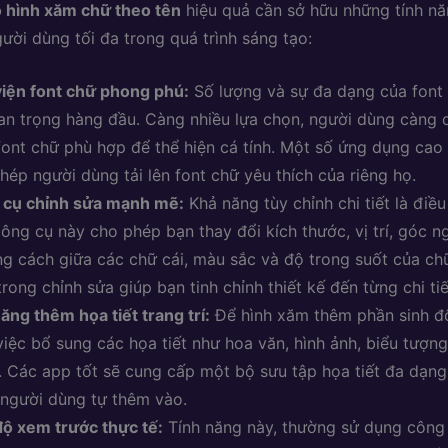
o hình xăm chữ theo tên
hiệu quả cần sở hữu những tính năn
gười dùng tối đa trong quá trình sáng tạo:
iện font chữ phong phú:
Số lượng và sự đa dạng của font 
an trọng hàng đầu. Càng nhiều lựa chọn, người dùng càng 
font chữ phù hợp để thể hiện cá tính. Một số ứng dụng cao
hép người dùng tải lên font chữ yêu thích của riêng họ.
 cụ chỉnh sửa mạnh mẽ:
Khả năng tùy chỉnh chi tiết là điều 
ông cụ này cho phép bạn thay đổi kích thước, vị trí, góc n
g cách giữa các chữ cái, màu sắc và độ trong suốt của chữ
trong chỉnh sửa giúp bạn tinh chỉnh thiết kế đến từng chi ti
ăng thêm họa tiết trang trí:
Để hình xăm thêm phần sinh đ
việc bổ sung các họa tiết như hoa văn, hình ảnh, biểu tượng
. Các app tốt sẽ cung cấp một bộ sưu tập họa tiết đa dạn
người dùng tự thêm vào.
ộ xem trước thực tế:
Tính năng này, thường sử dụng công