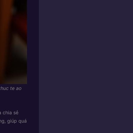
thuc te ao
à chia sẻ
ng, giúp quá